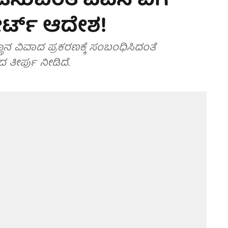
ನಡೆಸುವಂತೆ ಎಎಸ್‌ಐಗೆ
್ಟ್ ಆದೇಶ!
ಥಾನ ವಿವಾದ ಪ್ರಕರಣಕ್ಕೆ ಸಂಬಂಧಿಸಿದಂತೆ
ತೀರ್ಪು ನೀಡಿದೆ.