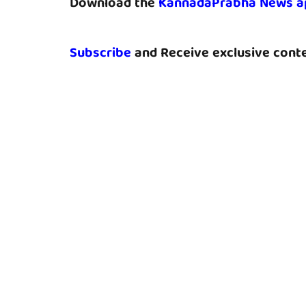
Download the
KannadaPrabha News a
Subscribe
and Receive exclusive conte