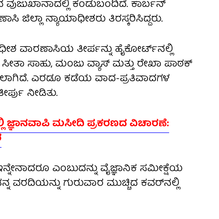
ರುವ ವುಜುಖಾನಾದಲ್ಲಿ ಕಂಡುಬಂದಿದೆ. ಕಾರ್ಬನ್
ಾಸಿ ಜಿಲ್ಲಾ ನ್ಯಾಯಾಧೀಶರು ತಿರಸ್ಕರಿಸಿದ್ದರು.
ಧೀಶ ವಾರಣಾಸಿಯ ತೀರ್ಪನ್ನು ಹೈಕೋರ್ಟ್‌ನಲ್ಲಿ
ವಿ, ಸೀತಾ ಸಾಹು, ಮಂಜು ವ್ಯಾಸ್ ಮತ್ತು ರೇಖಾ ಪಾಠಕ್
ಲಿಸಲಾಗಿದೆ. ಎರಡೂ ಕಡೆಯ ವಾದ-ಪ್ರತಿವಾದಗಳ
ರ್ಪು ನೀಡಿತು.
್ಲಿ ಜ್ಞಾನವಾಪಿ ಮಸೀದಿ ಪ್ರಕರಣದ ವಿಚಾರಣೆ:
ಶ
ನೇನಾದರೂ ಎಂಬುದನ್ನು ವೈಜ್ಞಾನಿಕ ಸಮೀಕ್ಷೆಯ
ನ ವರದಿಯನ್ನು ಗುರುವಾರ ಮುಚ್ಚಿದ ಕವರ್‌ನಲ್ಲಿ