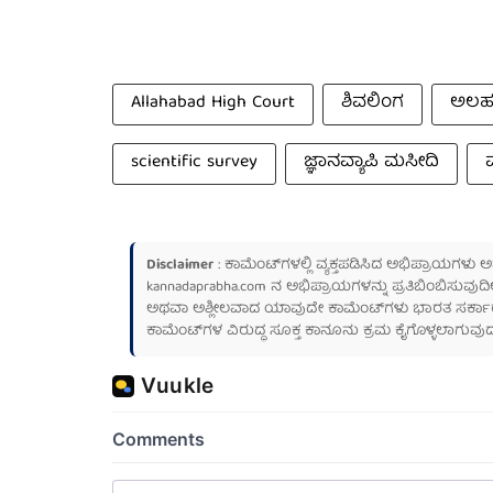
Allahabad High Court
ಶಿವಲಿಂಗ
ಅಲಹಬ
scientific survey
ಜ್ಞಾನವ್ಯಾಪಿ ಮಸೀದಿ
ವ
Disclaimer
: ಕಾಮೆಂಟ್‌ಗಳಲ್ಲಿ ವ್ಯಕ್ತಪಡಿಸಿದ ಅಭಿಪ್ರಾಯಗಳು
kannadaprabha.com
ನ ಅಭಿಪ್ರಾಯಗಳನ್ನು ಪ್ರತಿಬಿಂಬಿಸುವುದಿ
ಅಥವಾ ಅಶ್ಲೀಲವಾದ ಯಾವುದೇ ಕಾಮೆಂಟ್‌ಗಳು ಭಾರತ ಸರ್ಕಾರದ ಮ
ಕಾಮೆಂಟ್‌ಗಳ ವಿರುದ್ಧ ಸೂಕ್ತ ಕಾನೂನು ಕ್ರಮ ಕೈಗೊಳ್ಳಲಾಗುವುದ