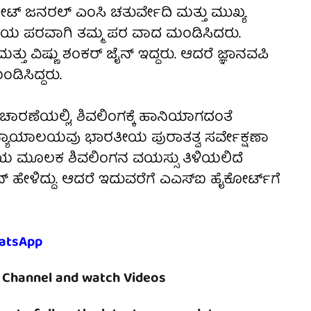
ಕೇಟ್ ಜನರಲ್ ಎಂಸಿ ಚತುರ್ವೇದಿ ಮತ್ತು ಮುಖ್ಯ
ರ್ಜಿಯ ಪರವಾಗಿ ತಮ್ಮ ಪರ ವಾದ ಮಂಡಿಸಿದರು.
ು ವಿಷ್ಣು ಶಂಕರ್ ಜೈನ್ ಇದ್ದರು. ಆದರೆ ಜ್ಞಾನವಪಿ
ಡಿಸಿದ್ದರು.
ಚಾರಣೆಯಲ್ಲಿ, ಶಿವಲಿಂಗಕ್ಕೆ ಹಾನಿಯಾಗದಂತೆ
್ಯಾಯಾಲಯವು ಭಾರತೀಯ ಪುರಾತತ್ವ ಸರ್ವೇಕ್ಷಣಾ
ಿಖೆಯ ಮೂಲಕ ಶಿವಲಿಂಗನ ವಯಸ್ಸು ತಿಳಿಯಲಿದೆ
 ಹೇಳಿದ್ದು. ಆದರೆ ಇದುವರೆಗೆ ಎಎಸ್‌ಐ ಹೈಕೋರ್ಟ್‌ಗೆ
atsApp
Channel and watch Videos