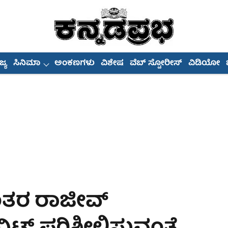
್ಯ
ಸಿನಿಮಾ
ಅಂಕಣಗಳು
ವಿಶೇಷ
ವೆಬ್ ಸ್ಟೋರೀಸ್
ವಿಡಿಯೋ
ನಂತರ ರಾಜೀವ್