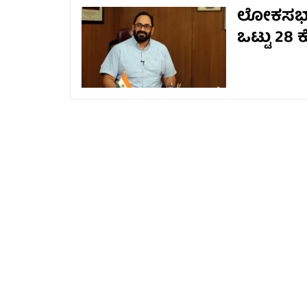
ಲೋಕಸಭಾ 
ಒಟ್ಟು 28