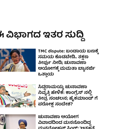
 ವಿಭಾಗದ ಇತರ ಸುದ್ದಿ
TMC dispute: ಬಂಡಾಯ ಬಣಕ್ಕೆ
ಸಮಯ ಕೊಡಬೇಡಿ.. ತಕ್ಷಣ
ತೀರ್ಪು ನೀಡಿ; ಚುನಾವಣಾ
ಆಯೋಗಕ್ಕೆ ಮಮತಾ ಬ್ಯಾನರ್ಜಿ
ಒತ್ತಾಯ
ಸಿದ್ದರಾಮಯ್ಯ ಚುನಾವಣಾ
ನಿವೃತ್ತಿ ಹೇಳಿಕೆ: ಕಾಂಗ್ರೆಸ್ ನಲ್ಲಿ
ತೀವ್ರ ಸಂಚಲನ; ಹೈಕಮಾಂಡ್ ಗೆ
ಪರೋಕ್ಷ ಸಂದೇಶ?
ಚುನಾವಣಾ ಆಯೋಗ
ವಿವಾದದಿಂದ ಮನನೊಂದಿದ್ದ
ಮನಮೋಹನ್ ಸಿಂಗ್; 'ಆತ್ಮಹತ್ಯೆ