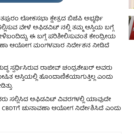
ುರಂ ಲೋಕಸಭಾ ಕ್ಷೇತ್ರದ ಬಿಜೆಪಿ ಅಭ್ಯರ್ಥಿ
ಸುವ ವೇಳೆ ಅಫಿಡವಿಟ್‌ ನಲ್ಲಿ ತಮ್ಮ ಆಸ್ತಿಯ ಬಗ್ಗೆ
ಳಿಬಂದಿದ್ದು, ಈ ಬಗ್ಗೆ ಪರಿಶೀಲಿಸುವಂತೆ ಕೇಂದ್ರೀಯ
ುನಾವಣಾ ಆಯೋಗ ಮಂಗಳವಾರ ನಿರ್ದೇಶನ ನೀಡಿದೆ
ದ್ಧ ಸ್ಪರ್ಧಿಸಿರುವ ರಾಜೀವ್ ಚಂದ್ರಶೇಖರ್ ಅವರು
 ಘೋಷಿತ ಆಸ್ತಿಯಲ್ಲಿ ಹೊಂದಾಣಿಕೆಯಾಗುತ್ತಿಲ್ಲ ಎಂದು
ತ್ತು.
ು ಸಲ್ಲಿಸಿದ ಅಫಿಡವಿಟ್ ವಿವರಗಳಲ್ಲಿ ಯಾವುದೇ
ಂತೆ CBDTಗೆ ಚುನಾವಣಾ ಆಯೋಗ ನಿರ್ದೇಶಿಸಿದೆ ಎಂದು