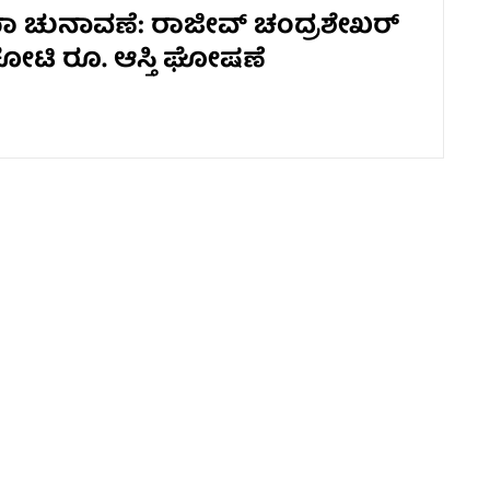
ಚುನಾವಣೆ: ರಾಜೀವ್ ಚಂದ್ರಶೇಖರ್
 ಕೋಟಿ ರೂ. ಆಸ್ತಿ ಘೋಷಣೆ