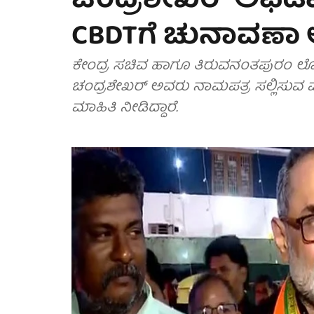
ಚಂದ್ರಶೇಖರ್ ಅಫಿಡವ
CBDTಗೆ ಚುನಾವಣ
ಕೇಂದ್ರ ಸಚಿವ ಹಾಗೂ ತಿರುವನಂತಪುರಂ ಲೋಕಸಭ
ಚಂದ್ರಶೇಖರ್‌ ಅವರು ನಾಮಪತ್ರ ಸಲ್ಲಿಸುವ ವೇಳೆ
ಮಾಹಿತಿ ನೀಡಿದ್ದಾರೆ.