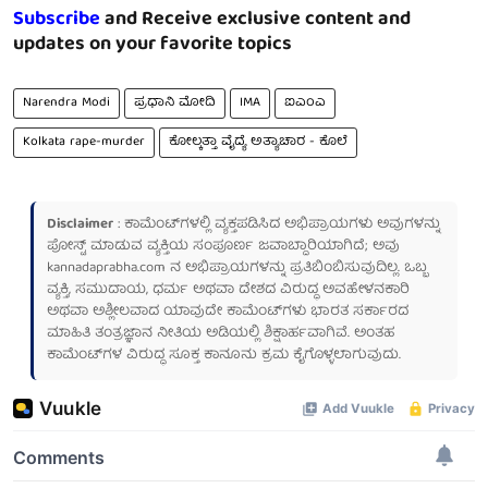
Subscribe
and Receive exclusive content and
updates on your favorite topics
Narendra Modi
ಪ್ರಧಾನಿ ಮೋದಿ
IMA
ಐಎಂಎ
Kolkata rape-murder
ಕೋಲ್ಕತ್ತಾ ವೈದ್ಯೆ ಅತ್ಯಾಚಾರ - ಕೊಲೆ
Disclaimer
: ಕಾಮೆಂಟ್‌ಗಳಲ್ಲಿ ವ್ಯಕ್ತಪಡಿಸಿದ ಅಭಿಪ್ರಾಯಗಳು ಅವುಗಳನ್ನು
ಪೋಸ್ಟ್ ಮಾಡುವ ವ್ಯಕ್ತಿಯ ಸಂಪೂರ್ಣ ಜವಾಬ್ದಾರಿಯಾಗಿದೆ; ಅವು
kannadaprabha.com
ನ ಅಭಿಪ್ರಾಯಗಳನ್ನು ಪ್ರತಿಬಿಂಬಿಸುವುದಿಲ್ಲ. ಒಬ್ಬ
ವ್ಯಕ್ತಿ, ಸಮುದಾಯ, ಧರ್ಮ ಅಥವಾ ದೇಶದ ವಿರುದ್ಧ ಅವಹೇಳನಕಾರಿ
ಅಥವಾ ಅಶ್ಲೀಲವಾದ ಯಾವುದೇ ಕಾಮೆಂಟ್‌ಗಳು ಭಾರತ ಸರ್ಕಾರದ
ಮಾಹಿತಿ ತಂತ್ರಜ್ಞಾನ ನೀತಿಯ ಅಡಿಯಲ್ಲಿ ಶಿಕ್ಷಾರ್ಹವಾಗಿವೆ. ಅಂತಹ
ಕಾಮೆಂಟ್‌ಗಳ ವಿರುದ್ಧ ಸೂಕ್ತ ಕಾನೂನು ಕ್ರಮ ಕೈಗೊಳ್ಳಲಾಗುವುದು.