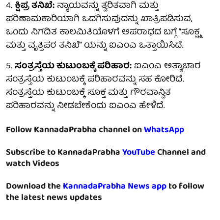
4.
ಕ್ಷಿಪ್ರ ತನಿಖೆ:
ನ್ಯಾಯವನ್ನು ತ್ವರಿತವಾಗಿ ಮತ್ತು
ಪರಿಣಾಮಕಾರಿಯಾಗಿ ಒದಗಿಸುವುದನ್ನು ಖಾತ್ರಿಪಡಿಸುವ,
ಒಂದು ನಿಗದಿತ ಕಾಲಮಿತಿಯೊಳಗೆ ಅಪರಾಧದ ಬಗ್ಗೆ “ಸೂಕ್ಷ್ಮ
ಮತ್ತು ವೃತ್ತಿಪರ ತನಿಖೆ” ಯನ್ನು ಐಎಂಎ ಒತ್ತಾಯಿಸಿದೆ.
5.
ಸಂತ್ರಸ್ತೆಯ ಕುಟುಂಬಕ್ಕೆ ಪರಿಹಾರ:
ಐಎಂಎ ಅತ್ಯಾಚಾರ
ಸಂತ್ರಸ್ತೆಯ ಕುಟುಂಬಕ್ಕೆ ಪರಿಹಾರವನ್ನು ಸಹ ಕೋರಿದೆ.
ಸಂತ್ರಸ್ತೆಯ ಕುಟುಂಬಕ್ಕೆ ಸೂಕ್ತ ಮತ್ತು ಗೌರವಾನ್ವಿತ
ಪರಿಹಾರವನ್ನು ನೀಡಬೇಕೆಂದು ಐಎಂಎ ಹೇಳಿದೆ.
Follow KannadaPrabha channel on
WhatsApp
Subscribe to KannadaPrabha
YouTube
Channel and
watch Videos
Download the
KannadaPrabha News app
to follow
the latest news updates