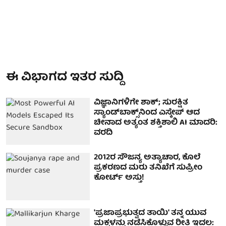
ಈ ವಿಭಾಗದ ಇತರ ಸುದ್ದಿ
ವಿಜ್ಞಾನಿಗಳಿಗೇ ಶಾಕ್; ಸುರಕ್ಷಿತ
ಸ್ಯಾಂಡ್‌ಬಾಕ್ಸ್‌ನಿಂದ ಎಸ್ಕೇಪ್ ಆದ
ಚೀನಾದ ಅತ್ಯಂತ ಶಕ್ತಿಶಾಲಿ AI ಮಾದರಿ:
ವರದಿ
2012ರ ಸೌಜನ್ಯ ಅತ್ಯಾಚಾರ, ಕೊಲೆ
ಪ್ರಕರಣದ ಮರು ತನಿಖೆಗೆ ಸುಪ್ರೀಂ
ಕೋರ್ಟ್ ಅಸ್ತು!
'ಪ್ರಜಾಪ್ರಭುತ್ವದ ತಾಯಿ' ತನ್ನ ಯುವ
ಮಕ್ಕಳನ್ನು ನಡೆಸಿಕೊಳ್ಳುವ ರೀತಿ ಇದಲ್ಲ: