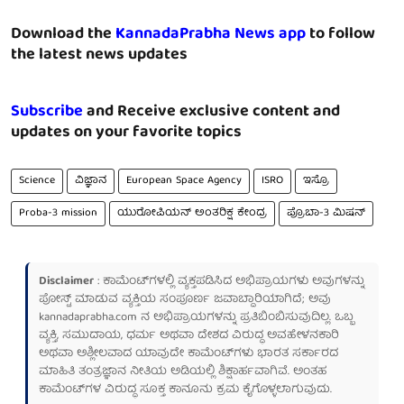
Download the
KannadaPrabha News app
to follow
the latest news updates
Subscribe
and Receive exclusive content and
updates on your favorite topics
Science
ವಿಜ್ಞಾನ
European Space Agency
ISRO
ಇಸ್ರೊ
Proba-3 mission
ಯುರೋಪಿಯನ್ ಅಂತರಿಕ್ಷ ಕೇಂದ್ರ
ಪ್ರೊಬಾ-3 ಮಿಷನ್
Disclaimer
: ಕಾಮೆಂಟ್‌ಗಳಲ್ಲಿ ವ್ಯಕ್ತಪಡಿಸಿದ ಅಭಿಪ್ರಾಯಗಳು ಅವುಗಳನ್ನು
ಪೋಸ್ಟ್ ಮಾಡುವ ವ್ಯಕ್ತಿಯ ಸಂಪೂರ್ಣ ಜವಾಬ್ದಾರಿಯಾಗಿದೆ; ಅವು
kannadaprabha.com
ನ ಅಭಿಪ್ರಾಯಗಳನ್ನು ಪ್ರತಿಬಿಂಬಿಸುವುದಿಲ್ಲ. ಒಬ್ಬ
ವ್ಯಕ್ತಿ, ಸಮುದಾಯ, ಧರ್ಮ ಅಥವಾ ದೇಶದ ವಿರುದ್ಧ ಅವಹೇಳನಕಾರಿ
ಅಥವಾ ಅಶ್ಲೀಲವಾದ ಯಾವುದೇ ಕಾಮೆಂಟ್‌ಗಳು ಭಾರತ ಸರ್ಕಾರದ
ಮಾಹಿತಿ ತಂತ್ರಜ್ಞಾನ ನೀತಿಯ ಅಡಿಯಲ್ಲಿ ಶಿಕ್ಷಾರ್ಹವಾಗಿವೆ. ಅಂತಹ
ಕಾಮೆಂಟ್‌ಗಳ ವಿರುದ್ಧ ಸೂಕ್ತ ಕಾನೂನು ಕ್ರಮ ಕೈಗೊಳ್ಳಲಾಗುವುದು.