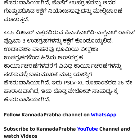
ಹೆಸರುವಾಸಿಯಾಗಿದೆ, ಜೊತೆಗೆ ಉಪಗ್ರಹವನ್ನು ಅದರ
ಗೊತ್ತುಪಡಿಸಿದ ಕಕ್ಷೆಗೆ ನಿಯೋಜಿಸುವುದನ್ನು ಮೇಲ್ವಿಚಾರಣೆ
ಮಾಡುತ್ತದೆ.
44.5 ಮೀಟರ್‌ ಎತ್ತರವಿರುವ ಪಿಎಸ್‌ಎಲ್‌ವಿ-ಎಕ್ಸ್‌ಎಲ್‌ ರಾಕೆಟ್‌
ಪ್ರೊಬಾ-3 ಉಪಗ್ರಹಗಳನ್ನು ಕಕ್ಷೆಗೆ ಕೊಂಡೊಯ್ಯಲಿದೆ.
ಉಡಾವಣಾ ವಾಹನವು ಭೂಮಿಯ ವೀಕ್ಷಣಾ
ಉಪಗ್ರಹಗಳಿಂದ ಹಿಡಿದು ಅಂತರಗ್ರಹ
ಕಾರ್ಯಾಚರಣೆಗಳವರೆಗೆ ವಿವಿಧ ಕಾರ್ಯಾಚರಣೆಗಳನ್ನು
ನಡೆಸುವಲ್ಲಿ ಬಹುಮುಖತೆ ಮತ್ತು ಯಶಸ್ಸಿಗೆ
ಹೆಸರುವಾಸಿಯಾಗಿದೆ. ಇದು PSLV-XL ರೂಪಾಂತರದ 26 ನೇ
ಹಾರಾಟವಾಗಿದೆ, ಇದು ದೊಡ್ಡ ಪೇಲೋಡ್ ಸಾಮರ್ಥ್ಯಕ್ಕೆ
ಹೆಸರುವಾಸಿಯಾಗಿದೆ.
Follow KannadaPrabha channel on
WhatsApp
Subscribe to KannadaPrabha
YouTube
Channel and
watch Videos