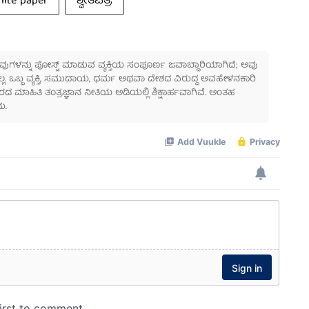
hite paper
ಶ್ವೇತಪತ್ರ
 ಅವುಗಳನ್ನು ಪೋಸ್ಟ್ ಮಾಡುವ ವ್ಯಕ್ತಿಯ ಸಂಪೂರ್ಣ ಜವಾಬ್ದಾರಿಯಾಗಿದೆ; ಅವು
ಲ್ಲ. ಒಬ್ಬ ವ್ಯಕ್ತಿ, ಸಮುದಾಯ, ಧರ್ಮ ಅಥವಾ ದೇಶದ ವಿರುದ್ಧ ಅವಹೇಳನಕಾರಿ
ಾಹಿತಿ ತಂತ್ರಜ್ಞಾನ ನೀತಿಯ ಅಡಿಯಲ್ಲಿ ಶಿಕ್ಷಾರ್ಹವಾಗಿವೆ. ಅಂತಹ
ು.