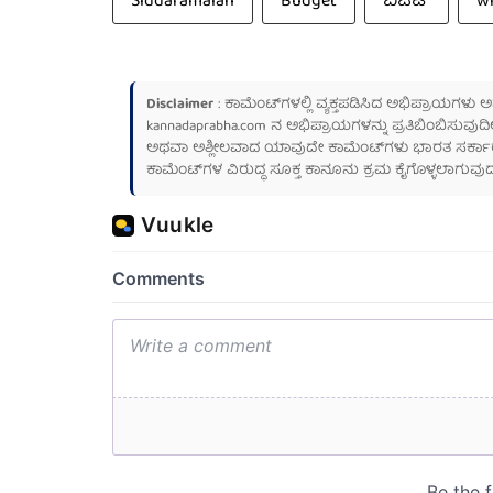
Siddaramaiah
Budget
ಬಜೆಟ್
w
Disclaimer
: ಕಾಮೆಂಟ್‌ಗಳಲ್ಲಿ ವ್ಯಕ್ತಪಡಿಸಿದ ಅಭಿಪ್ರಾಯಗಳು
kannadaprabha.com
ನ ಅಭಿಪ್ರಾಯಗಳನ್ನು ಪ್ರತಿಬಿಂಬಿಸುವುದಿ
ಅಥವಾ ಅಶ್ಲೀಲವಾದ ಯಾವುದೇ ಕಾಮೆಂಟ್‌ಗಳು ಭಾರತ ಸರ್ಕಾರದ ಮ
ಕಾಮೆಂಟ್‌ಗಳ ವಿರುದ್ಧ ಸೂಕ್ತ ಕಾನೂನು ಕ್ರಮ ಕೈಗೊಳ್ಳಲಾಗುವುದ