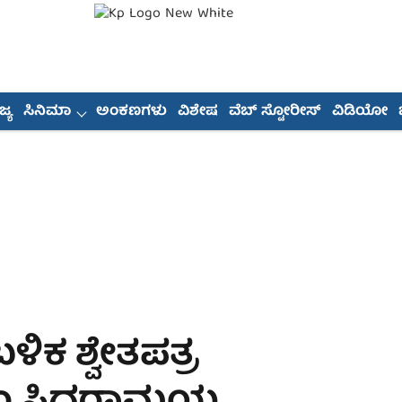
್ಯ
ಸಿನಿಮಾ
ಅಂಕಣಗಳು
ವಿಶೇಷ
ವೆಬ್ ಸ್ಟೋರೀಸ್
ವಿಡಿಯೋ
ಕ ಶ್ವೇತಪತ್ರ