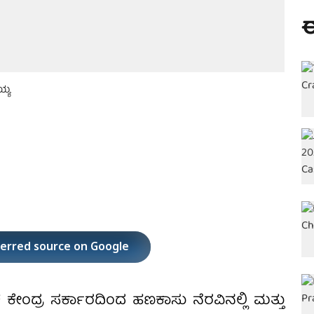
ಈ
ಯ್ಯ
ferred source on Google
ಕೇಂದ್ರ ಸರ್ಕಾರದಿಂದ ಹಣಕಾಸು ನೆರವಿನಲ್ಲಿ ಮತ್ತು