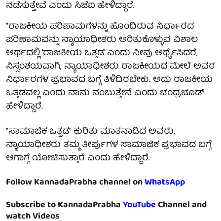
ನಡೆಸುತ್ತೇವೆ ಎಂದು ಸಿಜೆಐ ಹೇಳಿದ್ದಾರೆ.
"ರಾಜಕೀಯ ಪರಿಣಾಮಗಳನ್ನು ಹೊಂದಿರುವ ನಿರ್ಧಾರದ
ಪರಿಣಾಮವನ್ನು ನ್ಯಾಯಾಧೀಶರು ಅರಿತುಕೊಳ್ಳುವ ವಿಶಾಲ
ಅರ್ಥದಲ್ಲಿ 'ರಾಜಕೀಯ ಒತ್ತಡ' ಎಂದು ನೀವು ಅರ್ಥೈಸಿದರೆ,
ನಿಸ್ಸಂಶಯವಾಗಿ, ನ್ಯಾಯಾಧೀಶರು ರಾಜಕೀಯದ ಮೇಲೆ ಅವರ
ನಿರ್ಧಾರಗಳ ಪ್ರಭಾವದ ಬಗ್ಗೆ ತಿಳಿದಿರಬೇಕು. ಅದು ರಾಜಕೀಯ
ಒತ್ತಡವಲ್ಲ ಎಂದು ನಾನು ನಂಬುತ್ತೇನೆ ಎಂದು ಚಂದ್ರಚೂಡ್
ಹೇಳಿದ್ದಾರೆ.
"ಸಾಮಾಜಿಕ ಒತ್ತಡ" ಕುರಿತು ಮಾತನಾಡಿದ ಅವರು,
ನ್ಯಾಯಾಧೀಶರು ತಮ್ಮ ತೀರ್ಪುಗಳ ಸಾಮಾಜಿಕ ಪ್ರಭಾವದ ಬಗ್ಗೆ
ಆಗಾಗ್ಗೆ ಯೋಚಿಸುತ್ತಾರೆ ಎಂದು ಹೇಳಿದ್ದಾರೆ.
Follow KannadaPrabha channel on
WhatsApp
Subscribe to KannadaPrabha
YouTube
Channel and
watch Videos