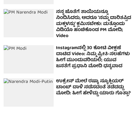
ನನ್ನ ಜೊತೆಗೆ ತಾಯಿಯನ್ನೂ
ನಿಂದಿಸಿದರು, ಆದರೂ 'ನಮ್ಮ ದಾರಿತಪ್ಪಿದ
ಮಕ್ಕಳನ್ನು' ಕ್ಷಮಿಸಬೇಕು: ಮತ್ತೊಂದು
ವಿಡಿಯೊ ಹಂಚಿಕೊಂಡ PM ಮೋದಿ;
Video
Instagramನಲ್ಲಿ 30 ಕೋಟಿ ವೀಕ್ಷಣೆ
ದಾಟಿದ Video: ನಿಮ್ಮ ಪ್ರೀತಿ-ಸಲಹೆಗಳು
ಹೀಗೆ ಮುಂದುವರಿಯಲಿ; ಯುವ
ಜನತೆಗೆ ಪ್ರಧಾನಿ ಮೋದಿ ಧನ್ಯವಾದ
ಉಕ್ರೇನ್ ಮೇಲೆ ರಷ್ಯಾ ನ್ಯೂಕ್ಲಿಯರ್
ಬಾಂಬ್ ದಾಳಿ ನಡೆಸದಂತೆ ತಡೆದದ್ದು
ಮೋದಿ: ಹೀಗೆ ಹೇಳಿದ್ದು ಯಾರು ಗೊತ್ತಾ?