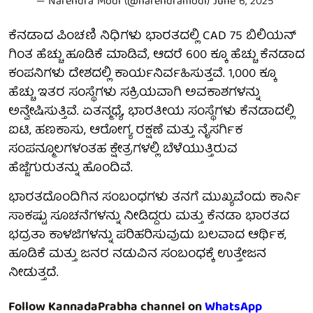
— Narendra Modi (@narendramodi)
June 6, 2025
ಕೆನಡಾದ ಪಿಂಚಣಿ ನಿಧಿಗಳು ಭಾರತದಲ್ಲಿ CAD 75 ಬಿಲಿಯನ್
ಗಿಂತ ಹೆಚ್ಚು ಹೂಡಿಕೆ ಮಾಡಿವೆ, ಆದರೆ 600 ಕ್ಕೂ ಹೆಚ್ಚು ಕೆನಡಾದ
ಕಂಪನಿಗಳು ದೇಶದಲ್ಲಿ ಕಾರ್ಯನಿರ್ವಹಿಸುತ್ತವೆ. 1,000 ಕ್ಕೂ
ಹೆಚ್ಚು ಇತರ ಸಂಸ್ಥೆಗಳು ಸಕ್ರಿಯವಾಗಿ ಅವಕಾಶಗಳನ್ನು
ಅನ್ವೇಷಿಸುತ್ತಿವೆ. ಏತನ್ಮಧ್ಯೆ, ಭಾರತೀಯ ಸಂಸ್ಥೆಗಳು ಕೆನಡಾದಲ್ಲಿ
ಐಟಿ, ಹಣಕಾಸು, ಆರೋಗ್ಯ ರಕ್ಷಣೆ ಮತ್ತು ನೈಸರ್ಗಿಕ
ಸಂಪನ್ಮೂಲಗಳಂತಹ ಕ್ಷೇತ್ರಗಳಲ್ಲಿ ಬೆಳೆಯುತ್ತಿರುವ
ಹೆಜ್ಜೆಗುರುತನ್ನು ಹೊಂದಿವೆ.
ಭಾರತದೊಂದಿಗಿನ ಸಂಬಂಧಗಳು ತನಗೆ ಮುಖ್ಯವೆಂದು ಕಾರ್ನಿ
ಸಾಕಷ್ಟು ಸೂಚನೆಗಳನ್ನು ನೀಡಿದ್ದರು ಮತ್ತು ಕೆನಡಾ ಭಾರತದ
ಭದ್ರತಾ ಕಾಳಜಿಗಳನ್ನು ಪರಿಹರಿಸುವುದು ಬಲವಾದ ಆರ್ಥಿಕ,
ಹೂಡಿಕೆ ಮತ್ತು ಜನರ ನಡುವಿನ ಸಂಬಂಧಕ್ಕೆ ಉತ್ತೇಜನ
ನೀಡುತ್ತದೆ.
Follow KannadaPrabha channel on
WhatsApp