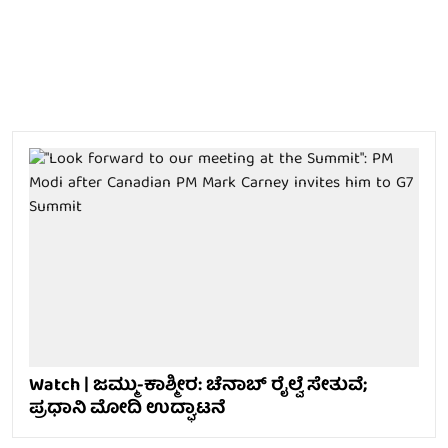
Watch | ಜಮ್ಮು-ಕಾಶ್ಮೀರ: ಚೆನಾಬ್ ರೈಲ್ವೆ ಸೇತುವೆ;
ಪ್ರಧಾನಿ ಮೋದಿ ಉದ್ಘಾಟನೆ