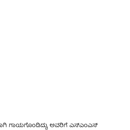
ವಾಗಿ ಗಾಯಗೊಂಡಿದ್ದು, ಅವರಿಗೆ ಎಸ್‌ಎಂಎಸ್