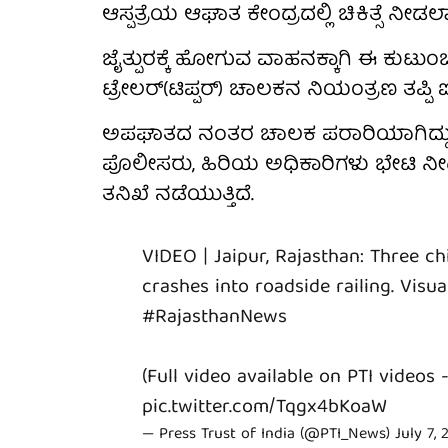
ಆಸ್ಪತ್ರೆಯ ಆಘಾತ ಕೇಂದ್ರದಲ್ಲಿ ಚಿಕಿತ್ಸೆ ನೀಡಲಾಗ
ಜೈತ್ಪುರಕ್ಕೆ ಹೋಗುವ ವಾಹನಕ್ಕಾಗಿ ಈ ಕುಟುಂಬ ಕಾಯ
ಟ್ರೇಲರ್(ಟಿಪ್ಪರ್) ಚಾಲಕನ ನಿಯಂತ್ರಣ ತಪ್ಪಿ ಐವ
ಅಪಘಾತದ ನಂತರ ಚಾಲಕ ಪರಾರಿಯಾಗಿದ್ದು, ಸ
ಪೊಲೀಸರು, ಹಿರಿಯ ಅಧಿಕಾರಿಗಳು ಭೇಟಿ ನೀಡಿ 
ತನಿಖೆ ನಡೆಯುತ್ತಿದೆ.
VIDEO | Jaipur, Rajasthan: Three chi
crashes into roadside railing. Visua
#RajasthanNews
(Full video available on PTI videos 
pic.twitter.com/Tqgx4bKoaW
— Press Trust of India (@PTI_News)
July 7,