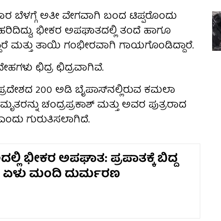
ರ ಬೆಳಗ್ಗೆ ಅತೀ ವೇಗವಾಗಿ ಬಂದ ಟಿಪ್ಪರೊಂದು
ೆ ಹರಿದಿದ್ದು, ಭೀಕರ ಅಪಘಾತದಲ್ಲಿ ತಂದೆ ಹಾಗೂ
ದಾರೆ ಮತ್ತು ತಾಯಿ ಗಂಭೀರವಾಗಿ ಗಾಯಗೊಂಡಿದ್ದಾರೆ.
ಹಗಳು ಛಿದ್ರ ಛಿದ್ರವಾಗಿವೆ.
 ಪ್ರದೇಶದ 200 ಅಡಿ ಬೈಪಾಸ್‌ನಲ್ಲಿರುವ ಕಮಲಾ
ೃತರನ್ನು ಚಂದ್ರಪ್ರಕಾಶ್ ಮತ್ತು ಅವರ ಪುತ್ರರಾದ
 ಎಂದು ಗುರುತಿಸಲಾಗಿದೆ.
್ಲಿ ಭೀಕರ ಅಪಘಾತ: ಪ್ರಪಾತಕ್ಕೆ ಬಿದ್ದ
 ಏಳು ಮಂದಿ ದುರ್ಮರಣ