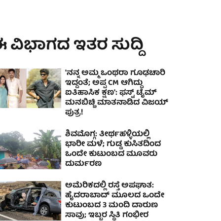
 ವಿಭಾಗದ ಇತರ ಸುದ್ದಿ
'ನನ್ನ ಅಮ್ಮ ಒಂಥರಾ ಗೂಢಚಾರಿ
ಇದ್ದಂತೆ; ಅಪ್ಪ CM ಆಗಿದ್ದು
ಐತಿಹಾಸಿಕ ಕ್ಷಣ': ಫಸ್ಟ್ ಟೈಮ್
ಮನಬಿಚ್ಚಿ ಮಾತನಾಡಿದ ವಿಜಯ್
ಪುತ್ರ!
ಶಿವಮೊಗ್ಗ: ತೀರ್ಥಹಳ್ಳಿಯಲ್ಲಿ
ಭಾರೀ ಮಳೆ; ಗುಡ್ಡ ಕುಸಿತದಿಂದ
ಒಂದೇ ಕುಟುಂಬದ ಮೂವರು
ದುರ್ಮರಣ
ಅಮೆರಿಕದಲ್ಲಿ ರಸ್ತೆ ಅಪಘಾತ:
ಹೈದರಾಬಾದ್ ಮೂಲದ ಒಂದೇ
ಕುಟುಂಬದ 3 ಮಂದಿ ದಾರುಣ
ಸಾವು; ಇಬ್ಬರ ಸ್ಥಿತಿ ಗಂಭೀರ