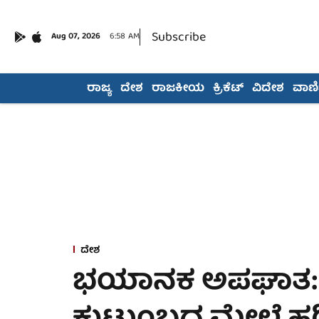
Subscribe
Aug 07, 2026
6:58 AM
ರಾಜ್ಯ
ದೇಶ
ರಾಜಕೀಯ
ಕ್ರಿಕೆಟ್
ವಿದೇಶ
ವಾಣಿಜ
ದೇಶ
ಭಯಾನಕ ಅಪಘಾತ: ಫುಟ್