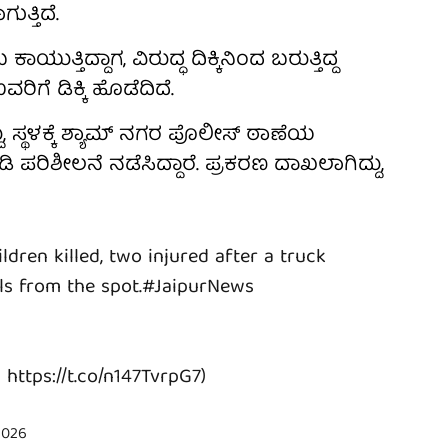
ುತ್ತಿದೆ.
ುತ್ತಿದ್ದಾಗ, ವಿರುದ್ಧ ದಿಕ್ಕಿನಿಂದ ಬರುತ್ತಿದ್ದ
ರಿಗೆ ಡಿಕ್ಕಿ ಹೊಡೆದಿದೆ.
್ಥಳಕ್ಕೆ ಶ್ಯಾಮ್ ನಗರ ಪೊಲೀಸ್ ಠಾಣೆಯ
ಪರಿಶೀಲನೆ ನಡೆಸಿದ್ದಾರೆ. ಪ್ರಕರಣ ದಾಖಲಾಗಿದ್ದು,
ldren killed, two injured after a truck
ls from the spot.
#JaipurNews
-
https://t.co/n147TvrpG7
)
 2026