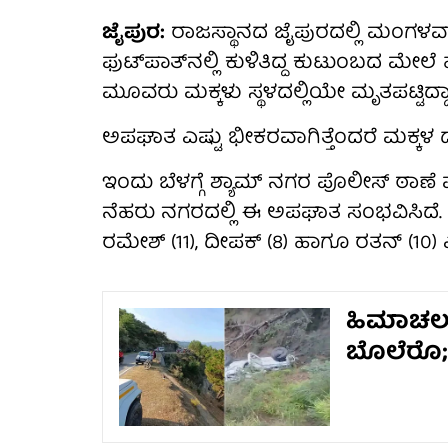
ಜೈಪುರ:
ರಾಜಸ್ಥಾನದ ಜೈಪುರದಲ್ಲಿ ಮಂಗಳವಾ
ಫುಟ್‌ಪಾತ್‌ನಲ್ಲಿ ಕುಳಿತಿದ್ದ ಕುಟುಂಬದ ಮೇಲ
ಮೂವರು ಮಕ್ಕಳು ಸ್ಥಳದಲ್ಲಿಯೇ ಮೃತಪಟ್ಟಿದ್
ಅಪಘಾತ ಎಷ್ಟು ಭೀಕರವಾಗಿತ್ತೆಂದರೆ ಮಕ್ಕಳ ದೇ
ಇಂದು ಬೆಳಗ್ಗೆ ಶ್ಯಾಮ್ ನಗರ ಪೊಲೀಸ್ ಠಾಣೆ
ನೆಹರು ನಗರದಲ್ಲಿ ಈ ಅಪಘಾತ ಸಂಭವಿಸಿದೆ. ಮ
ರಮೇಶ್ (11), ದೀಪಕ್ (8) ಹಾಗೂ ರತನ್ (10)
ಹಿಮಾಚಲದಲ
ಬೊಲೆರೊ;