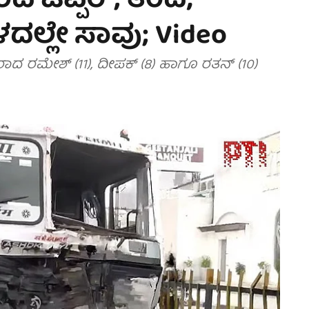
 ಟಿಪ್ಪರ್; ತಂದೆ,
ದಲ್ಲೇ ಸಾವು; Video
ರಾದ ರಮೇಶ್ (11), ದೀಪಕ್ (8) ಹಾಗೂ ರತನ್ (10)