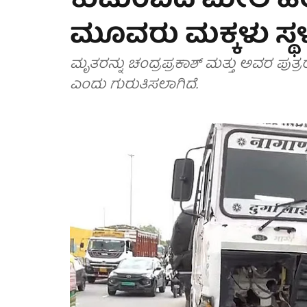
ಕುಟುಂಬದ ಮೇಲೆ ಹರಿದ
ಮೂವರು ಮಕ್ಕಳು ಸ್ಥಳ
ಮೃತರನ್ನು ಚಂದ್ರಪ್ರಕಾಶ್ ಮತ್ತು ಅವರ ಪುತ್ರ
ಎಂದು ಗುರುತಿಸಲಾಗಿದೆ.