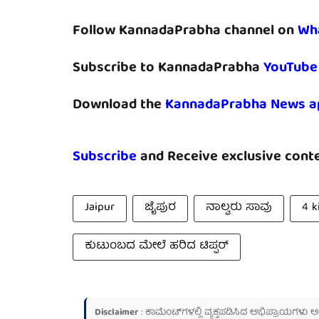
Follow KannadaPrabha channel on
Wh
Subscribe to KannadaPrabha
YouTube
Download the
KannadaPrabha News a
Subscribe
and Receive exclusive conte
Jaipur
ಜೈಪುರ
ನಾಲ್ವರು ಸಾವು
4 k
ಕುಟುಂಬದ ಮೇಲೆ ಹರಿದ ಟಿಪ್ಪರ್
Disclaimer
: ಕಾಮೆಂಟ್‌ಗಳಲ್ಲಿ ವ್ಯಕ್ತಪಡಿಸಿದ ಅಭಿಪ್ರಾಯಗಳು