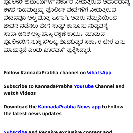
ಪೊಲೀಸ್‌ ಕುಟುಂಬಗಳಿಗೆ ಸರ್ಕಾರ ನೀಡುತ್ತಿರುವ ಆಹಾರಧಾನ್ಯ
ಕಳಪೆ ಗುಣಮಟ್ಟದ್ದು. ಪೊಲೀಸ್‌ ಪೇದೆಗಳಿಗೆ ನೀಡುತ್ತಿರುವ
ವೇತನವೂ ಅಲ್ಪ ಮೊತ್ತ. ಹೀಗಾಗಿ, ಅವರು ನೆಮ್ಮದಿಯಿಂದ
ಜೀವನ ನಡೆಸಲು ಹೇಗೆ ಸಾಧ್ಯ? ಕಾನೂನು ಸುವ್ಯವಸ್ಥೆ,
ಸಾರ್ವಜನಿಕ ಆಸ್ತಿ-ಪಾಸ್ತಿ ರಕ್ಷಣೆ ಕಾರ್ಯ ಮಾಡುವ
ಪೊಲೀಸರಿಗೆ ಸೂಕ್ತ ಸೌಲಭ್ಯ ಕೊಡದಿದ್ದರೆ ಸರ್ಕಾರ ಬೇರೆ ಏನು
ಮಾಡುತ್ತದೆ ಎಂದು ಖಾರವಾಗಿ ಪ್ರಶ್ನಿಸಿದ್ದಾರೆ.
Follow KannadaPrabha channel on
WhatsApp
Subscribe to KannadaPrabha
YouTube
Channel and
watch Videos
Download the
KannadaPrabha News app
to follow
the latest news updates
Subscribe
and Receive exclusive content and