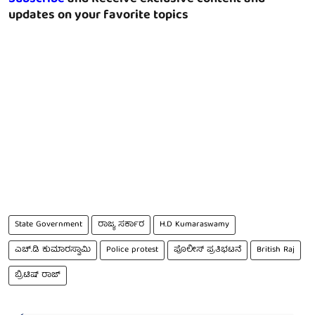
updates on your favorite topics
State Government
ರಾಜ್ಯ ಸರ್ಕಾರ
H.D Kumaraswamy
ಎಚ್.ಡಿ ಕುಮಾರಸ್ವಾಮಿ
Police protest
ಪೊಲೀಸ್ ಪ್ರತಿಭಟನೆ
British Raj
ಬ್ರಿಟಿಷ್ ರಾಜ್