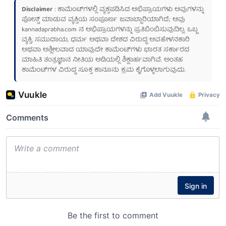
Disclaimer
: ಕಾಮೆಂಟ್‌ಗಳಲ್ಲಿ ವ್ಯಕ್ತಪಡಿಸಿದ ಅಭಿಪ್ರಾಯಗಳು ಅವುಗಳನ್ನು
ಪೋಸ್ಟ್ ಮಾಡುವ ವ್ಯಕ್ತಿಯ ಸಂಪೂರ್ಣ ಜವಾಬ್ದಾರಿಯಾಗಿದೆ; ಅವು
kannadaprabha.com
ನ ಅಭಿಪ್ರಾಯಗಳನ್ನು ಪ್ರತಿಬಿಂಬಿಸುವುದಿಲ್ಲ. ಒಬ್ಬ
ವ್ಯಕ್ತಿ, ಸಮುದಾಯ, ಧರ್ಮ ಅಥವಾ ದೇಶದ ವಿರುದ್ಧ ಅವಹೇಳನಕಾರಿ
ಅಥವಾ ಅಶ್ಲೀಲವಾದ ಯಾವುದೇ ಕಾಮೆಂಟ್‌ಗಳು ಭಾರತ ಸರ್ಕಾರದ
ಮಾಹಿತಿ ತಂತ್ರಜ್ಞಾನ ನೀತಿಯ ಅಡಿಯಲ್ಲಿ ಶಿಕ್ಷಾರ್ಹವಾಗಿವೆ. ಅಂತಹ
ಕಾಮೆಂಟ್‌ಗಳ ವಿರುದ್ಧ ಸೂಕ್ತ ಕಾನೂನು ಕ್ರಮ ಕೈಗೊಳ್ಳಲಾಗುವುದು.