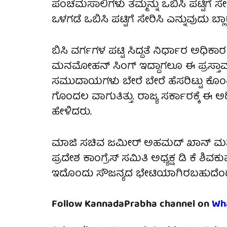
ಪಂಚಮಸಾಲಿಗಳು ತಮ್ಮನ್ನು ಒಬಿಸಿ ಪಟ್ಟಿಗೆ ಸೇ
ಒಳಗಡೆ ಒಬಿಸಿ ಪಟ್ಟಿಗೆ ಸೇರಿಸಿ ಎನ್ನುವುದು ಬ್ಲ
ಬಿಸಿ ವರ್ಗಗಳ ಪಟ್ಟಿ ಸಿದ್ದತೆ ನಿರ್ಧಾರ ಅಧಿಕಾರ
ಮನಮೋಹನ್ ಸಿಂಗ್ ಇದ್ದಾಗಲೂ ಈ ಪ್ರಸ್ತಾವನ
ಸಮುದಾಯಗಳು ಬೇರೆ ಬೇರೆ ಹೆಸರಿಟ್ಟು ಕೊಂಡಿವ
ಗೊಂದಲ ವಾಗುತಿತ್ತು. ರಾಜ್ಯ ಸರ್ಕಾರಕ್ಕೆ ಈ 
ಹೇಳಿದರು.
ಮಾಜಿ ಸಚಿವ ಜಮೀರ್ ಅಹಮದ್ ಖಾನ್ ಮನೆ
ಪ್ರದೇಶ ಕಾಂಗ್ರೆಸ್ ಸಮಿತಿ ಅಧ್ಯಕ್ಷ ಡಿ ಕೆ ಶಿವ
ಇದೊಂದು ಸೌಜನ್ಯದ ಭೇಟಿಯಾಗಿರಬಹುದೆಂದು ತ
Follow KannadaPrabha channel on
Wh