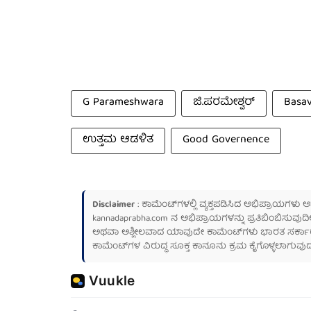
G Parameshwara
ಜಿ.ಪರಮೇಶ್ವರ್
Basa
ಉತ್ತಮ ಆಡಳಿತ
Good Governence
Disclaimer
: ಕಾಮೆಂಟ್‌ಗಳಲ್ಲಿ ವ್ಯಕ್ತಪಡಿಸಿದ ಅಭಿಪ್ರಾಯಗಳು
kannadaprabha.com
ನ ಅಭಿಪ್ರಾಯಗಳನ್ನು ಪ್ರತಿಬಿಂಬಿಸುವುದಿ
ಅಥವಾ ಅಶ್ಲೀಲವಾದ ಯಾವುದೇ ಕಾಮೆಂಟ್‌ಗಳು ಭಾರತ ಸರ್ಕಾರದ ಮ
ಕಾಮೆಂಟ್‌ಗಳ ವಿರುದ್ಧ ಸೂಕ್ತ ಕಾನೂನು ಕ್ರಮ ಕೈಗೊಳ್ಳಲಾಗುವುದ