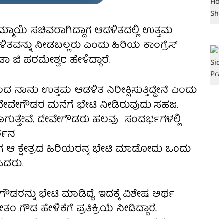
ಮಾಯಿ ಸಚಿವರಾಗಿದ್ದಾಗ ಆಡಳಿತದಲ್ಲಿ ಉತ್ತಮ
ವನ್ನು ನೀಡಬಲ್ಲರು ಎಂದು ಹಿರಿಯ ಕಾಂಗ್ರೆಸ್
ಿ ಪರಮೇಶ್ವರ ಹೇಳಿದ್ದಾರೆ.
ದ ನಾನು ಉತ್ತಮ ಆಡಳಿತ ನಿರೀಕ್ಷಿಸುತ್ತಿದ್ದೇನೆ ಎಂದು
ದೇವೇಗೌಡರ ಮನೆಗೆ ಭೇಟಿ ನೀಡಿರುವುದು ಸಹಜ.
ವರಾಗುತ್ತೇವೆ. ದೇವೇಗೌಡರು ಹಲವು ಸಂದರ್ಭಗಳಲ್ಲಿ
್ಶನ
ಾಗ ಆ ಕ್ಷೇತ್ರದ ಹಿರಿಯರನ್ನ ಭೇಟಿ ಮಾಡೋದು ಒಂದು
ಿದರು.
ರನ್ನು ಭೇಟಿ ಮಾಡಿದ್ದೆ, ಇದಕ್ಕೆ ವಿಶೇಷ ಅರ್ಥ
ಗೌಡ ಹೇಳಿಕೆಗೆ ಪ್ರತಿಕ್ರಿಯೆ ನೀಡಿದ್ದಾರೆ.