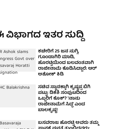
 ವಿಭಾಗದ ಇತರ ಸುದ್ದಿ
ಕಚೇರಿಗೆ 25 ಜನ ನುಗ್ಗಿ,
ಗೂಂಡಾಗಿರಿ ಮಾಡಿ,
ಹೊರಟ್ಟಿಯಿಂದ ಬಲವಂತವಾಗಿ
ರಾಜೀನಾಮೆ ಕೊಡಿಸಿದ್ದಾರೆ: ಆರ್
ಅಶೋಕ್‌ ಕಿಡಿ
ಸಚಿವ ಸ್ಥಾನಕ್ಕಾಗಿ ಕೃಷ್ಣಪ್ಪ ಬಿಗಿ
ಪಟ್ಟು: ಡಿಕೆಶಿ ಸಂಪುಟದಿಂದ
ಒಬ್ಬರಿಗೆ ಕೊಕ್? 'ನಾನು
ರಾಜೀನಾಮೆಗೆ ಸಿದ್ಧ' ಎಂದ
ಬಾಲಕೃಷ್ಣ!
ಬಸವರಾಜ ಹೊರಟ್ಟಿ ಅವರು ತಮ್ಮ
ಸ್ಥಾನಕ್ಕೆ ಘನತೆ ತುಂಬಿದವರು;