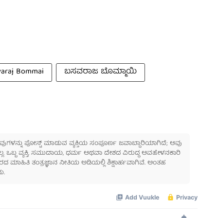
varaj Bommai
ಬಸವರಾಜ ಬೊಮ್ಮಾಯಿ
 ಅವುಗಳನ್ನು ಪೋಸ್ಟ್ ಮಾಡುವ ವ್ಯಕ್ತಿಯ ಸಂಪೂರ್ಣ ಜವಾಬ್ದಾರಿಯಾಗಿದೆ; ಅವು
ಲ್ಲ. ಒಬ್ಬ ವ್ಯಕ್ತಿ, ಸಮುದಾಯ, ಧರ್ಮ ಅಥವಾ ದೇಶದ ವಿರುದ್ಧ ಅವಹೇಳನಕಾರಿ
ಾಹಿತಿ ತಂತ್ರಜ್ಞಾನ ನೀತಿಯ ಅಡಿಯಲ್ಲಿ ಶಿಕ್ಷಾರ್ಹವಾಗಿವೆ. ಅಂತಹ
ು.