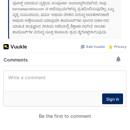
ಪೋಸ್ಟ್ ಮಾಡುವ ವ್ಯಕ್ತಿಯ ಸಂಪೂರ್ಣ ಜವಾಬ್ದಾರಿಯಾಗಿದೆ; ಅವು
kannadaprabha.com
ನ ಅಭಿಪ್ರಾಯಗಳನ್ನು ಪ್ರತಿಬಿಂಬಿಸುವುದಿಲ್ಲ. ಒಬ್ಬ
ವ್ಯಕ್ತಿ, ಸಮುದಾಯ, ಧರ್ಮ ಅಥವಾ ದೇಶದ ವಿರುದ್ಧ ಅವಹೇಳನಕಾರಿ
ಅಥವಾ ಅಶ್ಲೀಲವಾದ ಯಾವುದೇ ಕಾಮೆಂಟ್‌ಗಳು ಭಾರತ ಸರ್ಕಾರದ
ಮಾಹಿತಿ ತಂತ್ರಜ್ಞಾನ ನೀತಿಯ ಅಡಿಯಲ್ಲಿ ಶಿಕ್ಷಾರ್ಹವಾಗಿವೆ. ಅಂತಹ
ಕಾಮೆಂಟ್‌ಗಳ ವಿರುದ್ಧ ಸೂಕ್ತ ಕಾನೂನು ಕ್ರಮ ಕೈಗೊಳ್ಳಲಾಗುವುದು.