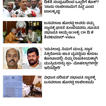
ಡಿಕೆಶಿ ಸಂಪುಟದಿಂದ ಒಬ್ಬರಿಗೆ ಕೊಕ್?
‘ನಾನು ರಾಜೀನಾಮೆಗೆ ಸಿದ್ಧ’ ಎಂದ
ಬಾಲಕೃಷ್ಣ!
ಬಸವರಾಜ ಹೊರಟ್ಟಿ ಅವರು ತಮ್ಮ
ಸ್ಥಾನಕ್ಕೆ ಘನತೆ ತುಂಬಿದವರು, ನೂತನ
ಸಭಾಪತಿ ಆಯ್ಕೆ ಆ.14ಕ್ಕೆ: CM ಡಿ ಕೆ
ಶಿವಕುಮಾರ್-Video
'ಯತೀಂದ್ರ ನಿಮಗೆ ಮಂತ್ರಿ ಸ್ಥಾನ
ಸಿಕ್ಕಿರೋದು ಜಾತಿ ವ್ಯವಸ್ಥೆಯ ಕುರುಬ
ಕೋಟಾದಲ್ಲಿ: ನಿಮ್ಮ ರಾಜಕೀಯಕ್ಕಾಗಿ
ಮುಸ್ಲಿಮರನ್ನು ಸ್ಲಂ- ಮೊಹಲ್ಲಾಗಳಲ್ಲೇ
ಇರಿಸಿದ್ದೀರಿ'
ವಿಧಾನ ಪರಿಷತ್ ಸಭಾಪತಿ ಸ್ಥಾನಕ್ಕೆ
ಬಸವರಾಜ ಹೊರಟ್ಟಿ ರಾಜೀನಾಮೆ