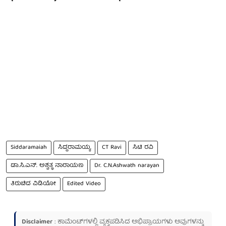
Siddaramaiah
ಸಿದ್ದರಾಮಯ್ಯ
CT Ravi
ಸಿಟಿ ರವಿ
ಡಾ.ಸಿ.ಎನ್. ಅಶ್ವತ್ಥ ನಾರಾಯಣ
Dr. C.N.Ashwath narayan
ತಿರುಚಿದ ವಿಡಿಯೋ
Edited Video
Disclaimer
: ಕಾಮೆಂಟ್‌ಗಳಲ್ಲಿ ವ್ಯಕ್ತಪಡಿಸಿದ ಅಭಿಪ್ರಾಯಗಳು ಅವುಗಳನ್ನು