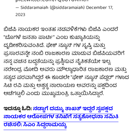
— Siddaramaiah (@siddaramaiah)
December 17,
2023
ಬಿಜೆಪಿ ನಾಯಕರ ಇಂತಹ ನಡವಳಿಕೆಗಳು ಬಿಜೆಪಿ ಎಂದರೆ
"ಬೊಗಳೆ ಜನತಾ ಪಾರ್ಟಿ" ಎಂಬ ಕುಖ್ಯಾತಿಯನ್ನು
ದೃಡೀಕರಿಸುವಂತಿದೆ. ಫೇಕ್ ನ್ಯೂಸ್ ಗಳ ಸೃಷ್ಟಿ ಮತ್ತು
ಪ್ರಸಾರವನ್ನೇ ನಂಬಿ ರಾಜಕಾರಣ ಮಾಡುವ ಬಿಜೆಪಿಯವರಿಗೆ
ನನ್ನ ವಚನ ಬದ್ಧತೆಯನ್ನು ಪ್ರಶ್ನಿಸುವ ನೈತಿಕತೆಯೇ ಇಲ್ಲ.
ನರೇಂದ್ರ ಮೋದಿ ಅವರು ಮೌಲ್ಯಾಧಾರಿತ ರಾಜಕಾರಣ ಮತ್ತು
ಸತ್ಯದ ಪರವಾಗಿದ್ದರೆ ಈ ಕೂಡಲೇ "ಫೇಕ್ ನ್ಯೂಸ್ ಪೆಡ್ಲರ್" ಗಳಾದ
ಸಿಟಿ ರವಿ ಮತ್ತು ಅಶ್ವತ್ಥ ನಾರಾಯಣ ಅವರನ್ನು ಪಕ್ಷದಿಂದ
ಆಚೆಗಟ್ಟಲಿ ಎಂದು ಮುಖ್ಯಮಂತ್ರಿ ಒತ್ತಾಯಿಸಿದ್ದಾರೆ.
ಇದನ್ನೂ ಓದಿ:
ನಡ್ಡಾಗೆ ದಮ್ಮು, ತಾಖತ್ ಇದ್ದರೆ ಸ್ವಪಕ್ಷದ
ನಾಯಕರ ಆರೋಪಗಳ ತನಿಖೆಗೆ ಸತ್ಯಶೋಧನಾ ಸಮಿತಿ
ರಚಿಸಲಿ: ಸಿಎಂ ಸಿದ್ದರಾಮಯ್ಯ