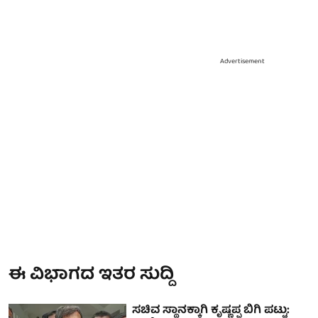
Advertisement
ಈ ವಿಭಾಗದ ಇತರ ಸುದ್ದಿ
ಸಚಿವ ಸ್ಥಾನಕ್ಕಾಗಿ ಕೃಷ್ಣಪ್ಪ ಬಿಗಿ ಪಟ್ಟು: