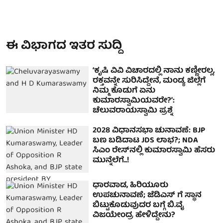
ಈ ವಿಭಾಗದ ಇತರ ಸುದ್ದಿ
‘ಕೃಷಿ ವಿವಿ ವಿಚಾರದಲ್ಲಿ ನಾನು ಕಣ್ಣೀರಲ್ಲ,
ರಕ್ತವನ್ನೇ ಸುರಿಸಿದ್ದೇನೆ, ಮಂಡ್ಯ ಜಿಲ್ಲೆಗೆ
ನಿಮ್ಮ ಕೊಡುಗೆ ಏನು
ಕುಮಾರಸ್ವಾಮಿಯವರೇ?’:
ಚೆಲುವರಾಯಸ್ವಾಮಿ ಪ್ರಶ್ನೆ
2028 ವಿಧಾನಸಭಾ ಚುನಾವಣೆ: BJP
ಬಣ ಬಡಿದಾಟ JDS ಲಾಭ?; NDA
ಸಿಎಂ ರೇಸ್‌ನಲ್ಲಿ ಕುಮಾರಸ್ವಾಮಿ ಹೆಸರು
ಮುನ್ನೆಲೆಗೆ..!
ಧಾರವಾಡ, ಹಿರಿಯೂರು
ಉಪಚುನಾವಣೆ; ಜೆಡಿಎಸ್ ಗೆ ಸ್ಥಾನ
ಬಿಟ್ಟುಕೊಡುವುದರ ಬಗ್ಗೆ ಬಿ.ವೈ
ವಿಜಯೇಂದ್ರ ಹೇಳಿದ್ದೇನು?