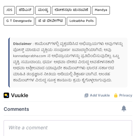
JDS
ಜೆಡಿಎಸ್
ಮಂಡ್ಯ
ಲೋಕಸಭಾ ಚುನಾವಣೆ
Mandya
G T Devegowda
ಜಿ ಟಿ ದೇವೇಗೌಡ
Loksabha Polls
Disclaimer
: ಕಾಮೆಂಟ್‌ಗಳಲ್ಲಿ ವ್ಯಕ್ತಪಡಿಸಿದ ಅಭಿಪ್ರಾಯಗಳು ಅವುಗಳನ್ನು
ಪೋಸ್ಟ್ ಮಾಡುವ ವ್ಯಕ್ತಿಯ ಸಂಪೂರ್ಣ ಜವಾಬ್ದಾರಿಯಾಗಿದೆ; ಅವು
kannadaprabha.com
ನ ಅಭಿಪ್ರಾಯಗಳನ್ನು ಪ್ರತಿಬಿಂಬಿಸುವುದಿಲ್ಲ. ಒಬ್ಬ
ವ್ಯಕ್ತಿ, ಸಮುದಾಯ, ಧರ್ಮ ಅಥವಾ ದೇಶದ ವಿರುದ್ಧ ಅವಹೇಳನಕಾರಿ
ಅಥವಾ ಅಶ್ಲೀಲವಾದ ಯಾವುದೇ ಕಾಮೆಂಟ್‌ಗಳು ಭಾರತ ಸರ್ಕಾರದ
ಮಾಹಿತಿ ತಂತ್ರಜ್ಞಾನ ನೀತಿಯ ಅಡಿಯಲ್ಲಿ ಶಿಕ್ಷಾರ್ಹವಾಗಿವೆ. ಅಂತಹ
ಕಾಮೆಂಟ್‌ಗಳ ವಿರುದ್ಧ ಸೂಕ್ತ ಕಾನೂನು ಕ್ರಮ ಕೈಗೊಳ್ಳಲಾಗುವುದು.