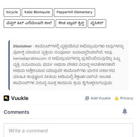
bicycle
Katie Blomquist
Pepperhill Elementary
ಪೆಪ್ಪರ್ ಹಿಲ್ ಎಲಿಮೆಂಟರಿ ಶಾಲೆ
ಕೇಟಿ ಬ್ಲಾಮ್ ಕ್ವಿಸ್ಟ್
ಬೈಸಿಕಲ್
Disclaimer
: ಕಾಮೆಂಟ್‌ಗಳಲ್ಲಿ ವ್ಯಕ್ತಪಡಿಸಿದ ಅಭಿಪ್ರಾಯಗಳು ಅವುಗಳನ್ನು
ಪೋಸ್ಟ್ ಮಾಡುವ ವ್ಯಕ್ತಿಯ ಸಂಪೂರ್ಣ ಜವಾಬ್ದಾರಿಯಾಗಿದೆ; ಅವು
kannadaprabha.com
ನ ಅಭಿಪ್ರಾಯಗಳನ್ನು ಪ್ರತಿಬಿಂಬಿಸುವುದಿಲ್ಲ. ಒಬ್ಬ
ವ್ಯಕ್ತಿ, ಸಮುದಾಯ, ಧರ್ಮ ಅಥವಾ ದೇಶದ ವಿರುದ್ಧ ಅವಹೇಳನಕಾರಿ
ಅಥವಾ ಅಶ್ಲೀಲವಾದ ಯಾವುದೇ ಕಾಮೆಂಟ್‌ಗಳು ಭಾರತ ಸರ್ಕಾರದ
ಮಾಹಿತಿ ತಂತ್ರಜ್ಞಾನ ನೀತಿಯ ಅಡಿಯಲ್ಲಿ ಶಿಕ್ಷಾರ್ಹವಾಗಿವೆ. ಅಂತಹ
ಕಾಮೆಂಟ್‌ಗಳ ವಿರುದ್ಧ ಸೂಕ್ತ ಕಾನೂನು ಕ್ರಮ ಕೈಗೊಳ್ಳಲಾಗುವುದು.