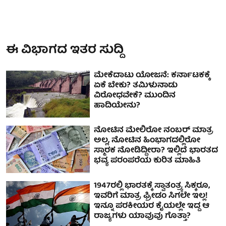
ಈ ವಿಭಾಗದ ಇತರ ಸುದ್ದಿ
ಮೇಕೆದಾಟು ಯೋಜನೆ: ಕರ್ನಾಟಕಕ್ಕೆ
ಏಕೆ ಬೇಕು? ತಮಿಳುನಾಡು
ವಿರೋಧವೇಕೆ? ಮುಂದಿನ
ಹಾದಿಯೇನು?
ನೋಟಿನ ಮೇಲಿರೋ ನಂಬರ್ ಮಾತ್ರ
ಅಲ್ಲ, ನೋಟಿನ ಹಿಂಭಾಗದಲ್ಲಿರೋ
ಸ್ಮಾರಕ ನೋಡಿದ್ದೀರಾ? ಇಲ್ಲಿದೆ ಭಾರತದ
ಭವ್ಯ ಪರಂಪರೆಯ ಕುರಿತ ಮಾಹಿತಿ
1947ರಲ್ಲಿ ಭಾರತಕ್ಕೆ ಸ್ವಾತಂತ್ರ್ಯ ಸಿಕ್ಕರೂ,
ಇವರಿಗೆ ಮಾತ್ರ ಫ್ರೀಡಂ ಸಿಗಲೇ ಇಲ್ಲ!
ಇನ್ನೂ ಪರಕೀಯರ ಕೈಯಲ್ಲೇ ಇದ್ದ ಆ
ರಾಜ್ಯಗಳು ಯಾವುವು ಗೊತ್ತಾ?