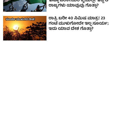
ಇನ್ನೂ ಪರಕೀಯರ ಕೈಯಲ್ಲೇ ಇದ್ದ ಆ
ರಾಜ್ಯಗಳು ಯಾವುವು ಗೊತ್ತಾ?
ರಾತ್ರಿ ಬರೀ 40 ನಿಮಿಷ ಮಾತ್ರ! 23
ಗಂಟೆ ಮುಳುಗೋದೇ ಇಲ್ಲ ಸೂರ್ಯ;
ಇದು ಯಾವ ದೇಶ ಗೊತ್ತಾ?