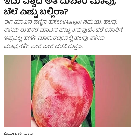
ಇದು ವಿಶ್ವದ ಅತಿ ದುಬಾರಿ ಮಾವು,
ಬೆಲೆ ಎಷ್ಟು ಬಲ್ಲಿರಾ?
ಈಗ ಮಾವಿನ ಹಣ್ಣಿನ ಫಸಲು(Mango) ಸಮಯ. ಹಲವು
ತಳಿಯ ರುಚಿಕರ ಮಾವಿನ ಹಣ್ಣು ತಿನ್ನುವುದೆಂದರೆ ಯಾರಿಗೆ
ಇಷ್ಟವಿಲ್ಲ ಹೇಳಿ? ಮಾರುಕಟ್ಟೆಯಲ್ಲಿ ಹಲವು ತಳಿಯ
ಮಾವುಗಳಿಗೆ ಬೇರೆ ಬೇರೆ ದರವಿರುತ್ತದೆ.
ಮಿಯಾಜಾಕಿ ಮಾವು