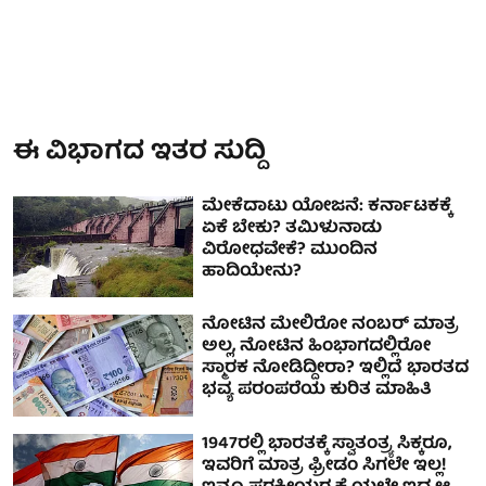
ಈ ವಿಭಾಗದ ಇತರ ಸುದ್ದಿ
ಮೇಕೆದಾಟು ಯೋಜನೆ: ಕರ್ನಾಟಕಕ್ಕೆ
ಏಕೆ ಬೇಕು? ತಮಿಳುನಾಡು
ವಿರೋಧವೇಕೆ? ಮುಂದಿನ
ಹಾದಿಯೇನು?
ನೋಟಿನ ಮೇಲಿರೋ ನಂಬರ್ ಮಾತ್ರ
ಅಲ್ಲ, ನೋಟಿನ ಹಿಂಭಾಗದಲ್ಲಿರೋ
ಸ್ಮಾರಕ ನೋಡಿದ್ದೀರಾ? ಇಲ್ಲಿದೆ ಭಾರತದ
ಭವ್ಯ ಪರಂಪರೆಯ ಕುರಿತ ಮಾಹಿತಿ
1947ರಲ್ಲಿ ಭಾರತಕ್ಕೆ ಸ್ವಾತಂತ್ರ್ಯ ಸಿಕ್ಕರೂ,
ಇವರಿಗೆ ಮಾತ್ರ ಫ್ರೀಡಂ ಸಿಗಲೇ ಇಲ್ಲ!