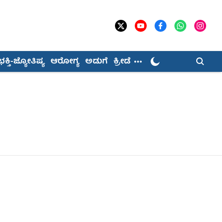
ಭಕ್ತಿ-ಜ್ಯೋತಿಷ್ಯ
ಆರೋಗ್ಯ
ಅಡುಗೆ
ಕ್ರೀಡೆ