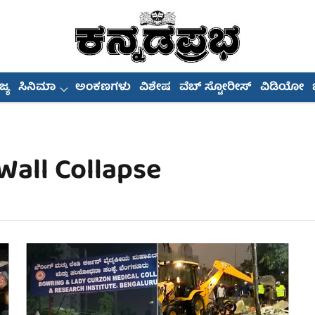
್ಯ
ಸಿನಿಮಾ
ಅಂಕಣಗಳು
ವಿಶೇಷ
ವೆಬ್ ಸ್ಟೋರೀಸ್
ವಿಡಿಯೋ
Wall Collapse