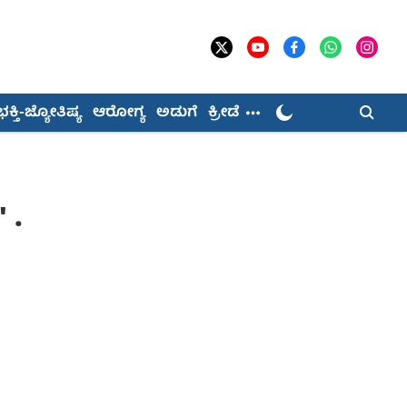
ಭಕ್ತಿ-ಜ್ಯೋತಿಷ್ಯ
ಆರೋಗ್ಯ
ಅಡುಗೆ
ಕ್ರೀಡೆ
' .