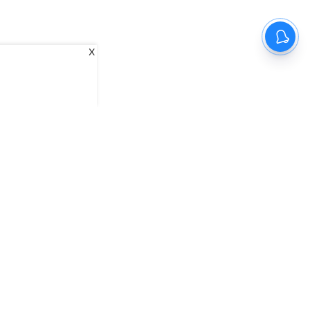
X
inamani
Samakalika Malayalam
Indulgexpress
ntxpress
The Morning Standard
TNIE E-Paper