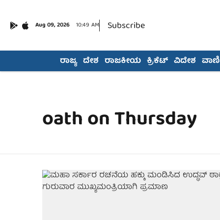
Subscribe
Aug 09, 2026
10:49 AM
ರಾಜ್ಯ
ದೇಶ
ರಾಜಕೀಯ
ಕ್ರಿಕೆಟ್
ವಿದೇಶ
ವಾಣಿಜ
oath on Thursday