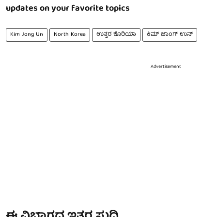
updates on your favorite topics
Kim Jong Un
North Korea
ಉತ್ತರ ಕೊರಿಯಾ
ಕಿಮ್ ಜಾಂಗ್ ಉನ್
Advertisement
ಈ ವಿಭಾಗದ ಇತರ ಸುದ್ದಿ