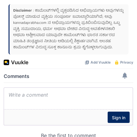
Disclaimer
: ಕಾಮೆಂಟ್‌ಗಳಲ್ಲಿ ವ್ಯಕ್ತಪಡಿಸಿದ ಅಭಿಪ್ರಾಯಗಳು ಅವುಗಳನ್ನು
ಪೋಸ್ಟ್ ಮಾಡುವ ವ್ಯಕ್ತಿಯ ಸಂಪೂರ್ಣ ಜವಾಬ್ದಾರಿಯಾಗಿದೆ; ಅವು
kannadaprabha.com
ನ ಅಭಿಪ್ರಾಯಗಳನ್ನು ಪ್ರತಿಬಿಂಬಿಸುವುದಿಲ್ಲ. ಒಬ್ಬ
ವ್ಯಕ್ತಿ, ಸಮುದಾಯ, ಧರ್ಮ ಅಥವಾ ದೇಶದ ವಿರುದ್ಧ ಅವಹೇಳನಕಾರಿ
ಅಥವಾ ಅಶ್ಲೀಲವಾದ ಯಾವುದೇ ಕಾಮೆಂಟ್‌ಗಳು ಭಾರತ ಸರ್ಕಾರದ
ಮಾಹಿತಿ ತಂತ್ರಜ್ಞಾನ ನೀತಿಯ ಅಡಿಯಲ್ಲಿ ಶಿಕ್ಷಾರ್ಹವಾಗಿವೆ. ಅಂತಹ
ಕಾಮೆಂಟ್‌ಗಳ ವಿರುದ್ಧ ಸೂಕ್ತ ಕಾನೂನು ಕ್ರಮ ಕೈಗೊಳ್ಳಲಾಗುವುದು.