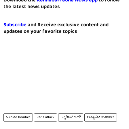
Download the
KannadaPrabha News app
to follow
the latest news updates
Subscribe
and Receive exclusive content and
updates on your favorite topics
Suicide bomber
Paris attack
ಪ್ಯಾರೀಸ್ ದಾಳಿ
ಆತ್ಮಾಹುತಿ ಬಾಂಬರ್‌