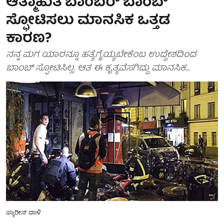
ಆತ್ಮಾಹುತಿ ಬಾಂಬರ್ ಬಾಂಬ್
ಸ್ಫೋಟಿಸಲು ಮಾನಸಿಕ ಒತ್ತಡ
ಕಾರಣ?
ನನ್ನ ಮಗ ಯಾರನ್ನೂ ಹತ್ಯೆಗೈಯ್ಯಬೇಕೆಂಬ ಉದ್ದೇಶದಿಂದ
ಬಾಂಬ್ ಸ್ಫೋಟಿಸಿಲ್ಲ. ಆತ ಈ ಕೃತ್ಯವೆಸಗಿದ್ದು ಮಾನಸಿಕ...
ಪ್ಯಾರೀಸ್ ದಾಳಿ