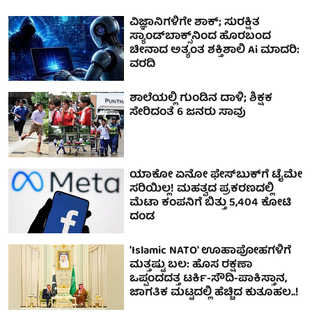
ವಿಜ್ಞಾನಿಗಳಿಗೇ ಶಾಕ್; ಸುರಕ್ಷಿತ
ಸ್ಯಾಂಡ್‌ಬಾಕ್ಸ್‌ನಿಂದ ಹೊರಬಂದ
ಚೀನಾದ ಅತ್ಯಂತ ಶಕ್ತಿಶಾಲಿ Ai ಮಾದರಿ:
ವರದಿ
ಶಾಲೆಯಲ್ಲಿ ಗುಂಡಿನ ದಾಳಿ; ಶಿಕ್ಷಕ
ಸೇರಿದಂತೆ 6 ಜನರು ಸಾವು
ಯಾಕೋ ಏನೋ ಫೇಸ್‌ಬುಕ್‌ಗೆ ಟೈಮೇ
ಸರಿಯಿಲ್ಲ! ಮಹತ್ವದ ಪ್ರಕರಣದಲ್ಲಿ
ಮೆಟಾ ಕಂಪನಿಗೆ ಬಿತ್ತು 5,404 ಕೋಟಿ
ದಂಡ
'Islamic NATO' ಊಹಾಪೋಹಗಳಿಗೆ
ಮತ್ತಷ್ಟು ಬಲ: ಹೊಸ ರಕ್ಷಣಾ
ಒಪ್ಪಂದದತ್ತ ಟರ್ಕಿ-ಸೌದಿ-ಪಾಕಿಸ್ತಾನ,
ಜಾಗತಿಕ ಮಟ್ಟದಲ್ಲಿ ಹೆಚ್ಚಿದ ಕುತೂಹಲ..!