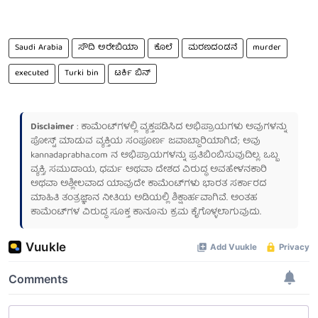
Saudi Arabia
ಸೌದಿ ಅರೇಬಿಯಾ
ಕೊಲೆ
ಮರಣದಂಡನೆ
murder
executed
Turki bin
ಟರ್ಕಿ ಬಿನ್
Disclaimer
: ಕಾಮೆಂಟ್‌ಗಳಲ್ಲಿ ವ್ಯಕ್ತಪಡಿಸಿದ ಅಭಿಪ್ರಾಯಗಳು ಅವುಗಳನ್ನು
ಪೋಸ್ಟ್ ಮಾಡುವ ವ್ಯಕ್ತಿಯ ಸಂಪೂರ್ಣ ಜವಾಬ್ದಾರಿಯಾಗಿದೆ; ಅವು
kannadaprabha.com
ನ ಅಭಿಪ್ರಾಯಗಳನ್ನು ಪ್ರತಿಬಿಂಬಿಸುವುದಿಲ್ಲ. ಒಬ್ಬ
ವ್ಯಕ್ತಿ, ಸಮುದಾಯ, ಧರ್ಮ ಅಥವಾ ದೇಶದ ವಿರುದ್ಧ ಅವಹೇಳನಕಾರಿ
ಅಥವಾ ಅಶ್ಲೀಲವಾದ ಯಾವುದೇ ಕಾಮೆಂಟ್‌ಗಳು ಭಾರತ ಸರ್ಕಾರದ
ಮಾಹಿತಿ ತಂತ್ರಜ್ಞಾನ ನೀತಿಯ ಅಡಿಯಲ್ಲಿ ಶಿಕ್ಷಾರ್ಹವಾಗಿವೆ. ಅಂತಹ
ಕಾಮೆಂಟ್‌ಗಳ ವಿರುದ್ಧ ಸೂಕ್ತ ಕಾನೂನು ಕ್ರಮ ಕೈಗೊಳ್ಳಲಾಗುವುದು.