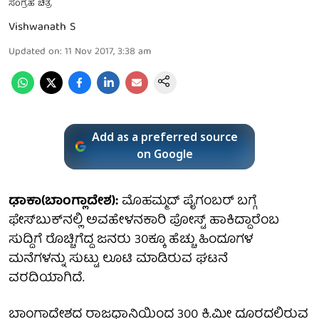
ಸಂಗ್ರಹ ಚಿತ್ರ
Vishwanath S
Updated on
:
11 Nov 2017, 3:38 am
Add as a preferred source
on Google
ಢಾಕಾ(ಬಾಂಗ್ಲಾದೇಶ):
ಮೊಹಮ್ಮದ್ ಪೈಗಂಬರ್ ಬಗ್ಗೆ
ಫೇಸ್‍ಬುಕ್‍ನಲ್ಲಿ ಅವಹೇಳನಕಾರಿ ಪೋಸ್ಟ್ ಹಾಕಿದ್ದಾರೆಂಬ
ಸುದ್ದಿಗೆ ರೊಚ್ಚಿಗೆದ್ದ ಜನರು 30ಕ್ಕೂ ಹೆಚ್ಚು ಹಿಂದೂಗಳ
ಮನೆಗಳನ್ನು ಸುಟ್ಟು ಲೂಟಿ ಮಾಡಿರುವ ಘಟನೆ
ವರದಿಯಾಗಿದೆ.
ಬಾಂಗ್ಲಾದೇಶದ ರಾಜಧಾನಿಯಿಂದ 300 ಕಿ.ಮೀ ದೂರದಲ್ಲಿರುವ