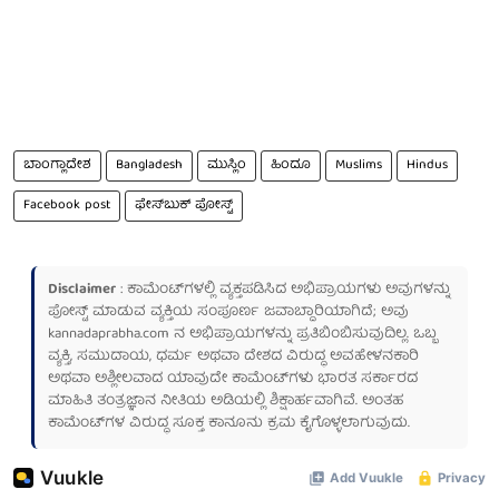
ಬಾಂಗ್ಲಾದೇಶ
Bangladesh
ಮುಸ್ಲಿಂ
ಹಿಂದೂ
Muslims
Hindus
Facebook post
ಫೇಸ್‍ಬುಕ್‍ ಪೋಸ್ಟ್
Disclaimer
: ಕಾಮೆಂಟ್‌ಗಳಲ್ಲಿ ವ್ಯಕ್ತಪಡಿಸಿದ ಅಭಿಪ್ರಾಯಗಳು ಅವುಗಳನ್ನು
ಪೋಸ್ಟ್ ಮಾಡುವ ವ್ಯಕ್ತಿಯ ಸಂಪೂರ್ಣ ಜವಾಬ್ದಾರಿಯಾಗಿದೆ; ಅವು
kannadaprabha.com
ನ ಅಭಿಪ್ರಾಯಗಳನ್ನು ಪ್ರತಿಬಿಂಬಿಸುವುದಿಲ್ಲ. ಒಬ್ಬ
ವ್ಯಕ್ತಿ, ಸಮುದಾಯ, ಧರ್ಮ ಅಥವಾ ದೇಶದ ವಿರುದ್ಧ ಅವಹೇಳನಕಾರಿ
ಅಥವಾ ಅಶ್ಲೀಲವಾದ ಯಾವುದೇ ಕಾಮೆಂಟ್‌ಗಳು ಭಾರತ ಸರ್ಕಾರದ
ಮಾಹಿತಿ ತಂತ್ರಜ್ಞಾನ ನೀತಿಯ ಅಡಿಯಲ್ಲಿ ಶಿಕ್ಷಾರ್ಹವಾಗಿವೆ. ಅಂತಹ
ಕಾಮೆಂಟ್‌ಗಳ ವಿರುದ್ಧ ಸೂಕ್ತ ಕಾನೂನು ಕ್ರಮ ಕೈಗೊಳ್ಳಲಾಗುವುದು.