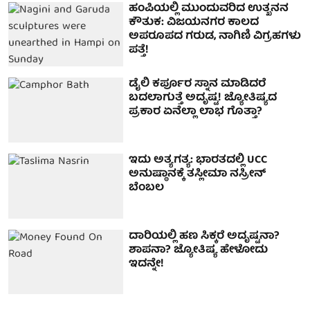
ಹಂಪಿಯಲ್ಲಿ ಮುಂದುವರಿದ ಉತ್ಖನನ
ಕೌತುಕ: ವಿಜಯನಗರ ಕಾಲದ
ಅಪರೂಪದ ಗರುಡ, ನಾಗಿಣಿ ವಿಗ್ರಹಗಳು
ಪತ್ತೆ!
ಡೈಲಿ ಕರ್ಪೂರ ಸ್ನಾನ ಮಾಡಿದರೆ
ಬದಲಾಗುತ್ತೆ ಅದೃಷ್ಟ! ಜ್ಯೋತಿಷ್ಯದ
ಪ್ರಕಾರ ಏನೆಲ್ಲಾ ಲಾಭ ಗೊತ್ತಾ?
ಇದು ಅತ್ಯಗತ್ಯ: ಭಾರತದಲ್ಲಿ UCC
ಅನುಷ್ಠಾನಕ್ಕೆ ತಸ್ಲೀಮಾ ನಸ್ರೀನ್
ಬೆಂಬಲ
ದಾರಿಯಲ್ಲಿ ಹಣ ಸಿಕ್ಕರೆ ಅದೃಷ್ಟನಾ?
ಶಾಪನಾ? ಜ್ಯೋತಿಷ್ಯ ಹೇಳೋದು
ಇದನ್ನೇ!