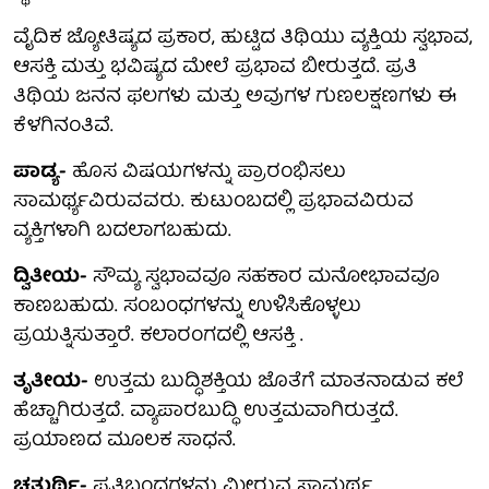
ವೈದಿಕ ಜ್ಯೋತಿಷ್ಯದ ಪ್ರಕಾರ, ಹುಟ್ಟಿದ ತಿಥಿಯು ವ್ಯಕ್ತಿಯ ಸ್ವಭಾವ,
ಆಸಕ್ತಿ ಮತ್ತು ಭವಿಷ್ಯದ ಮೇಲೆ ಪ್ರಭಾವ ಬೀರುತ್ತದೆ. ಪ್ರತಿ
ತಿಥಿಯ ಜನನ ಫಲಗಳು ಮತ್ತು ಅವುಗಳ ಗುಣಲಕ್ಷಣಗಳು ಈ
ಕೆಳಗಿನಂತಿವೆ.
ಪಾಡ್ಯ-
ಹೊಸ ವಿಷಯಗಳನ್ನು ಪ್ರಾರಂಭಿಸಲು
ಸಾಮರ್ಥ್ಯವಿರುವವರು. ಕುಟುಂಬದಲ್ಲಿ ಪ್ರಭಾವವಿರುವ
ವ್ಯಕ್ತಿಗಳಾಗಿ ಬದಲಾಗಬಹುದು.
ದ್ವಿತೀಯ-
ಸೌಮ್ಯ ಸ್ವಭಾವವೂ ಸಹಕಾರ ಮನೋಭಾವವೂ
ಕಾಣಬಹುದು. ಸಂಬಂಧಗಳನ್ನು ಉಳಿಸಿಕೊಳ್ಳಲು
ಪ್ರಯತ್ನಿಸುತ್ತಾರೆ. ಕಲಾರಂಗದಲ್ಲಿ ಆಸಕ್ತಿ .
ತೃತೀಯ-
ಉತ್ತಮ ಬುದ್ಧಿಶಕ್ತಿಯ ಜೊತೆಗೆ ಮಾತನಾಡುವ ಕಲೆ
ಹೆಚ್ಚಾಗಿರುತ್ತದೆ. ವ್ಯಾಪಾರಬುದ್ಧಿ ಉತ್ತಮವಾಗಿರುತ್ತದೆ.
ಪ್ರಯಾಣದ ಮೂಲಕ ಸಾಧನೆ.
ಚತುರ್ಥಿ-
ಪ್ರತಿಬಂಧಗಳನ್ನು ಮೀರುವ ಸಾಮರ್ಥ್ಯ