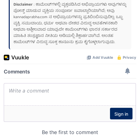
Disclaimer
: ಕಾಮೆಂಟ್‌ಗಳಲ್ಲಿ ವ್ಯಕ್ತಪಡಿಸಿದ ಅಭಿಪ್ರಾಯಗಳು ಅವುಗಳನ್ನು
ಪೋಸ್ಟ್ ಮಾಡುವ ವ್ಯಕ್ತಿಯ ಸಂಪೂರ್ಣ ಜವಾಬ್ದಾರಿಯಾಗಿದೆ; ಅವು
kannadaprabha.com
ನ ಅಭಿಪ್ರಾಯಗಳನ್ನು ಪ್ರತಿಬಿಂಬಿಸುವುದಿಲ್ಲ. ಒಬ್ಬ
ವ್ಯಕ್ತಿ, ಸಮುದಾಯ, ಧರ್ಮ ಅಥವಾ ದೇಶದ ವಿರುದ್ಧ ಅವಹೇಳನಕಾರಿ
ಅಥವಾ ಅಶ್ಲೀಲವಾದ ಯಾವುದೇ ಕಾಮೆಂಟ್‌ಗಳು ಭಾರತ ಸರ್ಕಾರದ
ಮಾಹಿತಿ ತಂತ್ರಜ್ಞಾನ ನೀತಿಯ ಅಡಿಯಲ್ಲಿ ಶಿಕ್ಷಾರ್ಹವಾಗಿವೆ. ಅಂತಹ
ಕಾಮೆಂಟ್‌ಗಳ ವಿರುದ್ಧ ಸೂಕ್ತ ಕಾನೂನು ಕ್ರಮ ಕೈಗೊಳ್ಳಲಾಗುವುದು.