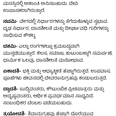
ಮನಸ್ಸಿನಲ್ಲಿ ಅಶಾಂತಿ ಅನಿಸಬಹುದು. ದೇವಿ
ಉಪಾಸಕರಾಗಿರುತ್ತಾರೆ.
ನವಮಿ
- ವೇಗದಲ್ಲಿ ನಿರ್ಧಾರಗಳನ್ನು ತೆಗೆದುಕೊಳ್ಳುವ ಸ್ವಭಾವ.
ದೃಢ ನಿರ್ಧಾರ, ದಾನಶೀಲತೆ ಮತ್ತು ದೀರ್ಘಾವಧಿ ಗುರಿಗಳನ್ನು
ಸಾಧಿಸುವ ಕೌಶಲ್ಯ
ದಶಮಿ-
ಎಲ್ಲಾ ರಂಗಗಳಲ್ಲೂ ಕ್ರಮಬದ್ಧವಾಗಿ
ಮುನ್ನಡೆಯುತ್ತಾರೆ. ಕೆಲಸ, ಸಮಾಜ, ಕುಟುಂಬಕ್ಕಾಗಿ ಸಮರ್ಪಣೆ,
ಧಾರ್ಮಿಕ ಒಲವು, ದಾನಶೀಲತೆ ಮನೋಭಾವ.
ಏಕಾದಶಿ-
ಭಕ್ತಿ ಮತ್ತು ಆಧ್ಯಾತ್ಮಿಕತೆ ಹೆಚ್ಚಾಗಿರುತ್ತದೆ. ಉಪವಾಸ,
ಪೂಜೆಗಳು ಜೀವನದಲ್ಲಿ ದೇವರಾನುಗ್ರಹವು ಕಂಡುಬರುತ್ತದೆ.
ದ್ವಾದಶಿ-
ಬುದ್ಧಿವಂತರು, ಕೌಟುಂಬಿಕ ಪ್ರೀತಿಪಾತ್ರರು ಮತ್ತು
ಅದೃಷ್ಟವಂತರು, ಆರ್ಥಿಕ ಪ್ರವರ್ಧಮಾನ ಸಾಧ್ಯವಿದೆ.
ಸಂಬಂಧಿಕರ ಬೆಂಬಲ ಪಡೆಯಬಹುದು.
ತ್ರಯೋದಶಿ
- ಶಿವಾನುಗ್ರಹವು ಹೆಚ್ಚಾಗಿ ದೊರೆಯುವ