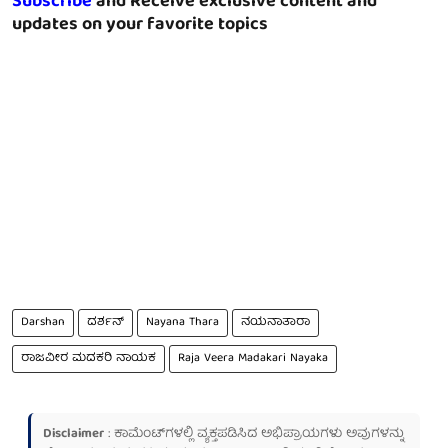
Subscribe
and Receive exclusive content and
updates on your favorite topics
Darshan
ದರ್ಶನ್
Nayana Thara
ನಯನಾತಾರಾ
ರಾಜವೀರ ಮದಕರಿ ನಾಯಕ
Raja Veera Madakari Nayaka
Disclaimer
: ಕಾಮೆಂಟ್‌ಗಳಲ್ಲಿ ವ್ಯಕ್ತಪಡಿಸಿದ ಅಭಿಪ್ರಾಯಗಳು ಅವುಗಳನ್ನು