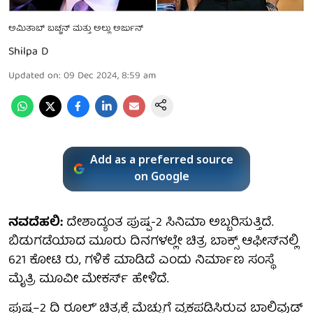
ಅಮಿತಾಬ್ ಬಚ್ಚನ್ ಮತ್ತು ಅಲ್ಲು ಅರ್ಜುನ್
Shilpa D
Updated on
:
09 Dec 2024, 8:59 am
Add as a preferred source
on Google
ನವದೆಹಲಿ:
ದೇಶಾದ್ಯಂತ ಪುಷ್ಪ-2 ಸಿನಿಮಾ ಅಬ್ಬರಿಸುತ್ತಿದೆ.
ಬಿಡುಗಡೆಯಾದ ಮೂರು ದಿನಗಳಲ್ಲೇ ಚಿತ್ರ ಬಾಕ್ಸ್‌ ಆಫೀಸ್‌ನಲ್ಲಿ
621 ಕೋಟಿ ರು, ಗಳಿಕೆ ಮಾಡಿದೆ ಎಂದು ನಿರ್ಮಾಣ ಸಂಸ್ಥೆ
ಮೈತ್ರಿ ಮೂವೀ ಮೇಕರ್ಸ್‌ ಹೇಳಿದೆ.
ಪುಷ್ಪ–2 ದಿ ರೂಲ್‌’ ಚಿತ್ರಕ್ಕೆ ಮೆಚ್ಚುಗೆ ವ್ಯಕ್ತಪಡಿಸಿರುವ ಬಾಲಿವುಡ್‌