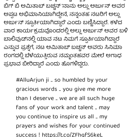
ಬಿಗ್‌ ಬಿ ಅಮಿತಾಬ್‌ ಬಚ್ಚನ್‌ ‘ನಾನು ಅಲ್ಲು ಅರ್ಜುನ್‌ ಅವರ
ಅಪ್ಪಟ ಅಭಿಮಾನಿಯಾಗಿದ್ದೇನೆ, ನನ್ನಂತಹ ನಟರಿಗೆ ಅಲ್ಲು
ಅರ್ಜುನ್‌ ಸ್ಪೂರ್ತಿಯಾಗಿದ್ದಾರೆ’ ಎಂದು ಬಣ್ಣಿಸಿದ್ದಾರೆ. ಕಳೆದ
ವಾರ ಕಾರ್ಯಕ್ರಮವೊಂದರಲ್ಲಿ ಅಲ್ಲು ಅರ್ಜುನ್‌ ಅವರ ಬಳಿ
ಬಾಲಿವುಡ್‌ನಲ್ಲಿ ಯಾವ ನಟ ನಿಮಗೆ ಸ್ಪೂರ್ತಿಯಾಗಿದ್ದಾರೆ
ಎನ್ನುವ ಪ್ರಶ್ನೆಗೆ, ನಟ ಅಮಿತಾಬ್‌ ಬಚ್ಚನ್ ಅವರು ಸಿನಿಮಾ
ರಂಗದಲ್ಲಿ ಬೆಳೆಯುತ್ತಿರುವ ನಮ್ಮಂತಹವರ ಮೇಲೆ ಅಗಾಧ
ಪ್ರಭಾವ ಬೀರಿದ್ದಾರೆ ಎಂದು ಹೊಗಳಿದ್ದರು.
#AlluArjun
ji .. so humbled by your
gracious words .. you give me more
than I deserve .. we are all such huge
fans of your work and talent .. may
you continue to inspire us all .. my
prayers and wishes for your continued
success !
https://t.co/ZFhgfS6keL