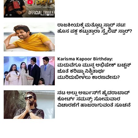
ರಾಜಕೀಯಕ್ಕೆ ಮತ್ತೊಬ್ಬ ಸ್ಟಾರ್ ನಟ!
ಹೊಸ ಪಕ್ಷ ಕಟ್ಟುತ್ತಾರಾ ಸ್ಟೈಲಿಷ್ ಸ್ಟಾರ್?
Karisma Kapoor Birthday:
ಮದುವೆಗೂ ಮುನ್ನ ಅಭಿಷೇಕ್ ಬಚ್ಚನ್
ಜೊತೆ ಕರಿಷ್ಮಾ ನಿಶ್ಚಿತಾರ್ಥ
ಮುರಿದುಬೀಳಲು ಕಾರಣವೇನು?
ನಟ ಅಲ್ಲು ಅರ್ಜುನ್‌ಗೆ ಹೈದರಾಬಾದ್
ಕೋರ್ಟ್ ಸಮನ್ಸ್; ಸೋಮವಾರ
ವಿಚಾರಣೆಗೆ ಹಾಜರಾಗುವಂತೆ ಸೂಚನೆ