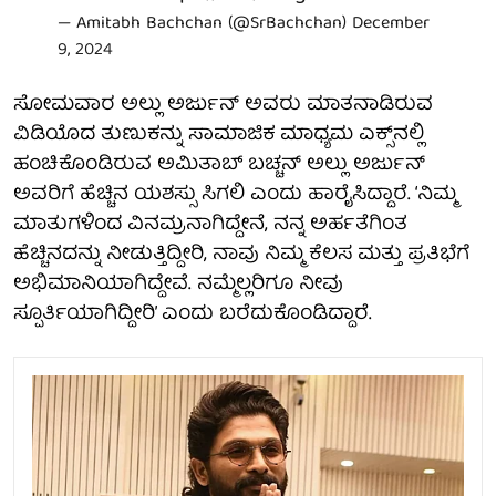
— Amitabh Bachchan (@SrBachchan)
December
9, 2024
ಸೋಮವಾರ ಅಲ್ಲು ಅರ್ಜುನ್‌ ಅವರು ಮಾತನಾಡಿರುವ
ವಿಡಿಯೊದ ತುಣುಕನ್ನು ಸಾಮಾಜಿಕ ಮಾಧ್ಯಮ ಎಕ್ಸ್‌ನಲ್ಲಿ
ಹಂಚಿಕೊಂಡಿರುವ ಅಮಿತಾಬ್ ಬಚ್ಚನ್ ಅಲ್ಲು ಅರ್ಜುನ್‌
ಅವರಿಗೆ ಹೆಚ್ಚಿನ ಯಶಸ್ಸು ಸಿಗಲಿ ಎಂದು ಹಾರೈಸಿದ್ದಾರೆ. ‘ನಿಮ್ಮ
ಮಾತುಗಳಿಂದ ವಿನಮ್ರನಾಗಿದ್ದೇನೆ, ನನ್ನ ಅರ್ಹತೆಗಿಂತ
ಹೆಚ್ಚಿನದನ್ನು ನೀಡುತ್ತಿದ್ದೀರಿ, ನಾವು ನಿಮ್ಮ ಕೆಲಸ ಮತ್ತು ಪ್ರತಿಭೆಗೆ
ಅಭಿಮಾನಿಯಾಗಿದ್ದೇವೆ. ನಮ್ಮೆಲ್ಲರಿಗೂ ನೀವು
ಸ್ಪೂರ್ತಿಯಾಗಿದ್ದೀರಿ’ ಎಂದು ಬರೆದುಕೊಂಡಿದ್ದಾರೆ.