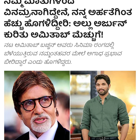
ನಿಮ್ಮ ಮಾತುಗಳಿಂದ
ವಿನಮ್ರನಾಗಿದ್ದೇನೆ, ನನ್ನ ಅರ್ಹತೆಗಿಂತ
ಹೆಚ್ಚು ಹೊಗಳಿದ್ದೀರಿ: ಅಲ್ಲು ಅರ್ಜುನ್
ಕುರಿತು ಅಮಿತಾಬ್ ಮೆಚ್ಚುಗೆ!
ನಟ ಅಮಿತಾಬ್‌ ಬಚ್ಚನ್ ಅವರು ಸಿನಿಮಾ ರಂಗದಲ್ಲಿ
ಬೆಳೆಯುತ್ತಿರುವ ನಮ್ಮಂತಹವರ ಮೇಲೆ ಅಗಾಧ ಪ್ರಭಾವ
ಬೀರಿದ್ದಾರೆ ಎಂದು ಹೊಗಳಿದ್ದರು.