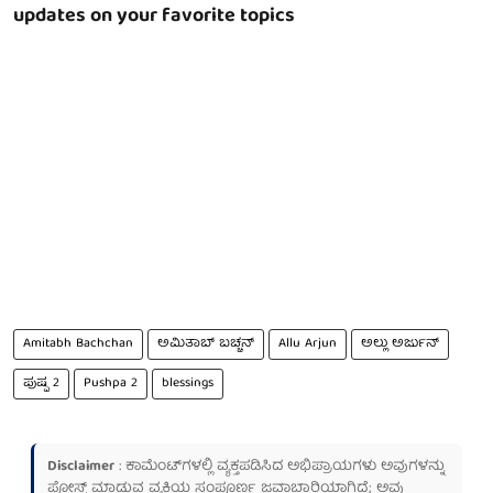
updates on your favorite topics
Amitabh Bachchan
ಅಮಿತಾಬ್ ಬಚ್ಚನ್
Allu Arjun
ಅಲ್ಲು ಅರ್ಜುನ್
ಪುಷ್ಪ 2
Pushpa 2
blessings
Disclaimer
: ಕಾಮೆಂಟ್‌ಗಳಲ್ಲಿ ವ್ಯಕ್ತಪಡಿಸಿದ ಅಭಿಪ್ರಾಯಗಳು ಅವುಗಳನ್ನು
ಪೋಸ್ಟ್ ಮಾಡುವ ವ್ಯಕ್ತಿಯ ಸಂಪೂರ್ಣ ಜವಾಬ್ದಾರಿಯಾಗಿದೆ; ಅವು