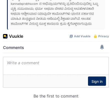
kannadaprabha.com
ನ ಅಭಿಪ್ರಾಯಗಳನ್ನು ಪ್ರತಿಬಿಂಬಿಸುವುದಿಲ್ಲ. ಒಬ್ಬ
ವ್ಯಕ್ತಿ, ಸಮುದಾಯ, ಧರ್ಮ ಅಥವಾ ದೇಶದ ವಿರುದ್ಧ ಅವಹೇಳನಕಾರಿ
ಅಥವಾ ಅಶ್ಲೀಲವಾದ ಯಾವುದೇ ಕಾಮೆಂಟ್‌ಗಳು ಭಾರತ ಸರ್ಕಾರದ
ಮಾಹಿತಿ ತಂತ್ರಜ್ಞಾನ ನೀತಿಯ ಅಡಿಯಲ್ಲಿ ಶಿಕ್ಷಾರ್ಹವಾಗಿವೆ. ಅಂತಹ
ಕಾಮೆಂಟ್‌ಗಳ ವಿರುದ್ಧ ಸೂಕ್ತ ಕಾನೂನು ಕ್ರಮ ಕೈಗೊಳ್ಳಲಾಗುವುದು.