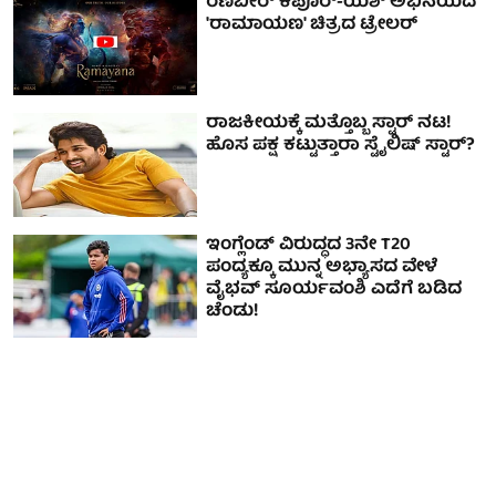
ರಣಬೀರ್ ಕಪೂರ್-ಯಶ್ ಅಭಿನಯದ
'ರಾಮಾಯಣ' ಚಿತ್ರದ ಟ್ರೇಲರ್
ರಾಜಕೀಯಕ್ಕೆ ಮತ್ತೊಬ್ಬ ಸ್ಟಾರ್ ನಟ!
ಹೊಸ ಪಕ್ಷ ಕಟ್ಟುತ್ತಾರಾ ಸ್ಟೈಲಿಷ್ ಸ್ಟಾರ್?
ಇಂಗ್ಲೆಂಡ್ ವಿರುದ್ಧದ 3ನೇ T20
ಪಂದ್ಯಕ್ಕೂ ಮುನ್ನ ಅಭ್ಯಾಸದ ವೇಳೆ
ವೈಭವ್ ಸೂರ್ಯವಂಶಿ ಎದೆಗೆ ಬಡಿದ
ಚೆಂಡು!