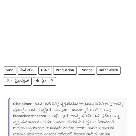
yash
ನಿರ್ಮಾಣ
ಯಶ್
Production
Pushpa
kothalavadi
ಪಿಎ ಪ್ರೊಡಕ್ಷನ್
ಕೊತ್ತಲವಾಡಿ
Disclaimer
: ಕಾಮೆಂಟ್‌ಗಳಲ್ಲಿ ವ್ಯಕ್ತಪಡಿಸಿದ ಅಭಿಪ್ರಾಯಗಳು ಅವುಗಳನ್ನು
ಪೋಸ್ಟ್ ಮಾಡುವ ವ್ಯಕ್ತಿಯ ಸಂಪೂರ್ಣ ಜವಾಬ್ದಾರಿಯಾಗಿದೆ; ಅವು
kannadaprabha.com
ನ ಅಭಿಪ್ರಾಯಗಳನ್ನು ಪ್ರತಿಬಿಂಬಿಸುವುದಿಲ್ಲ. ಒಬ್ಬ
ವ್ಯಕ್ತಿ, ಸಮುದಾಯ, ಧರ್ಮ ಅಥವಾ ದೇಶದ ವಿರುದ್ಧ ಅವಹೇಳನಕಾರಿ
ಅಥವಾ ಅಶ್ಲೀಲವಾದ ಯಾವುದೇ ಕಾಮೆಂಟ್‌ಗಳು ಭಾರತ ಸರ್ಕಾರದ
ಮಾಹಿತಿ ತಂತ್ರಜ್ಞಾನ ನೀತಿಯ ಅಡಿಯಲ್ಲಿ ಶಿಕ್ಷಾರ್ಹವಾಗಿವೆ. ಅಂತಹ