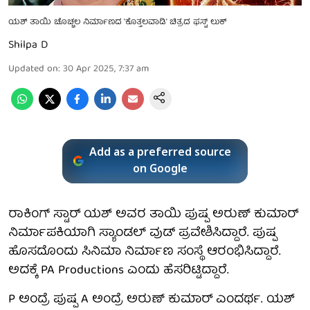
ಯಶ್‌ ತಾಯಿ ಚೊಚ್ಚಲ ನಿರ್ಮಾಣದ 'ಕೊತ್ತಲವಾಡಿ' ಚಿತ್ರದ ಫಸ್ಟ್‌ ಲುಕ್‌
Shilpa D
Updated on
:
30 Apr 2025, 7:37 am
Add as a preferred source
on Google
ರಾಕಿಂಗ್‌ ಸ್ಟಾರ್‌ ಯಶ್‌ ಅವರ ತಾಯಿ ಪುಷ್ಪ ಅರುಣ್ ಕುಮಾರ್
ನಿರ್ಮಾಪಕಿಯಾಗಿ ಸ್ಯಾಂಡಲ್ ವುಡ್ ಪ್ರವೇಶಿಸಿದ್ದಾರೆ. ಪುಷ್ಪ
ಹೊಸದೊಂದು ಸಿನಿಮಾ ನಿರ್ಮಾಣ ಸಂಸ್ಥೆ ಆರಂಭಿಸಿದ್ದಾರೆ.
ಅದಕ್ಕೆ PA Productions ಎಂದು ಹೆಸರಿಟ್ಟಿದ್ದಾರೆ.
P ಅಂದ್ರೆ ಪುಷ್ಪ A ಅಂದ್ರೆ ಅರುಣ್ ಕುಮಾರ್ ಎಂದರ್ಥ. ಯಶ್