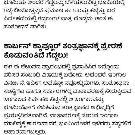
ಭೂಮಿಯ ಅಂದರೆ ಗೆದ್ದಲನ್ನು ಬೆಳೆಯಲುಬಿಟ್ಟ ಭೂಮಿಯಲ್ಲಿ
ಗಡ್ಡೆ-ಬೀಜೋತ್ಪನ್ನದ ಪ್ರಮಾಣ ಶೇ. 51ರಷ್ಟು ಹೆಚ್ಚಿತ್ತು. ಬರ
ನಿರ್ವಹಣೆಯಲ್ಲಿ ಗೆದ್ದಲುಗಳ ಪಾತ್ರ ದೊಡ್ಡದು ಅಂತ ಈ
ಸಂಶೋಧನೆ ಸಾರಿತು.
ಕಾರ್ಬನ್ ಕ್ಯಾಪ್ಚೂರ್ ತಂತ್ರಜ್ಞಾನಕ್ಕೆ ಪ್ರೇರಣೆ
ಕೊಡುವಂತಿದೆ ಗೆದ್ದಲು!
ಈಗ ಈ ಲೇಖನದ ಪ್ರಾರಂಭದಲ್ಲಿ ಪ್ರಸ್ತಾಪಿಸಿದ ಇನ್ನೊಂದು
ಪರಿಸರ ಸಂಬಂಧಿ ವಿಷಯಕ್ಕೆ ಬರೋಣ. ಅದೆಂದರೆ, ಇಂಗಾಲ
ವಿಸರ್ಜನೆ. ಇದೀಗ, ಅವೆಷ್ಟೋ ನವೋದ್ದಿಮೆಗಳು, ಸಂಶೋಧನಾ
ಸಂಸ್ಥೆಗಳು ಹಾಗೂ ಸರ್ಕಾರಗಳೆಲ್ಲ ವಾತಾವರಣಕ್ಕೆ ಸೇರುತ್ತಿರುವ
ಇಂಗಾಲದ ನಿರ್ವಹಣೆ ನಿಟ್ಟಿನಲ್ಲಿ ಆ ಇಂಗಾಲವನ್ನು
ಭೂಮಿಯೊಳಗೆ ಕಳುಹಿಸುವ ತಂತ್ರಜ್ಞಾನದ ಅಭಿವೃದ್ಧಿಗೆ
ಪ್ರಯತ್ನನಿರತವಾಗಿವೆ. ವಾತಾವರಣಕ್ಕೆ ಸೇರುವ ಇಂಗಾಲ
ಮಾಲಿನ್ಯಕ್ಕೆ ಕಾರಣವಾದರೆ, ಭೂಮಿಯೊಳಗೆ ಇಳಿದದ್ದು ಸಸ್ಯಗಳಿಗೆ
ಆಹಾರವಾಗಬಲ್ಲದು.