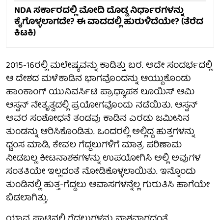
NDA ಸರ್ಕಾರದಲ್ಲಿ ಮೋದಿ ದೊಡ್ಡ ನಿರ್ಧಾರಗಳನ್ನು
ಕೈಗೊಳ್ಳಲಾಗದೇ? ಈ ವಾದದಲ್ಲಿ ಹುರುಳಿದೆಯೇ? (ತೆರೆದ
ಕಿಟಕಿ)
2015-16ರಲ್ಲಿ ಮಲೇಷ್ಯವನ್ನು ಕಾಡಿತ್ತು ಬರ. ಅದೇ ಸಂದರ್ಭದಲ್ಲಿ
ಆ ದೇಶದ ಮಳೆಕಾಡಿನ ಭಾಗವೊಂದನ್ನು ಆಯ್ದುಕೊಂಡು
ಹಾಂಕಾಂಗ್ ಯುನಿವರ್ಸಿಟಿ ಪ್ರಾಧ್ಯಾಪಕ ಲೂಯಿಸ್ ಆಮಿ
ಆಸ್ಟನ್ ನೇತೃತ್ವದಲ್ಲಿ ಪ್ರಯೋಗವೊಂದು ನಡೆಯಿತು. ಆಸ್ಟನ್
ಅವರ ಸಂಶೋಧನೆ ತಂಡವು ಕಾಡಿನ ಎರಡು ಜಮೀನಿನ
ತುಂಡನ್ನು ಆರಿಸಿಕೊಂಡಿತು. ಒಂದರಲ್ಲಿ ಅಲ್ಲಿದ್ದ ಹುತ್ತಗಳನ್ನು
ಧ್ವಂಸ ಮಾಡಿ, ಕೇವಲ ಗೆದ್ದಲುಗಳಿಗೆ ಮಾತ್ರ ಪರಿಣಾಮ
ನೀಡಬಲ್ಲ ಕೀಟನಾಶಕಗಳನ್ನು ಉಪಯೋಗಿಸಿ ಅಲ್ಲಿ ಅವುಗಳ
ಸಂತತಿಯೇ ಇಲ್ಲದಂತೆ ನೋಡಿಕೊಳ್ಳಲಾಯಿತು. ಇನ್ನೊಂದು
ತುಂಡಿನಲ್ಲಿ ಹುತ್ತ-ಗೆದ್ದಲು ಆವಾಸಗಳನ್ನೆಲ್ಲ ಗುರುತಿಸಿ ಹಾಗೆಯೇ
ಬಿಡಲಾಗಿತ್ತು.
ಯಾವ ಪ್ಲಾಟಿನಲ್ಲಿ ಗೆದ್ದಲುಗಳನ್ನು ನಾಶವಾಗದಂತೆ