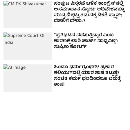
ಸಂಪುಟ ವಿಸ್ತರಣೆ ಬಳಿಕ ಕಾಂಗ್ರೆಸ್‌ನಲ್ಲಿ
ಅಸಮಾಧಾನ ಸ್ಫೋಟ: ಅಧಿವೇಶನಕ್ಕೂ
ಮುನ್ನ ಬಿಕ್ಕಟ್ಟು ಶಮನಕ್ಕೆ ಡಿಕೆಶಿ ಪ್ಲ್ಯಾನ್‌;
ದೆಹಲಿಗೆ ದೌಡು..?
"ಪ್ರತಿಭಟನೆ ನಡೆಸುತ್ತಿದ್ದಾರೆ ಎಂಬ
ಕಾರಣಕ್ಕೆ ಲಾಠಿ ಚಾರ್ಜ್ ಸಾಧ್ಯವಿಲ್ಲ":
ಸುಪ್ರೀಂ ಕೋರ್ಟ್
ಹಿಂದೂ ಧರ್ಮಗ್ರಂಥಗಳ ಪ್ರಕಾರ
ಕಲಿಯುಗದಲ್ಲಿ ಯಾರ ಶಾಪ ತಟ್ಟುತ್ತೆ?
ಸಂಚಿತ ಕರ್ಮ ಫಲದಿಂದಲೂ ಬರುತ್ತೆ
ಶಾಪ!