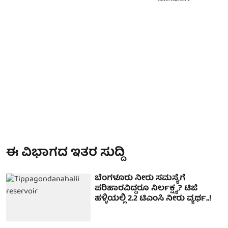
Advertisement
ಈ ವಿಭಾಗದ ಇತರ ಸುದ್ದಿ
ಬೆಂಗಳೂರು ನೀರು ಸಮಸ್ಯೆಗೆ
ಪರಿಹಾರವಿದ್ದರೂ ನಿರ್ಲಕ್ಷ್ಯ? ಟಿಜಿ
ಹಳ್ಳಿಯಲ್ಲಿ 2.2 ಟಿಎಂಸಿ ನೀರು ವ್ಯರ್ಥ..!