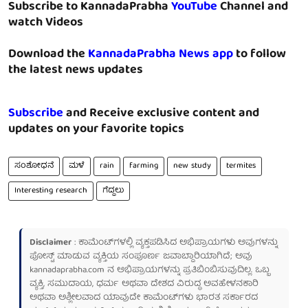
Subscribe to KannadaPrabha
YouTube
Channel and
watch Videos
Download the
KannadaPrabha News app
to follow
the latest news updates
Subscribe
and Receive exclusive content and
updates on your favorite topics
ಸಂಶೋಧನೆ
ಮಳೆ
rain
farming
new study
termites
Interesting research
ಗೆದ್ದಲು
Disclaimer
: ಕಾಮೆಂಟ್‌ಗಳಲ್ಲಿ ವ್ಯಕ್ತಪಡಿಸಿದ ಅಭಿಪ್ರಾಯಗಳು ಅವುಗಳನ್ನು
ಪೋಸ್ಟ್ ಮಾಡುವ ವ್ಯಕ್ತಿಯ ಸಂಪೂರ್ಣ ಜವಾಬ್ದಾರಿಯಾಗಿದೆ; ಅವು
kannadaprabha.com
ನ ಅಭಿಪ್ರಾಯಗಳನ್ನು ಪ್ರತಿಬಿಂಬಿಸುವುದಿಲ್ಲ. ಒಬ್ಬ
ವ್ಯಕ್ತಿ, ಸಮುದಾಯ, ಧರ್ಮ ಅಥವಾ ದೇಶದ ವಿರುದ್ಧ ಅವಹೇಳನಕಾರಿ
ಅಥವಾ ಅಶ್ಲೀಲವಾದ ಯಾವುದೇ ಕಾಮೆಂಟ್‌ಗಳು ಭಾರತ ಸರ್ಕಾರದ