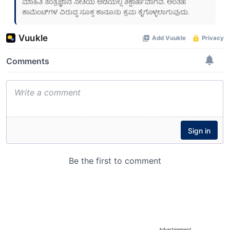
ಮಾಹಿತಿ ತಂತ್ರಜ್ಞಾನ ನೀತಿಯ ಅಡಿಯಲ್ಲಿ ಶಿಕ್ಷಾರ್ಹವಾಗಿವೆ. ಅಂತಹ
ಕಾಮೆಂಟ್‌ಗಳ ವಿರುದ್ಧ ಸೂಕ್ತ ಕಾನೂನು ಕ್ರಮ ಕೈಗೊಳ್ಳಲಾಗುವುದು.