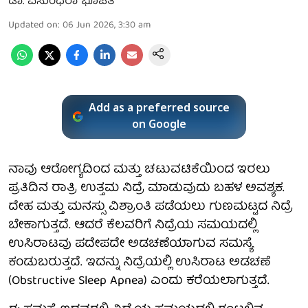
ಡಾ. ವಸುಂಧರಾ ಭೂಪತಿ
Updated on
:
06 Jun 2026, 3:30 am
Add as a preferred source
on Google
ನಾವು ಆರೋಗ್ಯದಿಂದ ಮತ್ತು ಚಟುವಟಿಕೆಯಿಂದ ಇರಲು
ಪ್ರತಿದಿನ ರಾತ್ರಿ ಉತ್ತಮ ನಿದ್ರೆ ಮಾಡುವುದು ಬಹಳ ಅವಶ್ಯಕ.
ದೇಹ ಮತ್ತು ಮನಸ್ಸು ವಿಶ್ರಾಂತಿ ಪಡೆಯಲು ಗುಣಮಟ್ಟದ ನಿದ್ರೆ
ಬೇಕಾಗುತ್ತದೆ. ಆದರೆ ಕೆಲವರಿಗೆ ನಿದ್ರೆಯ ಸಮಯದಲ್ಲಿ
ಉಸಿರಾಟವು ಪದೇಪದೇ ಅಡಚಣೆಯಾಗುವ ಸಮಸ್ಯೆ
ಕಂಡುಬರುತ್ತದೆ. ಇದನ್ನು ನಿದ್ರೆಯಲ್ಲಿ ಉಸಿರಾಟ ಅಡಚಣೆ
(Obstructive Sleep Apnea) ಎಂದು ಕರೆಯಲಾಗುತ್ತದೆ.