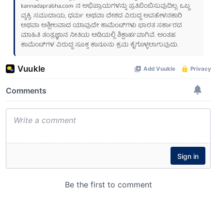
kannadaprabha.com
ನ ಅಭಿಪ್ರಾಯಗಳನ್ನು ಪ್ರತಿಬಿಂಬಿಸುವುದಿಲ್ಲ. ಒಬ್ಬ
ವ್ಯಕ್ತಿ, ಸಮುದಾಯ, ಧರ್ಮ ಅಥವಾ ದೇಶದ ವಿರುದ್ಧ ಅವಹೇಳನಕಾರಿ
ಅಥವಾ ಅಶ್ಲೀಲವಾದ ಯಾವುದೇ ಕಾಮೆಂಟ್‌ಗಳು ಭಾರತ ಸರ್ಕಾರದ
ಮಾಹಿತಿ ತಂತ್ರಜ್ಞಾನ ನೀತಿಯ ಅಡಿಯಲ್ಲಿ ಶಿಕ್ಷಾರ್ಹವಾಗಿವೆ. ಅಂತಹ
ಕಾಮೆಂಟ್‌ಗಳ ವಿರುದ್ಧ ಸೂಕ್ತ ಕಾನೂನು ಕ್ರಮ ಕೈಗೊಳ್ಳಲಾಗುವುದು.