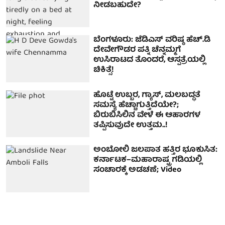
ನೀಡಬಹುದೇ?
ಬೆಂಗಳೂರು: ಜೆಡಿಎಸ್ ವರಿಷ್ಠ ಹೆಚ್.ಡಿ
ದೇವೇಗೌಡರ ಪತ್ನಿ ಚೆನ್ನಮ್ಮಗೆ
ಉಸಿರಾಟದ ತೊಂದರೆ, ಆಸ್ಪತ್ರೆಯಲ್ಲಿ
ಚಿಕಿತ್ಸೆ!
ಹೊಟ್ಟೆ ಉಬ್ಬರ, ಗ್ಯಾಸ್, ಮಲಬದ್ಧತೆ
ಸಮಸ್ಯೆ ಹೆಚ್ಚಾಗುತ್ತಿದೆಯೇ?;
ಬಿರುಬಿಸಿಲಿನ ವೇಳೆ ಈ ಆಹಾರಗಳ
ತಪ್ಪಿಸುವುದೇ ಉತ್ತಮ..!
ಅಂಬೋಲಿ ಜಲಪಾತ ಹತ್ತಿರ ಭೂಕುಸಿತ:
ಕರ್ನಾಟಕ–ಮಹಾರಾಷ್ಟ್ರ ಗಡಿಯಲ್ಲಿ
ಸಂಚಾರಕ್ಕೆ ಅಡಚಣೆ; Video