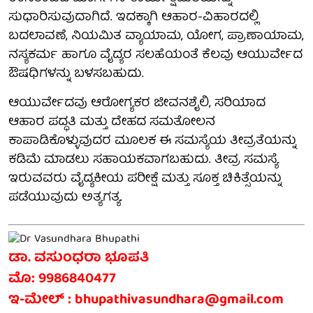
ಸುಧಾರಿಸುವುದಾಗಿದೆ. ಇದಕ್ಕಾಗಿ ಆಹಾರ-ವಿಹಾರದಲ್ಲಿ
ಬದಲಾವಣೆ, ನಿಯಮಿತ ವ್ಯಾಯಾಮ, ಯೋಗ, ಪ್ರಾಣಾಯಾಮ,
ನಸ್ಯಕರ್ಮ ಹಾಗೂ ವೈದ್ಯರ ಸಲಹೆಯಂತೆ ಕೆಲವು ಆಯುರ್ವೇದ
ಔಷಧಿಗಳನ್ನು ಬಳಸಬಹುದು.
ಆಯುರ್ವೇದವು ಆರೋಗ್ಯಕರ ಜೀವನಶೈಲಿ, ಸರಿಯಾದ
ಆಹಾರ ಪದ್ಧತಿ ಮತ್ತು ದೇಹದ ಸಮತೋಲನ
ಕಾಪಾಡಿಕೊಳ್ಳುವುದರ ಮೂಲಕ ಈ ಸಮಸ್ಯೆಯ ತೀವ್ರತೆಯನ್ನು
ಕಡಿಮೆ ಮಾಡಲು ಸಹಾಯಕವಾಗಬಹುದು. ತೀವ್ರ ಸಮಸ್ಯೆ
ಇರುವವರು ವೈದ್ಯಕೀಯ ಪರೀಕ್ಷೆ ಮತ್ತು ಸೂಕ್ತ ಚಿಕಿತ್ಸೆಯನ್ನು
ಪಡೆಯುವುದು ಅತ್ಯಗತ್ಯ.
ಡಾ. ವಸುಂಧರಾ ಭೂಪತಿ
ಮೊ: 9986840477
ಇ-ಮೇಲ್ : bhupathivasundhara@gmail.com