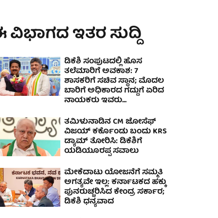
 ವಿಭಾಗದ ಇತರ ಸುದ್ದಿ
ಡಿಕೆಶಿ ಸಂಪುಟದಲ್ಲಿ ಹೊಸ
ತಲೆಮಾರಿಗೆ ಅವಕಾಶ: 7
ಶಾಸಕರಿಗೆ ಸಚಿವ ಸ್ಥಾನ; ಮೊದಲ
ಬಾರಿಗೆ ಅಧಿಕಾರದ ಗದ್ದುಗೆ ಏರಿದ
ನಾಯಕರು ಇವರು...
ತಮಿಳುನಾಡಿನ CM ಜೋಸೆಫ್
ವಿಜಯ್‌ ಕರ್ಕೊಂಡು ಬಂದು KRS
ಡ್ಯಾಮ್ ತೋರಿಸಿ: ಡಿಕೆಶಿಗೆ
ಯಡಿಯೂರಪ್ಪ ಸವಾಲು
ಮೇಕೆದಾಟು ಯೋಜನೆಗೆ ಸಮ್ಮತಿ
ಅಗತ್ಯವೇ ಇಲ್ಲ: ಕರ್ನಾಟಕದ ಹಕ್ಕು
ಪುನರುಚ್ಚರಿಸಿದ ಕೇಂದ್ರ ಸರ್ಕಾರ;
ಡಿಕೆಶಿ ಧನ್ಯವಾದ