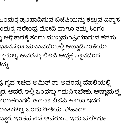
ಿಂದುತ್ವ ಪ್ರತಿಪಾದಿಸುವ ಬಿಜೆಪಿಯನ್ನು ಕಟ್ಟುವ ವಿಶ್ವಾಸ
ಿಂದುತ್ವ, ನರೇಂದ್ರ ಮೋದಿ ಹಾಗೂ ತಮ್ಮ ಸಿಂಗಂ
ನು ಅಧಿಕಾರಕ್ಕೆ ತಂದು ಮುಖ್ಯಮಂತ್ರಿಯಾಗುವ ಕನಸು
ವಿಧಾನಸಭಾ ಚುನಾವಣೆಯಲ್ಲಿ ಅಣ್ಣಾಡಿಎಂಕೆಯು
ಾಮಲೈ ಅವರನ್ನು ಬಿಜೆಪಿ ಅಧ್ಯಕ್ಷ ಸ್ಥಾನದಿಂದ
್ದು.
ರ ಗೃಹ ಸಚಿವ ಅಮಿತ್‌ ಶಾ ಅವರನ್ನು ದೆಹಲಿಯಲ್ಲಿ
ದಾರೆ. ಆದರೆ, ಇಲ್ಲಿ ಒಂದನ್ನು ಗಮನಿಸಬೇಕು. ಅಣ್ಣಾಮಲೈ
ಪಿ ನಾಯಕರಾಗಲಿ ಅಥವಾ ಬಿಜೆಪಿ ಹಾಗೂ ಇದರ
ಾತಾಡಿಲ್ಲ. ಒಂದು ರೀತಿಯ ಸೌಹಾರ್ದ
್ದಾರೆ. ಇಂತಹ ನಡೆ ಅಪರೂಪ. ಇದು ಚರ್ಚೆಗೂ