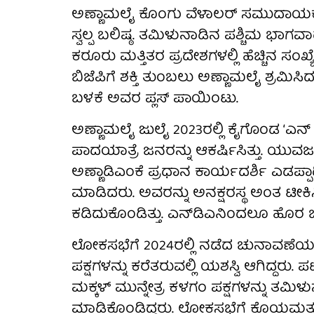
ಅಣ್ಣಾಮಲೈ ಕೊಂಗು ವೆಳಾಲರ್‌ ಸಮುದಾಯಕ್
ಸ್ವಲ್ಪ ಬಲಿಷ್ಠ. ತಮಿಳುನಾಡಿನ ಪಶ್ಚಿಮ ಭಾ
ಕರೂರು ಮತ್ತಿತರ ಪ್ರದೇಶಗಳಲ್ಲಿ ಹೆಚ್ಚಿನ ಸಂ
ಬಿಜೆಪಿಗೆ ಶಕ್ತಿ ತುಂಬಲು ಅಣ್ಣಾಮಲೈ ಶ್ರ
ಬಳಕೆ ಅವರ ಪ್ಲಸ್‌ ಪಾಯಿಂಟು.
ಅಣ್ಣಾಮಲೈ ಜುಲೈ 2023ರಲ್ಲಿ ಕೈಗೊಂಡ ‘ಎನ್‌ ಮಣ
ಪಾದಯಾತ್ರೆ ಜನರನ್ನು ಆಕರ್ಷಿಸಿತ್ತು. ಯುವ
ಅಣ್ಣಾಡಿಎಂಕೆ ಪ್ರಧಾನ ಕಾರ್ಯದರ್ಶಿ ಎಡಪ್ಪಾ
ಮಾಡಿದರು. ಅವರನ್ನು ಅನಕ್ಷರಸ್ಥ ಅಂತ ಟೀಕಿಸ
ಕಡಿದುಕೊಂಡಿತ್ತು. ಎನ್‌ಡಿಎನಿಂದಲೂ ಹೊರ ಬಂ
ಲೋಕಸಭೆಗೆ 2024ರಲ್ಲಿ ನಡೆದ ಚುನಾವಣೆಯಲ್ಲ
ಪಕ್ಷಗಳನ್ನು ಕರೆತರುವಲ್ಲಿ ಯಶಸ್ವಿ ಆಗಿದ್ದರು. ಪಟ
ಮಕ್ಕಳ್‌ ಮುನ್ನೇತ್ರ ಕಳಗಂ ಪಕ್ಷಗಳನ್ನು ತಮಿಳ
ಮಾಡಿಕೊಂಡಿದ್ದರು. ಲೋಕಸಭೆಗೆ ಕೊಯಮತ್ತೂರ