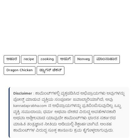
ಆಹಾರ
recipe
cooking
ಅಡುಗೆ
Nonveg
ಮಾಂಸಾಹಾರ
Dragon Chicken
ಡ್ರ್ಯಾಗನ್ ಚಿಕನ್
Disclaimer
: ಕಾಮೆಂಟ್‌ಗಳಲ್ಲಿ ವ್ಯಕ್ತಪಡಿಸಿದ ಅಭಿಪ್ರಾಯಗಳು ಅವುಗಳನ್ನು
ಪೋಸ್ಟ್ ಮಾಡುವ ವ್ಯಕ್ತಿಯ ಸಂಪೂರ್ಣ ಜವಾಬ್ದಾರಿಯಾಗಿದೆ; ಅವು
kannadaprabha.com
ನ ಅಭಿಪ್ರಾಯಗಳನ್ನು ಪ್ರತಿಬಿಂಬಿಸುವುದಿಲ್ಲ. ಒಬ್ಬ
ವ್ಯಕ್ತಿ, ಸಮುದಾಯ, ಧರ್ಮ ಅಥವಾ ದೇಶದ ವಿರುದ್ಧ ಅವಹೇಳನಕಾರಿ
ಅಥವಾ ಅಶ್ಲೀಲವಾದ ಯಾವುದೇ ಕಾಮೆಂಟ್‌ಗಳು ಭಾರತ ಸರ್ಕಾರದ
ಮಾಹಿತಿ ತಂತ್ರಜ್ಞಾನ ನೀತಿಯ ಅಡಿಯಲ್ಲಿ ಶಿಕ್ಷಾರ್ಹವಾಗಿವೆ. ಅಂತಹ
ಕಾಮೆಂಟ್‌ಗಳ ವಿರುದ್ಧ ಸೂಕ್ತ ಕಾನೂನು ಕ್ರಮ ಕೈಗೊಳ್ಳಲಾಗುವುದು.