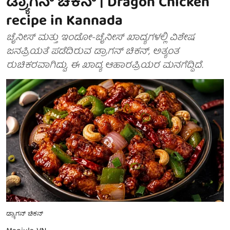
ಡ್ರ್ಯಾಗನ್ ಚಿಕನ್ | Dragon Chicken
recipe in Kannada
ಚೈನೀಸ್ ಮತ್ತು ಇಂಡೋ-ಚೈನೀಸ್ ಖಾದ್ಯಗಳಲ್ಲಿ ವಿಶೇಷ
ಜನಪ್ರಿಯತೆ ಪಡೆದಿರುವ ಡ್ರಾಗನ್ ಚಿಕನ್, ಅತ್ಯಂತ
ರುಚಿಕರವಾಗಿದ್ದು, ಈ ಖಾದ್ಯ ಆಹಾರಪ್ರಿಯರ ಮನಗೆದ್ದಿದೆ.
ಡ್ರ್ಯಾಗನ್ ಚಿಕನ್