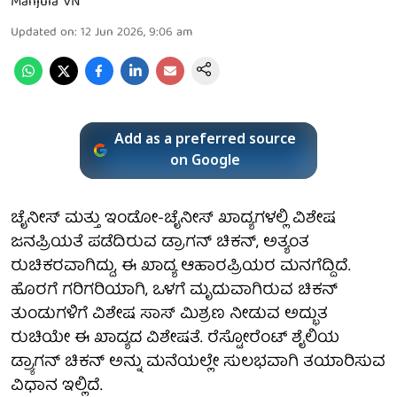
Manjula VN
Updated on
:
12 Jun 2026, 9:06 am
Add as a preferred source
on Google
ಚೈನೀಸ್ ಮತ್ತು ಇಂಡೋ-ಚೈನೀಸ್ ಖಾದ್ಯಗಳಲ್ಲಿ ವಿಶೇಷ
ಜನಪ್ರಿಯತೆ ಪಡೆದಿರುವ ಡ್ರಾಗನ್ ಚಿಕನ್, ಅತ್ಯಂತ
ರುಚಿಕರವಾಗಿದ್ದು, ಈ ಖಾದ್ಯ ಆಹಾರಪ್ರಿಯರ ಮನಗೆದ್ದಿದೆ.
ಹೊರಗೆ ಗರಿಗರಿಯಾಗಿ, ಒಳಗೆ ಮೃದುವಾಗಿರುವ ಚಿಕನ್
ತುಂಡುಗಳಿಗೆ ವಿಶೇಷ ಸಾಸ್‌ ಮಿಶ್ರಣ ನೀಡುವ ಅದ್ಭುತ
ರುಚಿಯೇ ಈ ಖಾದ್ಯದ ವಿಶೇಷತೆ. ರೆಸ್ಟೋರೆಂಟ್‌ ಶೈಲಿಯ
ಡ್ರ್ಯಾಗನ್ ಚಿಕನ್ ಅನ್ನು ಮನೆಯಲ್ಲೇ ಸುಲಭವಾಗಿ ತಯಾರಿಸುವ
ವಿಧಾನ ಇಲ್ಲಿದೆ.