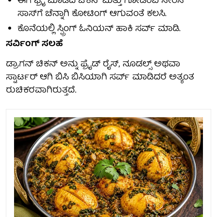
ಈಗ ಫ್ರೈ ಮಾಡಿದ ಚಿಕನ್ ಮತ್ತು ಗೋಡಂಬಿ ಸೇರಿಸಿ
ಸಾಸ್‌ಗೆ ಚೆನ್ನಾಗಿ ಕೋಟಿಂಗ್ ಆಗುವಂತೆ ಕಲಸಿ.
ಕೊನೆಯಲ್ಲಿ ಸ್ಪ್ರಿಂಗ್ ಓನಿಯನ್ ಹಾಕಿ ಸರ್ವ್ ಮಾಡಿ.
ಸರ್ವಿಂಗ್ ಸಲಹೆ
ಡ್ರಾಗನ್ ಚಿಕನ್ ಅನ್ನು ಫ್ರೈಡ್ ರೈಸ್, ನೂಡಲ್ಸ್ ಅಥವಾ
ಸ್ಟಾರ್ಟರ್ ಆಗಿ ಬಿಸಿ ಬಿಸಿಯಾಗಿ ಸರ್ವ್ ಮಾಡಿದರೆ ಅತ್ಯಂತ
ರುಚಿಕರವಾಗಿರುತ್ತದೆ.