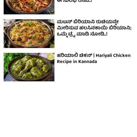
ಈ ಸುಲಭ ರೆಸಿಪಿ..!
ಮಟನ್ ಬಿರಿಯಾನಿ ರುಚಿಯನ್ನೇ
ಮೀರಿಸುವ ಹಲಸಿನಕಾಯಿ ಬಿರಿಯಾನಿ;
ಒಮ್ಮೆ ಟ್ರೈ ಮಾಡಿ ನೋಡಿ..!
ಹರಿಯಾಲಿ ಚಿಕನ್ | Hariyali Chicken
Recipe in Kannada