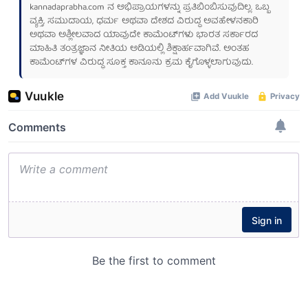
kannadaprabha.com
ನ ಅಭಿಪ್ರಾಯಗಳನ್ನು ಪ್ರತಿಬಿಂಬಿಸುವುದಿಲ್ಲ. ಒಬ್ಬ
ವ್ಯಕ್ತಿ, ಸಮುದಾಯ, ಧರ್ಮ ಅಥವಾ ದೇಶದ ವಿರುದ್ಧ ಅವಹೇಳನಕಾರಿ
ಅಥವಾ ಅಶ್ಲೀಲವಾದ ಯಾವುದೇ ಕಾಮೆಂಟ್‌ಗಳು ಭಾರತ ಸರ್ಕಾರದ
ಮಾಹಿತಿ ತಂತ್ರಜ್ಞಾನ ನೀತಿಯ ಅಡಿಯಲ್ಲಿ ಶಿಕ್ಷಾರ್ಹವಾಗಿವೆ. ಅಂತಹ
ಕಾಮೆಂಟ್‌ಗಳ ವಿರುದ್ಧ ಸೂಕ್ತ ಕಾನೂನು ಕ್ರಮ ಕೈಗೊಳ್ಳಲಾಗುವುದು.