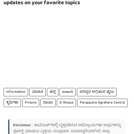
updates on your favorite topics
information
ಮಾಹಿತಿ
ಹಲ್ಲೆ
assault
ಪರಪ್ಪನ ಅಗ್ರಹಾರ ಜೈಲು
ಕೈದಿಗಳು
Prisons
ರೂಪಾ
D Roopa
Parappana Agrahara Central
Disclaimer
: ಕಾಮೆಂಟ್‌ಗಳಲ್ಲಿ ವ್ಯಕ್ತಪಡಿಸಿದ ಅಭಿಪ್ರಾಯಗಳು ಅವುಗಳನ್ನು
ಪೋಸ್ಟ್ ಮಾಡುವ ವ್ಯಕ್ತಿಯ ಸಂಪೂರ್ಣ ಜವಾಬ್ದಾರಿಯಾಗಿದೆ; ಅವು