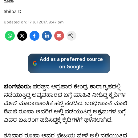
ರೂಪಾ
Shilpa D
Updated on
:
17 Jul 2017, 9:47 pm
Add as a preferred source
on Google
ಬೆಂಗಳೂರು:
ಪರಪ್ಪನ ಅಗ್ರಹಾರ ಕೇಂದ್ರ ಕಾರಾಗೃಹದಲ್ಲಿ
ನಡೆಯುತ್ತಿದ್ದ ಅವ್ಯವಹಾರದ ಬಗ್ಗೆ ಮಾಹಿತಿ ನೀಡಿದ್ದ ಕೈದಿಗಳ
ಮೇಲೆ ಮಾರಾಣಾಂತಿಕ ಹಲ್ಲೆ ನಡೆದಿದೆ. ಬಂಧೀಖಾನೆ ಮಾಜಿ
ಡಿಐಜಿ ರೂಪಾ ಅವರಿಗೆ ಅಲ್ಲಿ ನಡೆಯುತ್ತಿದ್ದ ಅಕ್ರಮಗಳ ಬಗ್ಗೆ
ವಿವರ ಬಹಿರಂಗ ಪಡಿಸಿದ್ದಕ್ಕೆ ಕೈದಿಗಳಿಗೆ ಥಳಿಸಲಾಗಿದೆ.
ಶನಿವಾರ ರೂಪಾ ಅವರ ಭೇಟಿಯ ವೇಳೆ ಅಲ್ಲಿ ನಡೆಯುತ್ತಿದ್ದ