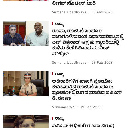
ಲೀಗಲ್ ನೊಟೀಸ್ ಜಾರಿ
Sumana Upadhyaya
23 Feb 2023
ರಾಜ್ಯ
ರೂಪಾ, ರೋಹಿಣಿ ಸಿಂಧೂರಿ
ವಜಾಗೊಳಿಸುವಂತೆ ವಿಧಾನಪರಿಷತ್ತಿನಲ್ಲಿ
ಎಚ್ ವಿಶ್ವನಾಥ್ ಆಗ್ರಹ; ಗ್ಯಾಲರಿಯಲ್ಲಿ
ಕುಳಿತು ಕೇಳಿಸಿಕೊಂಡ ಮುನೀಶ್
ಮೌದ್ಗಿಲ್
Sumana Upadhyaya
23 Feb 2023
ರಾಜ್ಯ
ಅಧಿಕಾರಿಗಳಿಗೆ ಖಾಸಗಿ ಫೋಟೋ
ಕಳುಹಿಸುತ್ತಿದ್ದ ರೋಹಿಣಿ ಸಿಂಧೂರಿ:
ಫೋಟೋ ಬಿಡುಗಡೆ ಮಾಡಿದ ಐಪಿಎಸ್
ಡಿ. ರೂಪಾ
Vishwanath S
19 Feb 2023
ರಾಜ್ಯ
ಐಪಿಎಸ್ ಅಧಿಕಾರಿ ರೂಪಾ ವಿರುದ್ಧ