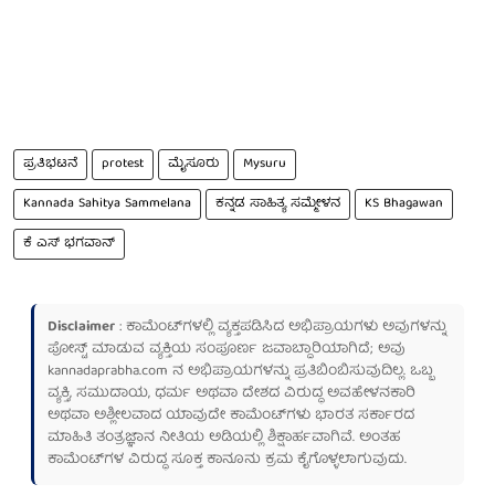
ಪ್ರತಿಭಟನೆ
protest
ಮೈಸೂರು
Mysuru
Kannada Sahitya Sammelana
ಕನ್ನಡ ಸಾಹಿತ್ಯ ಸಮ್ಮೇಳನ
KS Bhagawan
ಕೆ ಎಸ್ ಭಗವಾನ್
Disclaimer
: ಕಾಮೆಂಟ್‌ಗಳಲ್ಲಿ ವ್ಯಕ್ತಪಡಿಸಿದ ಅಭಿಪ್ರಾಯಗಳು ಅವುಗಳನ್ನು
ಪೋಸ್ಟ್ ಮಾಡುವ ವ್ಯಕ್ತಿಯ ಸಂಪೂರ್ಣ ಜವಾಬ್ದಾರಿಯಾಗಿದೆ; ಅವು
kannadaprabha.com
ನ ಅಭಿಪ್ರಾಯಗಳನ್ನು ಪ್ರತಿಬಿಂಬಿಸುವುದಿಲ್ಲ. ಒಬ್ಬ
ವ್ಯಕ್ತಿ, ಸಮುದಾಯ, ಧರ್ಮ ಅಥವಾ ದೇಶದ ವಿರುದ್ಧ ಅವಹೇಳನಕಾರಿ
ಅಥವಾ ಅಶ್ಲೀಲವಾದ ಯಾವುದೇ ಕಾಮೆಂಟ್‌ಗಳು ಭಾರತ ಸರ್ಕಾರದ
ಮಾಹಿತಿ ತಂತ್ರಜ್ಞಾನ ನೀತಿಯ ಅಡಿಯಲ್ಲಿ ಶಿಕ್ಷಾರ್ಹವಾಗಿವೆ. ಅಂತಹ
ಕಾಮೆಂಟ್‌ಗಳ ವಿರುದ್ಧ ಸೂಕ್ತ ಕಾನೂನು ಕ್ರಮ ಕೈಗೊಳ್ಳಲಾಗುವುದು.