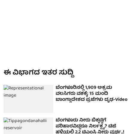
ಈ ವಿಭಾಗದ ಇತರ ಸುದ್ದಿ
ಬೆಂಗಳೂರಿನಲ್ಲಿ 1,909 ಅಕ್ರಮ
ವಲಸಿಗರು ವಶಕ್ಕೆ; 15 ಮಂದಿ
ಬಾಂಗ್ಲಾದೇಶದ ಪ್ರಜೆಗಳು ದೃಢ-Video
ಬೆಂಗಳೂರು ನೀರು ಬಿಕ್ಕಟ್ಟಿಗೆ
ಪರಿಹಾರವಿದ್ದರೂ ನಿರ್ಲಕ್ಷ್ಯ? ಟಿಜಿ
ಹಳ್ಳಿಯಲ್ಲಿ 2.2 ಟಿಎಂಸಿ ನೀರು ವ್ಯರ್ಥ..!