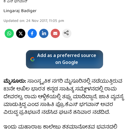
ಕೆ ಎಸ್ ಭಗವಾನ್
Lingaraj Badiger
Updated on
:
24 Nov 2017, 11:05 pm
Add as a preferred source
on Google
ಮೈಸೂರು:
ಸಾಂಸ್ಕೃತಿಕ ನಗರಿ ಮೈಸೂರಿನಲ್ಲಿ ನಡೆಯುತ್ತಿರುವ
83ನೇ ಅಖಿಲ ಭಾರತ ಕನ್ನಡ ಸಾಹಿತ್ಯ ಸಮ್ಮೇಳನದಲ್ಲಿ ರಾಮ
ದೇವರಲ್ಲ, ರಾಮ ಆಳ್ವಿಕೆಯಲ್ಲಿ ತಪ್ಪು ಮಾಡಿದ್ದಾನೆ, ಜಾತಿ ವ್ಯವಸ್ಥೆ
ಮಾಡುತ್ತಿದ್ದ ಎಂದ ಸಾಹಿತಿ ಪ್ರೊ.ಕೆಎಸ್ ಭಗವಾನ್ ಅವರ
ವಿರುದ್ಧ ಪ್ರತಿಭಟನೆ ನಡೆಸಿದ ಘಟನೆ ಶನಿವಾರ ನಡೆದಿದೆ.
ಇಂದು ಮಹಾರಾಜ ಕಾಲೇಜು ಶತಮಾನೋತ್ಸವ ಭವನದಲ್ಲಿ