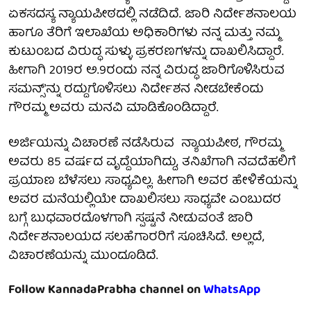
ಏಕಸದಸ್ಯ ನ್ಯಾಯಪೀಠದಲ್ಲಿ ನಡೆದಿದೆ. ಜಾರಿ ನಿರ್ದೇಶನಾಲಯ
ಹಾಗೂ ತೆರಿಗೆ ಇಲಾಖೆಯ ಅಧಿಕಾರಿಗಳು ನನ್ನ ಮತ್ತು ನಮ್ಮ
ಕುಟುಂಬದ ವಿರುದ್ಧ ಸುಳ್ಳು ಪ್ರಕರಣಗಳನ್ನು ದಾಖಲಿಸಿದ್ದಾರೆ.
ಹೀಗಾಗಿ 2019ರ ಅ.9ರಂದು ನನ್ನ ವಿರುದ್ಧ ಜಾರಿಗೊಳಿಸಿರುವ
ಸಮನ್ಸ್'ನ್ನು ರದ್ದುಗೊಳಿಸಲು ನಿರ್ದೇಶನ ನೀಡಬೇಕೆಂದು
ಗೌರಮ್ಮ ಅವರು ಮನವಿ ಮಾಡಿಕೊಂಡಿದ್ದಾರೆ.
ಅರ್ಜಿಯನ್ನು ವಿಚಾರಣೆ ನಡೆಸಿರುವ ನ್ಯಾಯಪೀಠ, ಗೌರಮ್ಮ
ಅವರು 85 ವರ್ಷದ ವೃದ್ದೆಯಾಗಿದ್ದು, ತನಿಖೆಗಾಗಿ ನವದೆಹಲಿಗೆ
ಪ್ರಯಾಣ ಬೆಳೆಸಲು ಸಾಧ್ಯವಿಲ್ಲ. ಹೀಗಾಗಿ ಅವರ ಹೇಳಿಕೆಯನ್ನು
ಅವರ ಮನೆಯಲ್ಲಿಯೇ ದಾಖಲಿಸಲು ಸಾಧ್ಯವೇ ಎಂಬುದರ
ಬಗ್ಗೆ ಬುಧವಾರದೊಳಗಾಗಿ ಸ್ಪಷ್ಟನೆ ನೀಡುವಂತೆ ಜಾರಿ
ನಿರ್ದೇಶನಾಲಯದ ಸಲಹೆಗಾರರಿಗೆ ಸೂಚಿಸಿದೆ. ಅಲ್ಲದೆ,
ವಿಚಾರಣೆಯನ್ನು ಮುಂದೂಡಿದೆ.
Follow KannadaPrabha channel on
WhatsApp