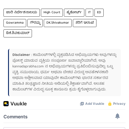
ಜಾರಿ ನಿರ್ದೇಶನಾಲಯ
High Court
ಹೈಕೋರ್ಟ್
IT
ED
Gowramma
ಗೌರಮ್ಮ
DK.Shivakumar
ತೆರಿಗೆ ಇಲಾಖೆ
ಡಿಕೆ.ಶಿವಕುಮಾರ್
Disclaimer
: ಕಾಮೆಂಟ್‌ಗಳಲ್ಲಿ ವ್ಯಕ್ತಪಡಿಸಿದ ಅಭಿಪ್ರಾಯಗಳು ಅವುಗಳನ್ನು
ಪೋಸ್ಟ್ ಮಾಡುವ ವ್ಯಕ್ತಿಯ ಸಂಪೂರ್ಣ ಜವಾಬ್ದಾರಿಯಾಗಿದೆ; ಅವು
kannadaprabha.com
ನ ಅಭಿಪ್ರಾಯಗಳನ್ನು ಪ್ರತಿಬಿಂಬಿಸುವುದಿಲ್ಲ. ಒಬ್ಬ
ವ್ಯಕ್ತಿ, ಸಮುದಾಯ, ಧರ್ಮ ಅಥವಾ ದೇಶದ ವಿರುದ್ಧ ಅವಹೇಳನಕಾರಿ
ಅಥವಾ ಅಶ್ಲೀಲವಾದ ಯಾವುದೇ ಕಾಮೆಂಟ್‌ಗಳು ಭಾರತ ಸರ್ಕಾರದ
ಮಾಹಿತಿ ತಂತ್ರಜ್ಞಾನ ನೀತಿಯ ಅಡಿಯಲ್ಲಿ ಶಿಕ್ಷಾರ್ಹವಾಗಿವೆ. ಅಂತಹ
ಕಾಮೆಂಟ್‌ಗಳ ವಿರುದ್ಧ ಸೂಕ್ತ ಕಾನೂನು ಕ್ರಮ ಕೈಗೊಳ್ಳಲಾಗುವುದು.