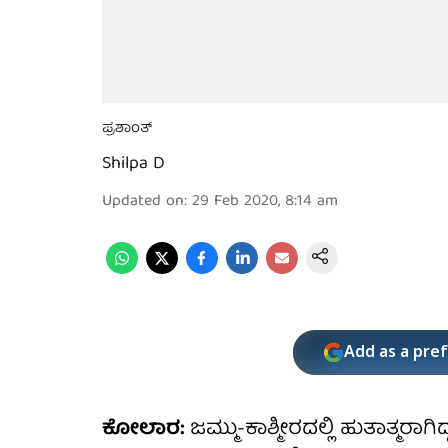
ಪ್ರಶಾಂತ್
Shilpa D
Updated on
:
29 Feb 2020, 8:14 am
Add as a pre
ಕೋಲಾರ:
ಜಮ್ಮು-ಕಾಶ್ಮೀರದಲ್ಲಿ ಹುತಾತ್