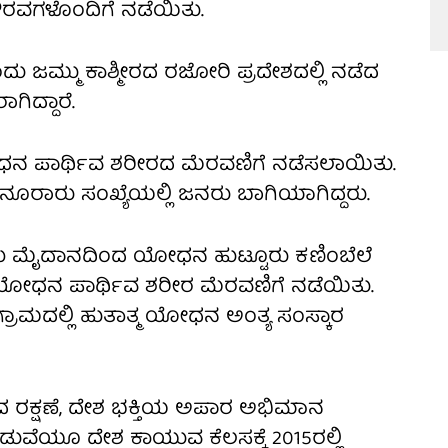
 ಗೌರವಗಳೊಂದಿಗೆ ನಡೆಯಿತು.
ು ಜಮ್ಮು ಕಾಶ್ಮೀರದ ರಜೋರಿ ಪ್ರದೇಶದಲ್ಲಿ ನಡೆದ
ಿದ್ದಾರೆ.
ಧನ ಪಾರ್ಥಿವ ಶರೀರದ ಮೆರವಣಿಗೆ ನಡೆಸಲಾಯಿತು.
ೆ ನೂರಾರು ಸಂಖ್ಯೆಯಲ್ಲಿ ಜನರು ಬಾಗಿಯಾಗಿದ್ದರು.
ು ಮೈದಾನದಿಂದ ಯೋಧನ ಹುಟ್ಟೂರು ಕಣಿಂಬೆಲೆ
ಮ ಯೋಧನ ಪಾರ್ಥಿವ ಶರೀರ ‌ಮೆರವಣಿಗೆ ನಡೆಯಿತು.
ರಾಮದಲ್ಲಿ ಹುತಾತ್ಮ ಯೋಧನ ಅಂತ್ಯ ಸಂಸ್ಕಾರ
 ರಕ್ಷಣೆ, ದೇಶ ಭಕ್ತಿಯ ಅಪಾರ ಅಭಿಮಾನ
ುವೆಯೂ ದೇಶ ಕಾಯುವ ಕೆಲಸಕ್ಕೆ 2015ರಲ್ಲಿ