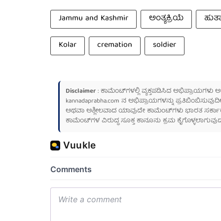
Jammu and Kashmir
ಅಂತ್ಯಕ್ರಿಯೆ
ಹುತಾ
Kolar
cremation
soldier
Disclaimer
: ಕಾಮೆಂಟ್‌ಗಳಲ್ಲಿ ವ್ಯಕ್ತಪಡಿಸಿದ ಅಭಿಪ್ರಾಯಗಳು
kannadaprabha.com
ನ ಅಭಿಪ್ರಾಯಗಳನ್ನು ಪ್ರತಿಬಿಂಬಿಸುವುದಿ
ಅಥವಾ ಅಶ್ಲೀಲವಾದ ಯಾವುದೇ ಕಾಮೆಂಟ್‌ಗಳು ಭಾರತ ಸರ್ಕಾರದ ಮ
ಕಾಮೆಂಟ್‌ಗಳ ವಿರುದ್ಧ ಸೂಕ್ತ ಕಾನೂನು ಕ್ರಮ ಕೈಗೊಳ್ಳಲಾಗುವುದ