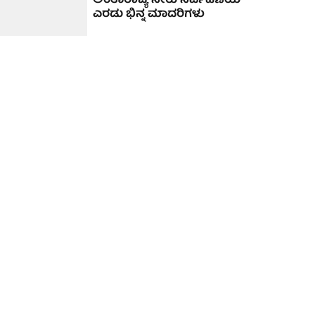
ಅಂತಾರಾಜ್ಯ ನೀರು ನಿರ್ವಹಣೆಯ
ಎರಡು ಭಿನ್ನ ಮಾದರಿಗಳು