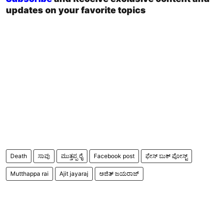
updates on your favorite topics
Death
ಸಾವು
ಮುತ್ತಪ್ಪ ರೈ
Facebook post
ಫೇಸ್ ಬುಕ್ ಪೋಸ್ಟ್
Mutthappa rai
Ajit jayaraj
ಅಜಿತ್ ಜಯರಾಜ್