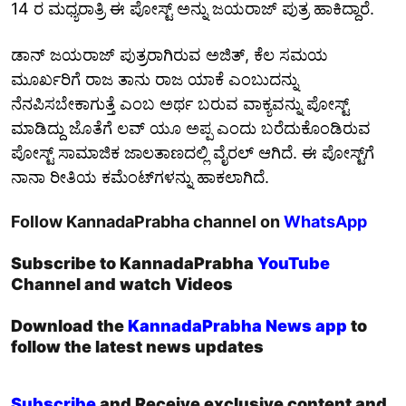
14 ರ ಮಧ್ಯರಾತ್ರಿ ಈ ಪೋಸ್ಟ್ ಅನ್ನು ಜಯರಾಜ್ ಪುತ್ರ ಹಾಕಿದ್ದಾರೆ.
ಡಾನ್ ಜಯರಾಜ್ ಪುತ್ರರಾಗಿರುವ ಅಜಿತ್, ಕೆಲ ಸಮಯ
ಮೂರ್ಖರಿಗೆ ರಾಜ ತಾನು ರಾಜ ಯಾಕೆ ಎಂಬುದನ್ನು
ನೆನಪಿಸಬೇಕಾಗುತ್ತೆ ಎಂಬ ಅರ್ಥ ಬರುವ ವಾಕ್ಯವನ್ನು ಪೋಸ್ಟ್
ಮಾಡಿದ್ದು ಜೊತೆಗೆ ಲವ್ ಯೂ ಅಪ್ಪ ಎಂದು ಬರೆದುಕೊಂಡಿರುವ
ಪೋಸ್ಟ್ ಸಾಮಾಜಿಕ ಜಾಲತಾಣದಲ್ಲಿ ವೈರಲ್ ಆಗಿದೆ. ಈ ಪೋಸ್ಟ್‌ಗೆ
ನಾನಾ ರೀತಿಯ ಕಮೆಂಟ್‌‌ಗಳನ್ನು ಹಾಕಲಾಗಿದೆ.
Follow KannadaPrabha channel on
WhatsApp
Subscribe to KannadaPrabha
YouTube
Channel and watch Videos
Download the
KannadaPrabha News app
to
follow the latest news updates
Subscribe
and Receive exclusive content and