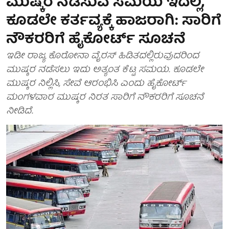
ಮುಷ್ಕರ ನಡೆಸುವ ಸಮಯ ಇದಲ್ಲ,
ಕೂಡಲೇ ಕರ್ತವ್ಯಕ್ಕೆ ಹಾಜರಾಗಿ: ಸಾರಿಗೆ
ನೌಕರರಿಗೆ ಹೈಕೋರ್ಟ್ ಸೂಚನೆ
ಇಡೀ ರಾಜ್ಯ ಕೊರೋನಾ ವೈರಸ್ ಹಿಡಿತದಲ್ಲಿರುವುದರಿಂದ
ಮುಷ್ಕರ ನಡೆಸಲು ಇದು ಅತ್ಯಂತ ಕೆಟ್ಟ ಸಮಯ. ಕೂಡಲೇ
ಮುಷ್ಕರ ನಿಲ್ಲಿಸಿ, ಸೇವೆ ಆರಂಭಿಸಿ ಎಂದು ಹೈಕೋರ್ಟ್
ಮಂಗಳವಾರ ಮುಷ್ಕರ ನಿರತ ಸಾರಿಗೆ ನೌಕರರಿಗೆ ಸೂಚನೆ
ನೀಡಿದೆ.