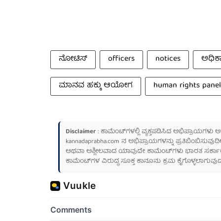
ನೋಟಿಸ್
officers
notices
ಅಧಿಕ
ಮಾನವ ಹಕ್ಕು ಆಯೋಗ
human rights panel
Disclaimer
: ಕಾಮೆಂಟ್‌ಗಳಲ್ಲಿ ವ್ಯಕ್ತಪಡಿಸಿದ ಅಭಿಪ್ರಾಯಗಳು
kannadaprabha.com
ನ ಅಭಿಪ್ರಾಯಗಳನ್ನು ಪ್ರತಿಬಿಂಬಿಸುವುದಿ
ಅಥವಾ ಅಶ್ಲೀಲವಾದ ಯಾವುದೇ ಕಾಮೆಂಟ್‌ಗಳು ಭಾರತ ಸರ್ಕಾರದ ಮ
ಕಾಮೆಂಟ್‌ಗಳ ವಿರುದ್ಧ ಸೂಕ್ತ ಕಾನೂನು ಕ್ರಮ ಕೈಗೊಳ್ಳಲಾಗುವುದ