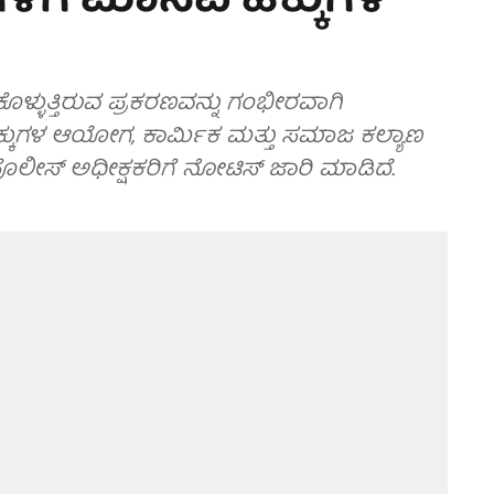
ಗಳಿಗೆ ಮಾನವ ಹಕ್ಕುಗಳ
ಕೊಳ್ಳುತ್ತಿರುವ ಪ್ರಕರಣವನ್ನು ಗಂಭೀರವಾಗಿ
್ಕುಗಳ ಆಯೋಗ, ಕಾರ್ಮಿಕ ಮತ್ತು ಸಮಾಜ ಕಲ್ಯಾಣ
ೀಸ್ ಅಧೀಕ್ಷಕರಿಗೆ ನೋಟಿಸ್ ಜಾರಿ ಮಾಡಿದೆ.