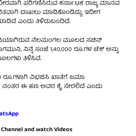
ಗಂಭೀರವಾಗಿ ಪರಿಗಣಿಸಿರುವ ಕರ್ನಾಟಕ ರಾಜ್ಯ ಮಾನವ
ರಿತವಾಗಿ ದಾಖಲು ಮಾಡಿಕೊಂಡಿದ್ದು, ಇದೀಗ
ಡಿದೆ ಎಂದು ತಿಳಿದುಬಂದಿದೆ.
ಆರೋಪಿಯಾಗಿರುವ ನೆಲಮಂಗಲ ಮೂಲದ ಸಚಿನ್
ನಾಗಮುನಿ, ನಿನ್ನೆ ಸಂಜೆ 1,40,000 ರೂ.ಗಳ ಚೆಕ್ ಅನ್ನು
ೂಲಗಳು ತಿಳಿಸಿವೆ.
0 ರೂ.ಗಳಾಗಿ ವಿಭಜಿಸಿ ಖಾತೆಗೆ ಜಮಾ
ಂಬಿದ ನಂತರ ಈ ಹಣ ಅವರ ಕೈ ಸೇರಲಿದೆ ಎಂದು
atsApp
Channel and watch Videos