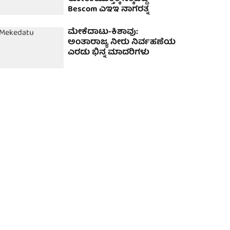
Bescom ಎಇಇ ನಾಗರತ್ನ
ಮೇಕೆದಾಟು-ಕಿಶಾವು:
ಅಂತಾರಾಜ್ಯ ನೀರು ನಿರ್ವಹಣೆಯ
ಎರಡು ಭಿನ್ನ ಮಾದರಿಗಳು