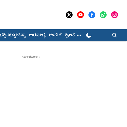
ಭಕ್ತಿ-ಜ್ಯೋತಿಷ್ಯ
ಆರೋಗ್ಯ
ಅಡುಗೆ
ಕ್ರೀಡೆ
Advertisement