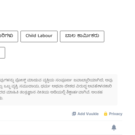
ಾರಿಗಳು
Child Labour
ಬಾಲ ಕಾರ್ಮಿಕರು
 ಅವುಗಳನ್ನು ಪೋಸ್ಟ್ ಮಾಡುವ ವ್ಯಕ್ತಿಯ ಸಂಪೂರ್ಣ ಜವಾಬ್ದಾರಿಯಾಗಿದೆ; ಅವು
ಲ್ಲ. ಒಬ್ಬ ವ್ಯಕ್ತಿ, ಸಮುದಾಯ, ಧರ್ಮ ಅಥವಾ ದೇಶದ ವಿರುದ್ಧ ಅವಹೇಳನಕಾರಿ
ಾಹಿತಿ ತಂತ್ರಜ್ಞಾನ ನೀತಿಯ ಅಡಿಯಲ್ಲಿ ಶಿಕ್ಷಾರ್ಹವಾಗಿವೆ. ಅಂತಹ
ು.