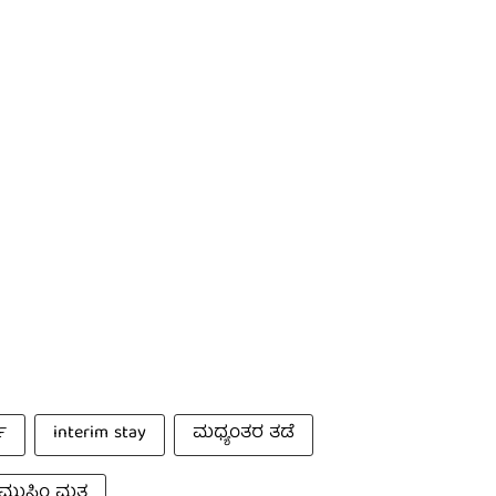
್
interim stay
ಮಧ್ಯಂತರ ತಡೆ
ಮುಸ್ಲಿಂ ಮತ