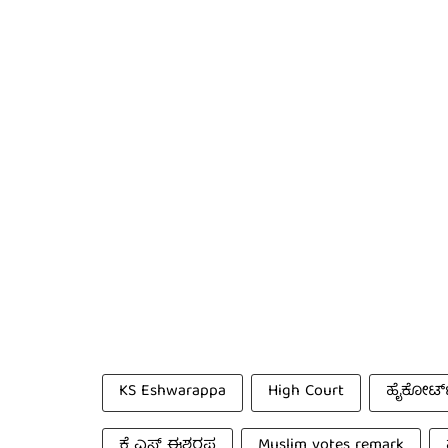
KS Eshwarappa
High Court
ಹೈಕೋರ್ಟ
ಕೆ ಎಸ್ ಈಶ್ವರಪ್ಪ
Muslim votes remark