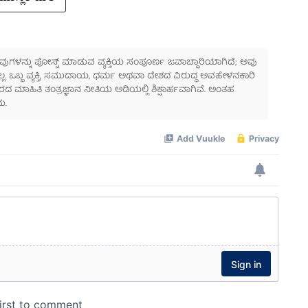
 ಅವುಗಳನ್ನು ಪೋಸ್ಟ್ ಮಾಡುವ ವ್ಯಕ್ತಿಯ ಸಂಪೂರ್ಣ ಜವಾಬ್ದಾರಿಯಾಗಿದೆ; ಅವು
ಲ್ಲ. ಒಬ್ಬ ವ್ಯಕ್ತಿ, ಸಮುದಾಯ, ಧರ್ಮ ಅಥವಾ ದೇಶದ ವಿರುದ್ಧ ಅವಹೇಳನಕಾರಿ
ಾಹಿತಿ ತಂತ್ರಜ್ಞಾನ ನೀತಿಯ ಅಡಿಯಲ್ಲಿ ಶಿಕ್ಷಾರ್ಹವಾಗಿವೆ. ಅಂತಹ
ು.