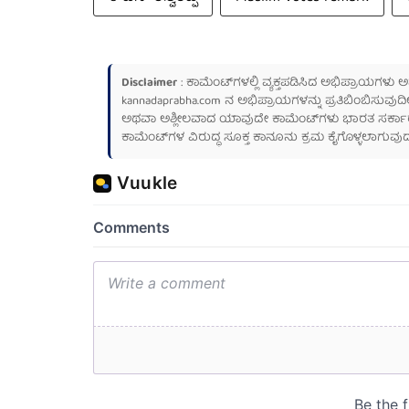
Disclaimer
: ಕಾಮೆಂಟ್‌ಗಳಲ್ಲಿ ವ್ಯಕ್ತಪಡಿಸಿದ ಅಭಿಪ್ರಾಯಗಳು
kannadaprabha.com
ನ ಅಭಿಪ್ರಾಯಗಳನ್ನು ಪ್ರತಿಬಿಂಬಿಸುವುದಿ
ಅಥವಾ ಅಶ್ಲೀಲವಾದ ಯಾವುದೇ ಕಾಮೆಂಟ್‌ಗಳು ಭಾರತ ಸರ್ಕಾರದ ಮ
ಕಾಮೆಂಟ್‌ಗಳ ವಿರುದ್ಧ ಸೂಕ್ತ ಕಾನೂನು ಕ್ರಮ ಕೈಗೊಳ್ಳಲಾಗುವುದ