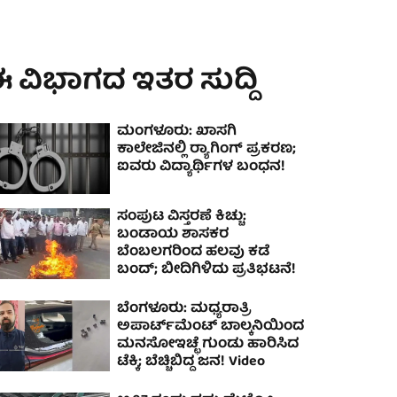
 ವಿಭಾಗದ ಇತರ ಸುದ್ದಿ
ಮಂಗಳೂರು: ಖಾಸಗಿ
ಕಾಲೇಜಿನಲ್ಲಿ ರ‍್ಯಾಗಿಂಗ್ ಪ್ರಕರಣ;
ಐವರು ವಿದ್ಯಾರ್ಥಿಗಳ ಬಂಧನ!
ಸಂಪುಟ ವಿಸ್ತರಣೆ ಕಿಚ್ಚು:
ಬಂಡಾಯ ಶಾಸಕರ
ಬೆಂಬಲಗರಿಂದ ಹಲವು ಕಡೆ
ಬಂದ್; ಬೀದಿಗಿಳಿದು ಪ್ರತಿಭಟನೆ!
ಬೆಂಗಳೂರು: ಮಧ್ಯರಾತ್ರಿ
ಅಪಾರ್ಟ್‌ಮೆಂಟ್‌ ಬಾಲ್ಕನಿಯಿಂದ
ಮನಸೋಇಚ್ಛೆ ಗುಂಡು ಹಾರಿಸಿದ
ಟೆಕ್ಕಿ; ಬೆಚ್ಚಿಬಿದ್ದ ಜನ! Video