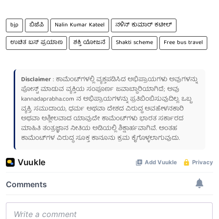
bjp
ಬಿಜೆಪಿ
Nalin Kumar Kateel
ನಳಿನ್ ಕುಮಾರ್ ಕಟೀಲ್
ಉಚಿತ ಬಸ್ ಪ್ರಯಾಣ
ಶಕ್ತಿ ಯೋಜನೆ
Shakti scheme
Free bus travel
Disclaimer
: ಕಾಮೆಂಟ್‌ಗಳಲ್ಲಿ ವ್ಯಕ್ತಪಡಿಸಿದ ಅಭಿಪ್ರಾಯಗಳು ಅವುಗಳನ್ನು
ಪೋಸ್ಟ್ ಮಾಡುವ ವ್ಯಕ್ತಿಯ ಸಂಪೂರ್ಣ ಜವಾಬ್ದಾರಿಯಾಗಿದೆ; ಅವು
kannadaprabha.com
ನ ಅಭಿಪ್ರಾಯಗಳನ್ನು ಪ್ರತಿಬಿಂಬಿಸುವುದಿಲ್ಲ. ಒಬ್ಬ
ವ್ಯಕ್ತಿ, ಸಮುದಾಯ, ಧರ್ಮ ಅಥವಾ ದೇಶದ ವಿರುದ್ಧ ಅವಹೇಳನಕಾರಿ
ಅಥವಾ ಅಶ್ಲೀಲವಾದ ಯಾವುದೇ ಕಾಮೆಂಟ್‌ಗಳು ಭಾರತ ಸರ್ಕಾರದ
ಮಾಹಿತಿ ತಂತ್ರಜ್ಞಾನ ನೀತಿಯ ಅಡಿಯಲ್ಲಿ ಶಿಕ್ಷಾರ್ಹವಾಗಿವೆ. ಅಂತಹ
ಕಾಮೆಂಟ್‌ಗಳ ವಿರುದ್ಧ ಸೂಕ್ತ ಕಾನೂನು ಕ್ರಮ ಕೈಗೊಳ್ಳಲಾಗುವುದು.