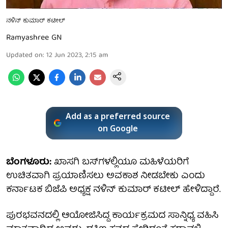
ನಳಿನ್ ಕುಮಾರ್ ಕಟೀಲ್
Ramyashree GN
Updated on
:
12 Jun 2023, 2:15 am
Add as a preferred source
on Google
ಬೆಂಗಳೂರು:
ಖಾಸಗಿ ಬಸ್‌ಗಳಲ್ಲಿಯೂ ಮಹಿಳೆಯರಿಗೆ
ಉಚಿತವಾಗಿ ಪ್ರಯಾಣಿಸಲು ಅವಕಾಶ ನೀಡಬೇಕು ಎಂದು
ಕರ್ನಾಟಕ ಬಿಜೆಪಿ ಅಧ್ಯಕ್ಷ ನಳಿನ್ ಕುಮಾರ್ ಕಟೀಲ್ ಹೇಳಿದ್ದಾರೆ.
ಪುರಭವನದಲ್ಲಿ ಆಯೋಜಿಸಿದ್ದ ಕಾರ್ಯಕ್ರಮದ ಸಾನ್ನಿಧ್ಯ ವಹಿಸಿ