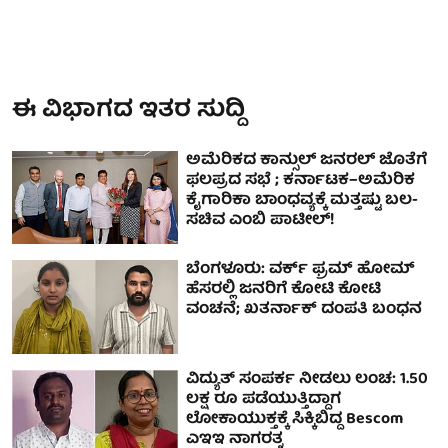
ಈ ವಿಭಾಗದ ಇತರ ಸುದ್ದಿ
ಅಮೆರಿಕದ ಕಾನ್ಸುಲ್ ಜನರಲ್ ಜೊತೆಗೆ
ಫಲಪ್ರದ ಸಭೆ ; ಕರ್ನಾಟಕ–ಅಮೆರಿಕ
ಕೈಗಾರಿಕಾ ಬಾಂಧವ್ಯಕ್ಕೆ ಮತ್ತಷ್ಟು ಬಲ-
ಸಚಿವ ಎಂಬಿ ಪಾಟೀಲ್!
ಬೆಂಗಳೂರು: ವರ್ಕ್ ಫ್ರಮ್ ಹೋಮ್
ಹೆಸರಲ್ಲಿ ಜನರಿಗೆ ಕೋಟಿ ಕೋಟಿ
ವಂಚನೆ; ಖತರ್ನಾಕ್ ದಂಪತಿ ಬಂಧನ
ವಿದ್ಯುತ್ ಸಂಪರ್ಕ ನೀಡಲು ಲಂಚ: 1.50
ಲಕ್ಷ ರೂ ಪಡೆಯುತ್ತಿದ್ದಾಗ
ಲೋಕಾಯುಕ್ತಕ್ಕೆ ಸಿಕ್ಕಿಬಿದ್ದ Bescom
ಎಇಇ ನಾಗರತ್ನ