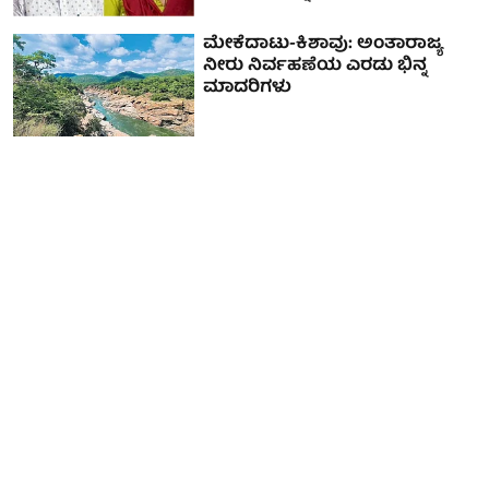
ಮೇಕೆದಾಟು-ಕಿಶಾವು: ಅಂತಾರಾಜ್ಯ
ನೀರು ನಿರ್ವಹಣೆಯ ಎರಡು ಭಿನ್ನ
ಮಾದರಿಗಳು