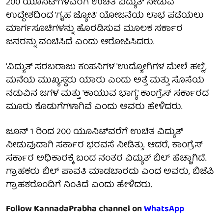
200 ಯೂನಿಟ್‌ಗಳವರೆಗೆ ಉಚಿತ ವಿದ್ಯುತ್ ನೀಡುವ
ಉದ್ದೇಶದಿಂದ 'ಗೃಹ ಜ್ಯೋತಿ' ಯೋಜನೆಯ ಲಾಭ ಪಡೆಯಲು
ಮಾರ್ಗಸೂಚಿಗಳನ್ನು ಹೊರಡಿಸುವ ಮೂಲಕ ಸರ್ಕಾರ
ಜನರನ್ನು ವಂಚಿಸಿದೆ ಎಂದು ಆರೋಪಿಸಿದರು.
'ವಿದ್ಯುತ್ ಸರಬರಾಜು ಕಂಪನಿಗಳ 'ಉದ್ಯೋಗಿಗಳ ಮೇಲೆ ಹಲ್ಲೆ',
ಮನೆಯ ಮುಖ್ಯಸ್ಥರು ಯಾರು ಎಂದು ಅತ್ತೆ ಮತ್ತು ಸೊಸೆಯ
ನಡುವಿನ ಜಗಳ ಮತ್ತು 'ಕಾಯುವ ಭಾಗ್ಯ' ಕಾಂಗ್ರೆಸ್ ಸರ್ಕಾರದ
ಮೂರು ಕೊಡುಗೆಗಳಾಗಿವೆ ಎಂದು ಅವರು ಹೇಳಿದರು.
ಜೂನ್ 1 ರಿಂದ 200 ಯೂನಿಟ್‌ವರೆಗೆ ಉಚಿತ ವಿದ್ಯುತ್
ನೀಡುವುದಾಗಿ ಸರ್ಕಾರ ಭರವಸೆ ನೀಡಿತ್ತು. ಆದರೆ, ಕಾಂಗ್ರೆಸ್
ಸರ್ಕಾರ ಅಧಿಕಾರಕ್ಕೆ ಬಂದ ನಂತರ ವಿದ್ಯುತ್ ಬಿಲ್ ಹೆಚ್ಚಾಗಿದೆ.
ಗ್ರಾಹಕರು ಬಿಲ್ ಪಾವತಿ ಮಾಡಬಾರದು ಎಂದ ಅವರು, ಬಿಜೆಪಿ
ಗ್ರಾಹಕರೊಂದಿಗೆ ನಿಂತಿದೆ ಎಂದು ಹೇಳಿದರು.
Follow KannadaPrabha channel on
WhatsApp