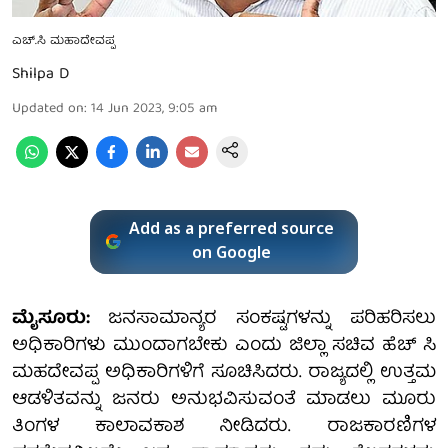
ಎಚ್.ಸಿ ಮಹಾದೇವಪ್ಪ
Shilpa D
Updated on
:
14 Jun 2023, 9:05 am
Add as a preferred source
on Google
ಮೈಸೂರು:
ಜನಸಾಮಾನ್ಯರ ಸಂಕಷ್ಟಗಳನ್ನು ಪರಿಹರಿಸಲು
ಅಧಿಕಾರಿಗಳು ಮುಂದಾಗಬೇಕು ಎಂದು ಜಿಲ್ಲಾ ಸಚಿವ ಹೆಚ್ ಸಿ
ಮಹದೇವಪ್ಪ ಅಧಿಕಾರಿಗಳಿಗೆ ಸೂಚಿಸಿದರು. ರಾಜ್ಯದಲ್ಲಿ ಉತ್ತಮ
ಆಡಳಿತವನ್ನು ಜನರು ಅನುಭವಿಸುವಂತೆ ಮಾಡಲು ಮೂರು
ತಿಂಗಳ ಕಾಲಾವಕಾಶ ನೀಡಿದರು. ರಾಜಕಾರಣಿಗಳ