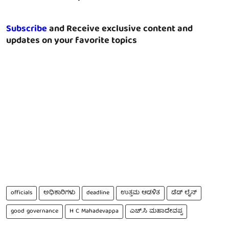
Subscribe
and Receive exclusive content and
updates on your favorite topics
officials
ಅಧಿಕಾರಿಗಳು
deadline
ಉತ್ತಮ ಆಡಳಿತ
ಡೆಡ್ ಲೈನ್
good governance
H C Mahadevappa
ಎಚ್.ಸಿ ಮಹಾದೇವಪ್ಪ