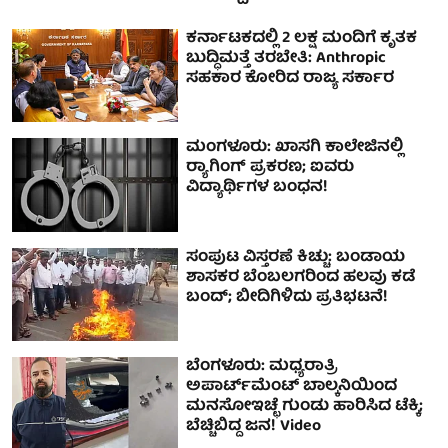
ಕರ್ನಾಟಕದಲ್ಲಿ 2 ಲಕ್ಷ ಮಂದಿಗೆ ಕೃತಕ
ಬುದ್ಧಿಮತ್ತೆ ತರಬೇತಿ: Anthropic
ಸಹಕಾರ ಕೋರಿದ ರಾಜ್ಯ ಸರ್ಕಾರ
ಮಂಗಳೂರು: ಖಾಸಗಿ ಕಾಲೇಜಿನಲ್ಲಿ
ರ‍್ಯಾಗಿಂಗ್ ಪ್ರಕರಣ; ಐವರು
ವಿದ್ಯಾರ್ಥಿಗಳ ಬಂಧನ!
ಸಂಪುಟ ವಿಸ್ತರಣೆ ಕಿಚ್ಚು: ಬಂಡಾಯ
ಶಾಸಕರ ಬೆಂಬಲಗರಿಂದ ಹಲವು ಕಡೆ
ಬಂದ್; ಬೀದಿಗಿಳಿದು ಪ್ರತಿಭಟನೆ!
ಬೆಂಗಳೂರು: ಮಧ್ಯರಾತ್ರಿ
ಅಪಾರ್ಟ್‌ಮೆಂಟ್‌ ಬಾಲ್ಕನಿಯಿಂದ
ಮನಸೋಇಚ್ಛೆ ಗುಂಡು ಹಾರಿಸಿದ ಟೆಕ್ಕಿ;
ಬೆಚ್ಚಿಬಿದ್ದ ಜನ! Video