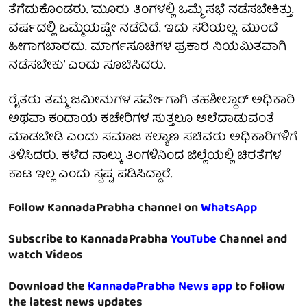
ತೆಗೆದುಕೊಂಡರು. ‘ಮೂರು ತಿಂಗಳಲ್ಲಿ ಒಮ್ಮೆ ಸಭೆ ನಡೆಸಬೇಕಿತ್ತು.
ವರ್ಷದಲ್ಲಿ ಒಮ್ಮೆಯಷ್ಟೇ ನಡೆದಿದೆ. ಇದು ಸರಿಯಲ್ಲ. ಮುಂದೆ
ಹೀಗಾಗಬಾರದು. ಮಾರ್ಗಸೂಚಿಗಳ ಪ್ರಕಾರ ನಿಯಮಿತವಾಗಿ
ನಡೆಸಬೇಕು’ ಎಂದು ಸೂಚಿಸಿದರು.
ರೈತರು ತಮ್ಮ ಜಮೀನುಗಳ ಸರ್ವೇಗಾಗಿ ತಹಶೀಲ್ದಾರ್ ಅಧಿಕಾರಿ
ಅಥವಾ ಕಂದಾಯ ಕಚೇರಿಗಳ ಸುತ್ತಲೂ ಅಲೆದಾಡುವಂತೆ
ಮಾಡಬೇಡಿ ಎಂದು ಸಮಾಜ ಕಲ್ಯಾಣ ಸಚಿವರು ಅಧಿಕಾರಿಗಳಿಗೆ
ತಿಳಿಸಿದರು. ಕಳೆದ ನಾಲ್ಕು ತಿಂಗಳಿನಿಂದ ಜಿಲ್ಲೆಯಲ್ಲಿ ಚಿರತೆಗಳ
ಕಾಟ ಇಲ್ಲ ಎಂದು ಸ್ಪಷ್ಟ ಪಡಿಸಿದ್ದಾರೆ.
Follow KannadaPrabha channel on
WhatsApp
Subscribe to KannadaPrabha
YouTube
Channel and
watch Videos
Download the
KannadaPrabha News app
to follow
the latest news updates