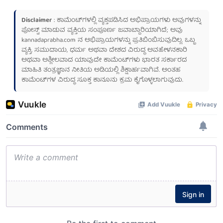
Disclaimer
: ಕಾಮೆಂಟ್‌ಗಳಲ್ಲಿ ವ್ಯಕ್ತಪಡಿಸಿದ ಅಭಿಪ್ರಾಯಗಳು ಅವುಗಳನ್ನು
ಪೋಸ್ಟ್ ಮಾಡುವ ವ್ಯಕ್ತಿಯ ಸಂಪೂರ್ಣ ಜವಾಬ್ದಾರಿಯಾಗಿದೆ; ಅವು
kannadaprabha.com
ನ ಅಭಿಪ್ರಾಯಗಳನ್ನು ಪ್ರತಿಬಿಂಬಿಸುವುದಿಲ್ಲ. ಒಬ್ಬ
ವ್ಯಕ್ತಿ, ಸಮುದಾಯ, ಧರ್ಮ ಅಥವಾ ದೇಶದ ವಿರುದ್ಧ ಅವಹೇಳನಕಾರಿ
ಅಥವಾ ಅಶ್ಲೀಲವಾದ ಯಾವುದೇ ಕಾಮೆಂಟ್‌ಗಳು ಭಾರತ ಸರ್ಕಾರದ
ಮಾಹಿತಿ ತಂತ್ರಜ್ಞಾನ ನೀತಿಯ ಅಡಿಯಲ್ಲಿ ಶಿಕ್ಷಾರ್ಹವಾಗಿವೆ. ಅಂತಹ
ಕಾಮೆಂಟ್‌ಗಳ ವಿರುದ್ಧ ಸೂಕ್ತ ಕಾನೂನು ಕ್ರಮ ಕೈಗೊಳ್ಳಲಾಗುವುದು.