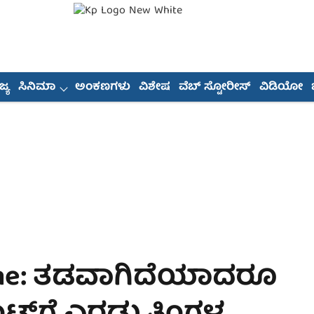
್ಯ
ಸಿನಿಮಾ
ಅಂಕಣಗಳು
ವಿಶೇಷ
ವೆಬ್ ಸ್ಟೋರೀಸ್
ವಿಡಿಯೋ
eme: ತಡವಾಗಿದೆಯಾದರೂ