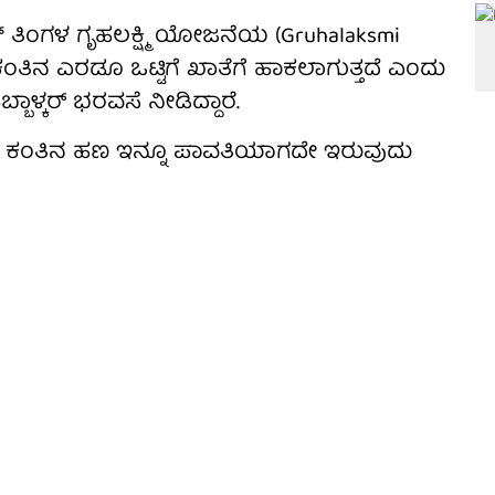
ಂಗಳ ಗೃಹಲಕ್ಷ್ಮಿ ಯೋಜನೆಯ (Gruhalaksmi
ಂತಿನ ಎರಡೂ ಒಟ್ಟಿಗೆ ಖಾತೆಗೆ ಹಾಕಲಾಗುತ್ತದೆ ಎಂದು
ಬ್ಬಾಳ್ಕರ್ ಭರವಸೆ ನೀಡಿದ್ದಾರೆ.
ೆಯ ಕಂತಿನ ಹಣ ಇನ್ನೂ ಪಾವತಿಯಾಗದೇ ಇರುವುದು