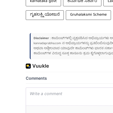
karnataka govt
ಕರ್ನಾಟಕ ಸರ್ಕಾರ
La
ಗೃಹಲಕ್ಷ್ಮಿ ಯೋಜನೆ
Gruhalaksmi Scheme
Disclaimer
: ಕಾಮೆಂಟ್‌ಗಳಲ್ಲಿ ವ್ಯಕ್ತಪಡಿಸಿದ ಅಭಿಪ್ರಾಯಗಳು
kannadaprabha.com
ನ ಅಭಿಪ್ರಾಯಗಳನ್ನು ಪ್ರತಿಬಿಂಬಿಸುವುದಿ
ಅಥವಾ ಅಶ್ಲೀಲವಾದ ಯಾವುದೇ ಕಾಮೆಂಟ್‌ಗಳು ಭಾರತ ಸರ್ಕಾರದ ಮ
ಕಾಮೆಂಟ್‌ಗಳ ವಿರುದ್ಧ ಸೂಕ್ತ ಕಾನೂನು ಕ್ರಮ ಕೈಗೊಳ್ಳಲಾಗುವುದ