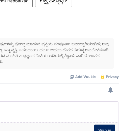
xmi Hebbalkar
ಲಕ್ಷ್ಮಿ ಹೆಬ್ಬಾಳ್ಕರ್
 ಅವುಗಳನ್ನು ಪೋಸ್ಟ್ ಮಾಡುವ ವ್ಯಕ್ತಿಯ ಸಂಪೂರ್ಣ ಜವಾಬ್ದಾರಿಯಾಗಿದೆ; ಅವು
ಲ್ಲ. ಒಬ್ಬ ವ್ಯಕ್ತಿ, ಸಮುದಾಯ, ಧರ್ಮ ಅಥವಾ ದೇಶದ ವಿರುದ್ಧ ಅವಹೇಳನಕಾರಿ
ಾಹಿತಿ ತಂತ್ರಜ್ಞಾನ ನೀತಿಯ ಅಡಿಯಲ್ಲಿ ಶಿಕ್ಷಾರ್ಹವಾಗಿವೆ. ಅಂತಹ
ು.