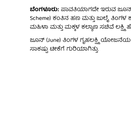
ಬೆಂಗಳೂರು:
ಪಾವತಿಯಾಗದೇ ಇರುವ ಜೂನ್ ತಿ
Scheme) ಕಂತಿನ ಹಣ ಮತ್ತು ಜುಲೈ ತಿಂಗಳ ಕ
ಮಹಿಳಾ ಮತ್ತು ಮಕ್ಕಳ ಕಲ್ಯಾಣ ಸಚಿವೆ ಲಕ್ಷ್ಮಿ ಹೆ
ಜೂನ್ (June) ತಿಂಗಳ ಗೃಹಲಕ್ಷ್ಮಿ ಯೋಜನ
ಸಾಕಷ್ಟು ಟೀಕೆಗೆ ಗುರಿಯಾಗಿತ್ತು.