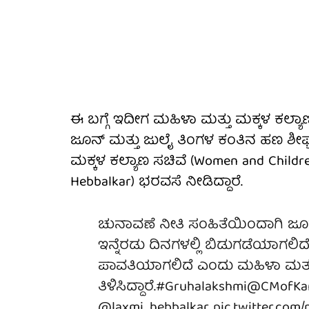
ಈ ಬಗ್ಗೆ ಇದೀಗ ಮಹಿಳಾ ಮತ್ತು ಮಕ್ಕಳ ಕಲ್ಯಾ
ಜೂನ್ ಮತ್ತು ಜುಲೈ ತಿಂಗಳ ಕಂತಿನ ಹಣ ಶೀಘ
ಮಕ್ಕಳ ಕಲ್ಯಾಣ ಸಚಿವೆ (Women and Children we
Hebbalkar) ಭರವಸೆ ನೀಡಿದ್ದಾರೆ.
ಚುನಾವಣೆ ನೀತಿ ಸಂಹಿತೆಯಿಂದಾಗಿ ಜೂನ್‌ 
ಇನ್ನೆರಡು ದಿನಗಳಲ್ಲಿ ಬಿಡುಗಡೆಯಾಗಲಿದ
ಪಾವತಿಯಾಗಲಿದೆ ಎಂದು ಮಹಿಳಾ ಮತ್ತು ಮಕ್ಕ
ತಿಳಿಸಿದ್ದಾರೆ.
#Gruhalakshmi
@CMofKar
@laxmi_hebbalkar
pic.twitter.com