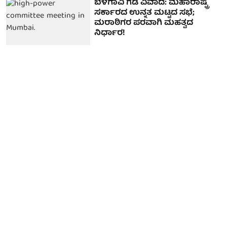
ಬೆಳಗಾವಿ ಗಡಿ ವಿವಾದ: ಮಹಾರಾಷ್ಟ್ರ
ಸರ್ಕಾರದ ಉನ್ನತ ಮಟ್ಟದ ಸಭೆ;
ಮರಾಠಿಗರ ಪರವಾಗಿ ಮಹತ್ವದ
ನಿರ್ಧಾರ!