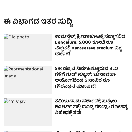
ಈ ವಿಭಾಗದ ಇತರ ಸುದ್ದಿ
ಕಾಮನ್ವೆಲ್ತ್ ಕ್ರೀಡಾಕೂಟಕ್ಕೆ ಸಜ್ಜಾಗಲಿದೆ
Bengaluru: 5,000 ಕೋಟಿ ರೂ
ವೆಚ್ಚದಲ್ಲಿ Kanteerava stadium ವಿಶ್ವ
ದರ್ಜೆಗೆ!
SIR ಡ್ಯೂಟಿ ನಿರ್ವಹಿಸುತ್ತಿರುವ BLO
ಗಳಿಗೆ ಗುಡ್ ನ್ಯೂಸ್: ಚುನಾವಣಾ
ಆಯೋಗದಿಂದ 6 ಸಾವಿರ ರೂ
ಗೌರವಧನ ಘೋಷಣೆ!
ತಮಿಳುನಾಡು ಸರ್ಕಾರಕ್ಕೆ ಸುಪ್ರೀಂ
ಕೋರ್ಟ್ ನಲ್ಲಿ ದೊಡ್ಡ ಗೆಲುವು: ಗೋಹತ್ಯೆ
ನಿಷೇಧಕ್ಕೆ ತಡೆ!