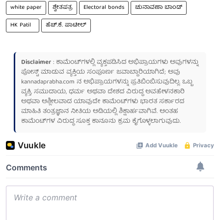
white paper
ಶ್ವೇತಪತ್ರ
Electoral bonds
ಚುನಾವಣಾ ಬಾಂಡ್
HK Patil
ಹೆಚ್‌.ಕೆ. ಪಾಟೀಲ್
Disclaimer
: ಕಾಮೆಂಟ್‌ಗಳಲ್ಲಿ ವ್ಯಕ್ತಪಡಿಸಿದ ಅಭಿಪ್ರಾಯಗಳು ಅವುಗಳನ್ನು
ಪೋಸ್ಟ್ ಮಾಡುವ ವ್ಯಕ್ತಿಯ ಸಂಪೂರ್ಣ ಜವಾಬ್ದಾರಿಯಾಗಿದೆ; ಅವು
kannadaprabha.com
ನ ಅಭಿಪ್ರಾಯಗಳನ್ನು ಪ್ರತಿಬಿಂಬಿಸುವುದಿಲ್ಲ. ಒಬ್ಬ
ವ್ಯಕ್ತಿ, ಸಮುದಾಯ, ಧರ್ಮ ಅಥವಾ ದೇಶದ ವಿರುದ್ಧ ಅವಹೇಳನಕಾರಿ
ಅಥವಾ ಅಶ್ಲೀಲವಾದ ಯಾವುದೇ ಕಾಮೆಂಟ್‌ಗಳು ಭಾರತ ಸರ್ಕಾರದ
ಮಾಹಿತಿ ತಂತ್ರಜ್ಞಾನ ನೀತಿಯ ಅಡಿಯಲ್ಲಿ ಶಿಕ್ಷಾರ್ಹವಾಗಿವೆ. ಅಂತಹ
ಕಾಮೆಂಟ್‌ಗಳ ವಿರುದ್ಧ ಸೂಕ್ತ ಕಾನೂನು ಕ್ರಮ ಕೈಗೊಳ್ಳಲಾಗುವುದು.