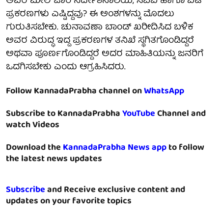
ಅವರ ಮೇಲೆ ಜಾರಿ ನಿರ್ದೇಶನಾಲಯ, ಸಿಬಿಐ ಹಾಗೂ ಐಟಿ
ಪ್ರಕರಣಗಳು ಎಷ್ಟಿದ್ದವು? ಈ ಅಂಶಗಳನ್ನು ಮೊದಲು
ಗುರುತಿಸಬೇಕು. ಚುನಾವಣಾ ಬಾಂಡ್‌ ಖರೀದಿಸಿದ ಬಳಿಕ
ಅವರ ವಿರುದ್ಧ ಇದ್ದ ಪ್ರಕರಣಗಳ ತನಿಖೆ ಸ್ಥಗಿತಗೊಂಡಿದ್ದರೆ
ಅಥವಾ ಪೂರ್ಣಗೊಂಡಿದ್ದರೆ ಅದರ ಮಾಹಿತಿಯನ್ನು ಜನರಿಗೆ
ಒದಗಿಸಬೇಕು ಎಂದು ಆಗ್ರಹಿಸಿದರು.
Follow KannadaPrabha channel on
WhatsApp
Subscribe to KannadaPrabha
YouTube
Channel and
watch Videos
Download the
KannadaPrabha News app
to follow
the latest news updates
Subscribe
and Receive exclusive content and
updates on your favorite topics