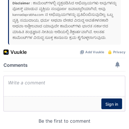
Disclaimer
: ಕಾಮೆಂಟ್‌ಗಳಲ್ಲಿ ವ್ಯಕ್ತಪಡಿಸಿದ ಅಭಿಪ್ರಾಯಗಳು ಅವುಗಳನ್ನು
ಪೋಸ್ಟ್ ಮಾಡುವ ವ್ಯಕ್ತಿಯ ಸಂಪೂರ್ಣ ಜವಾಬ್ದಾರಿಯಾಗಿದೆ; ಅವು
kannadaprabha.com
ನ ಅಭಿಪ್ರಾಯಗಳನ್ನು ಪ್ರತಿಬಿಂಬಿಸುವುದಿಲ್ಲ. ಒಬ್ಬ
ವ್ಯಕ್ತಿ, ಸಮುದಾಯ, ಧರ್ಮ ಅಥವಾ ದೇಶದ ವಿರುದ್ಧ ಅವಹೇಳನಕಾರಿ
ಅಥವಾ ಅಶ್ಲೀಲವಾದ ಯಾವುದೇ ಕಾಮೆಂಟ್‌ಗಳು ಭಾರತ ಸರ್ಕಾರದ
ಮಾಹಿತಿ ತಂತ್ರಜ್ಞಾನ ನೀತಿಯ ಅಡಿಯಲ್ಲಿ ಶಿಕ್ಷಾರ್ಹವಾಗಿವೆ. ಅಂತಹ
ಕಾಮೆಂಟ್‌ಗಳ ವಿರುದ್ಧ ಸೂಕ್ತ ಕಾನೂನು ಕ್ರಮ ಕೈಗೊಳ್ಳಲಾಗುವುದು.