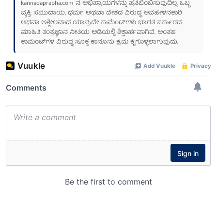
kannadaprabha.com
ನ ಅಭಿಪ್ರಾಯಗಳನ್ನು ಪ್ರತಿಬಿಂಬಿಸುವುದಿಲ್ಲ. ಒಬ್ಬ
ವ್ಯಕ್ತಿ, ಸಮುದಾಯ, ಧರ್ಮ ಅಥವಾ ದೇಶದ ವಿರುದ್ಧ ಅವಹೇಳನಕಾರಿ
ಅಥವಾ ಅಶ್ಲೀಲವಾದ ಯಾವುದೇ ಕಾಮೆಂಟ್‌ಗಳು ಭಾರತ ಸರ್ಕಾರದ
ಮಾಹಿತಿ ತಂತ್ರಜ್ಞಾನ ನೀತಿಯ ಅಡಿಯಲ್ಲಿ ಶಿಕ್ಷಾರ್ಹವಾಗಿವೆ. ಅಂತಹ
ಕಾಮೆಂಟ್‌ಗಳ ವಿರುದ್ಧ ಸೂಕ್ತ ಕಾನೂನು ಕ್ರಮ ಕೈಗೊಳ್ಳಲಾಗುವುದು.