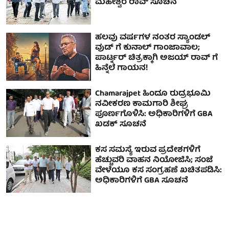
ಮಹೇಶ್ವರ ರಾವ್ ಸೂಚನೆ
ಹಲವು ವರ್ಷಗಳ ನಂತರ ಸ್ಯಾಂಡಲ್
ವುಡ್ ಗೆ ಕುನಾಲ್ ಗಾಂಜಾವಾಲ;
ಪಾರ್ಟ್ನರ್ ಚಿತ್ರಕ್ಕಾಗಿ ಅಜಯ್ ರಾವ್ ಗೆ
ಹಿನ್ನೆಲೆ ಗಾಯನ!
Chamarajpet ಹಿಂದೂ ರುದ್ರಭೂಮಿ
ನವೀಕರಣ ಕಾಮಗಾರಿ ಶೀಘ್ರ
ಪೂರ್ಣಗೊಳಿಸಿ: ಅಧಿಕಾರಿಗಳಿಗೆ GBA
ಖಡಕ್ ಸೂಚನೆ
ಕಸ ಸಮಸ್ಯೆ ಇರುವ ಪ್ರದೇಶಗಳಿಗೆ
ಹೆಚ್ಚುವರಿ ವಾಹನ ನಿಯೋಜಿಸಿ; ಸಂಜೆ
ವೇಳೆಯೂ ಕಸ ಸಂಗ್ರಹಣೆ ಖಚಿತಪಡಿಸಿ:
ಅಧಿಕಾರಿಗಳಿಗೆ GBA ಸೂಚನೆ