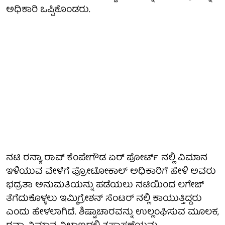
ಅಧಿಕಾರಿ ಒಪ್ಪಿಕೊಂಡರು.
ನಟಿ ರನ್ಯಾ ರಾವ್ ಕೆಂಪೇಗೌಡ ಏರ್ ಪೋರ್ಟ್ ನಲ್ಲಿ ವಿಮಾನ
ಇಳಿಯುವ ವೇಳೆಗೆ ಪ್ರೋಟೋಕಾಲ್ ಅಧಿಕಾರಿಗೆ ಹೇಳಿ ಅವರು
ಭದ್ರತಾ ಅನುಮತಿಯನ್ನು ಪಡೆಯಲು ನಟಿಯಿಂದ ಲಗೇಜ್
ತೆಗೆದುಕೊಳ್ಳಲು ಇಮ್ಮಿಗ್ರೇಶನ್ ಸೆಂಟರ್ ನಲ್ಲಿ ಕಾಯುತ್ತಿದ್ದರು
ಎಂದು ಹೇಳಲಾಗಿದೆ. ಶಿಷ್ಟಾಚಾರವನ್ನು ಉಲ್ಲಂಘಿಸುವ ಮೂಲಕ,