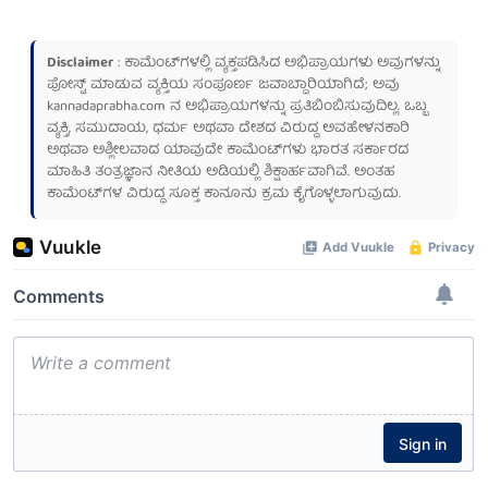
Disclaimer
: ಕಾಮೆಂಟ್‌ಗಳಲ್ಲಿ ವ್ಯಕ್ತಪಡಿಸಿದ ಅಭಿಪ್ರಾಯಗಳು ಅವುಗಳನ್ನು
ಪೋಸ್ಟ್ ಮಾಡುವ ವ್ಯಕ್ತಿಯ ಸಂಪೂರ್ಣ ಜವಾಬ್ದಾರಿಯಾಗಿದೆ; ಅವು
kannadaprabha.com
ನ ಅಭಿಪ್ರಾಯಗಳನ್ನು ಪ್ರತಿಬಿಂಬಿಸುವುದಿಲ್ಲ. ಒಬ್ಬ
ವ್ಯಕ್ತಿ, ಸಮುದಾಯ, ಧರ್ಮ ಅಥವಾ ದೇಶದ ವಿರುದ್ಧ ಅವಹೇಳನಕಾರಿ
ಅಥವಾ ಅಶ್ಲೀಲವಾದ ಯಾವುದೇ ಕಾಮೆಂಟ್‌ಗಳು ಭಾರತ ಸರ್ಕಾರದ
ಮಾಹಿತಿ ತಂತ್ರಜ್ಞಾನ ನೀತಿಯ ಅಡಿಯಲ್ಲಿ ಶಿಕ್ಷಾರ್ಹವಾಗಿವೆ. ಅಂತಹ
ಕಾಮೆಂಟ್‌ಗಳ ವಿರುದ್ಧ ಸೂಕ್ತ ಕಾನೂನು ಕ್ರಮ ಕೈಗೊಳ್ಳಲಾಗುವುದು.