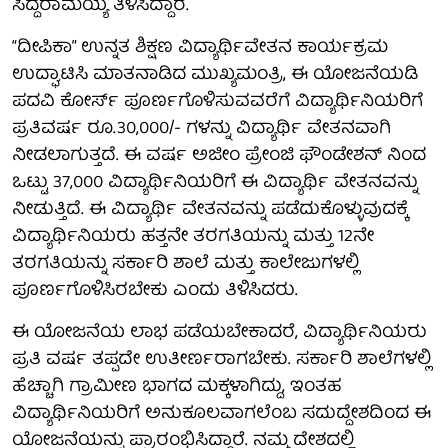
ಸಿದ್ದರಾಮಯ್ಯ ತಿಳಿಸಿದ್ದಾರೆ.
“ದೀಪಿಕಾ” ಉನ್ನತ ಶಿಕ್ಷಣ ವಿದ್ಯಾರ್ಥಿವೇತನ ಕಾರ್ಯಕ್ರಮ
ಉದ್ಘಾಟಿಸಿ ಮಾತನಾಡಿದ ಮುಖ್ಯಮಂತ್ರಿ, ಈ ಯೋಜನೆಯಡಿ
ಪದವಿ ಕೋರ್ಸ್ ಪೂರ್ಣಗೊಳಿಸುವವರೆಗೆ ವಿದ್ಯಾರ್ಥಿನಿಯರಿಗೆ
ಪ್ರತಿವರ್ಷ ರೂ.30,000/- ಗಳನ್ನು ವಿದ್ಯಾರ್ಥಿ ವೇತನವಾಗಿ
ನೀಡಲಾಗುತ್ತದೆ. ಈ ವರ್ಷ ಅಜೀಂ ಪ್ರೇಂಜಿ ಫೌಂಡೇಶನ್ ನಿಂದ
ಒಟ್ಟು 37,000 ವಿದ್ಯಾರ್ಥಿನಿಯರಿಗೆ ಈ ವಿದ್ಯಾರ್ಥಿ ವೇತನವನ್ನು
ನೀಡುತ್ತಿದೆ. ಈ ವಿದ್ಯಾರ್ಥಿ ವೇತನವನ್ನು ಪಡೆದುಕೊಳ್ಳುವುದಕ್ಕೆ
ವಿದ್ಯಾರ್ಥಿನಿಯರು ಹತ್ತನೇ ತರಗತಿಯನ್ನು ಮತ್ತು 12ನೇ
ತರಗತಿಯನ್ನು ಸರ್ಕಾರಿ ಶಾಲೆ ಮತ್ತು ಕಾಲೇಜುಗಳಲ್ಲಿ
ಪೂರ್ಣಗೊಳಿಸಿರಬೇಕು ಎಂದು ತಿಳಿಸಿದರು.
ಈ ಯೋಜನೆಯ ಲಾಭ ಪಡೆಯಬೇಕಾದರೆ, ವಿದ್ಯಾರ್ಥಿನಿಯರು
ಪ್ರತಿ ವರ್ಷ ತಪ್ಪದೇ ಉತೀರ್ಣರಾಗಬೇಕು. ಸರ್ಕಾರಿ ಶಾಲೆಗಳಲ್ಲಿ
ಹೆಚ್ಚಾಗಿ ಗ್ರಾಮೀಣ ಭಾಗದ ಮಕ್ಕಳಾಗಿದ್ದು, ಇಂತಹ
ವಿದ್ಯಾರ್ಥಿನಿಯರಿಗೆ ಅನುಕೂಲವಾಗಲೆಂಬ ಸದುದ್ದೇಶದಿಂದ ಈ
ಯೋಜನೆಯನ್ನು ಪ್ರಾರಂಭಿಸಿದ್ದಾರೆ. ನಮ್ಮ ದೇಶದಲ್ಲಿ