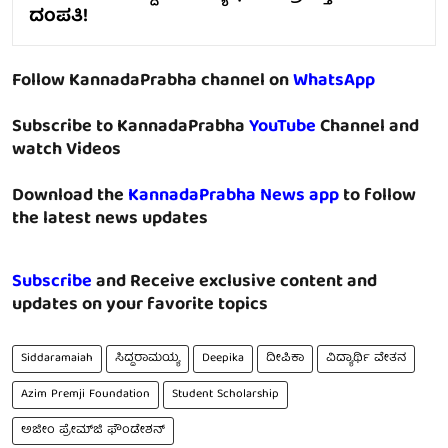
ದಂಪತಿ!
Follow KannadaPrabha channel on
WhatsApp
Subscribe to KannadaPrabha
YouTube
Channel and
watch Videos
Download the
KannadaPrabha News app
to follow
the latest news updates
Subscribe
and Receive exclusive content and
updates on your favorite topics
Siddaramaiah
ಸಿದ್ದರಾಮಯ್ಯ
Deepika
ದೀಪಿಕಾ
ವಿದ್ಯಾರ್ಥಿ ವೇತನ
Azim Premji Foundation
Student Scholarship
ಅಜೀಂ ಪ್ರೇಮ್‌ಜಿ ಫೌಂಡೇಶನ್