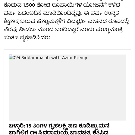
ಕೊಡುವ 1,500 ಕೋಟಿ ರೂಪಾಯಿಗಳ ಯೋಜನೆಗೆ ಕಳೆದ
ವರ್ಷ ಒಡಂಬಡಿಕೆ ಮಾಡಿಕೊಂಡಿದ್ದೆವು. ಈ ವರ್ಷ ಉನ್ನತ
ಶಿಕ್ಷಣಕ್ಕೆ ಬರುವ ಹೆಣ್ಣುಮಕ್ಕಳಿಗೆ ವಿದ್ಯಾರ್ಥಿ ವೇತನದ ರೂಪದಲ್ಲಿ
ನೆರವು ನೀಡಲು ಮುಂದೆ ಬಂದಿದ್ದಾರೆ ಎಂದು ಮುಖ್ಯಮಂತ್ರಿ
ಸಂತಸ ವ್ಯಕ್ತಪಡಿಸಿದರು.
ಬಳ್ಳಾರಿ: 15 ತಿಂಗಳ ಗೃಹಲಕ್ಷ್ಮಿ ಹಣ ಕೂಡಿಟ್ಟು ಮನೆ
ಬಾಗಿಲಿಗೆ CM ಸಿದ್ದರಾಮಯ್ಯ ಭಾವಚಿತ್ರ ಕೆತ್ತಿಸಿದ