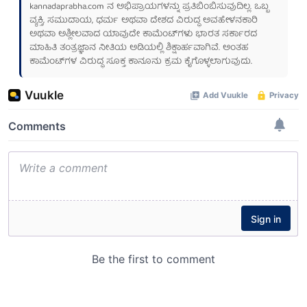
kannadaprabha.com
ನ ಅಭಿಪ್ರಾಯಗಳನ್ನು ಪ್ರತಿಬಿಂಬಿಸುವುದಿಲ್ಲ. ಒಬ್ಬ
ವ್ಯಕ್ತಿ, ಸಮುದಾಯ, ಧರ್ಮ ಅಥವಾ ದೇಶದ ವಿರುದ್ಧ ಅವಹೇಳನಕಾರಿ
ಅಥವಾ ಅಶ್ಲೀಲವಾದ ಯಾವುದೇ ಕಾಮೆಂಟ್‌ಗಳು ಭಾರತ ಸರ್ಕಾರದ
ಮಾಹಿತಿ ತಂತ್ರಜ್ಞಾನ ನೀತಿಯ ಅಡಿಯಲ್ಲಿ ಶಿಕ್ಷಾರ್ಹವಾಗಿವೆ. ಅಂತಹ
ಕಾಮೆಂಟ್‌ಗಳ ವಿರುದ್ಧ ಸೂಕ್ತ ಕಾನೂನು ಕ್ರಮ ಕೈಗೊಳ್ಳಲಾಗುವುದು.