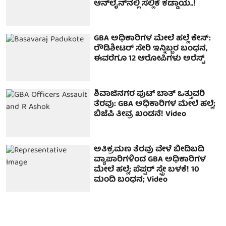
ಆನ್‌ಲೈನ್‌ನಲ್ಲಿ ಸಲ್ಲಿಕೆ ಕಡ್ಡಾಯ..!
GBA ಅಧಿಕಾರಿಗಳ ಮೇಲೆ ಹಲ್ಲೆ ಕೇಸ್:
ರೌಡಿಶೀಟರ್ ಸೇರಿ ಇನ್ನಿಬ್ಬರ ಬಂಧನ,
ಈವರೆಗೂ 12 ಆರೋಪಿಗಳು ಅರೆಸ್ಟ್
ಶಿವಾಜಿನಗರ ಪುಟ್ ಬಾತ್ ಒತ್ತುವರಿ
ತೆರವು: GBA ಅಧಿಕಾರಿಗಳ ಮೇಲೆ ಹಲ್ಲೆ;
ಬಿಜೆಪಿ ತೀವ್ರ ಖಂಡನೆ! Video
ಅತಿಕ್ರಮಣ ತೆರವು ವೇಳೆ ಬೀದಿಬದಿ
ವ್ಯಾಪಾರಿಗಳಿಂದ GBA ಅಧಿಕಾರಿಗಳ
ಮೇಲೆ ಹಲ್ಲೆ; ಪೆಪ್ಪರ್ ಸ್ಪ್ರೇ ಬಳಕೆ! 10
ಮಂದಿ ಬಂಧನ; Video