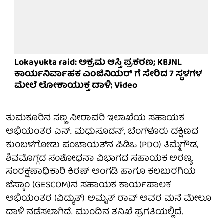
Lokayukta raid: ಅಕ್ರಮ ಆಸ್ತಿ ಪ್ರಕರಣ; KBJNL
ಕಾರ್ಯನಿರ್ವಾಹಕ ಎಂಜಿನಿಯರ್ ಗೆ ಸೇರಿದ 7 ಸ್ಥಳಗಳ
ಮೇಲೆ ಲೋಕಾಯುಕ್ತ ದಾಳಿ; Video
ತುಮಕೂರಿನ ಸಣ್ಣ ನೀರಾವರಿ ಇಲಾಖೆಯ ಸಹಾಯಕ
ಅಭಿಯಂತರ ಎನ್. ಮಧುಸೂದನ್, ಬೆಂಗಳೂರು ದಕ್ಷಿಣದ
ಕುಂಬಳಗೋಡು ಪಂಚಾಯತ್‌ನ ಪಿಡಿಒ (PDO) ತಿಮ್ಮೆಗೌಡ,
ಶಿವಮೊಗ್ಗದ ಸಂಶೋಧನಾ ವಿಭಾಗದ ಸಹಾಯಕ ಅರಣ್ಯ
ಸಂರಕ್ಷಣಾಧಿಕಾರಿ ಕಿರಣ್ ಅಂಗಡಿ ಹಾಗೂ ಕಲಬುರಗಿಯ
ಜೆಸ್ಕಾಂ (GESCOM)ನ ಸಹಾಯಕ ಕಾರ್ಯಪಾಲಕ
ಅಭಿಯಂತರ (ವಿದ್ಯುತ್) ಅಮೃತ್ ರಾವ್ ಅವರ ಮನೆ ಮೇಲೂ
ದಾಳಿ ನಡೆಸಲಾಗಿದೆ. ಮುಂದಿನ ತನಿಖೆ ಪ್ರಗತಿಯಲ್ಲಿದೆ.