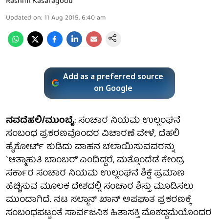
Rashmi Kasaragodu
Updated on
:
11 Aug 2015, 6:40 am
Add as a preferred source
on Google
ನವದೆಹಲಿ/ಮುಂಬೈ
: ಸಂಚಾರ ನಿಯಮ ಉಲ್ಲಂಘನೆ
ಸಂಬಂಧ ಪ್ರಕರಣವೊಂದರ ವಿಚಾರಣೆ ವೇಳೆ, ದೆಹಲಿ
ಹೈಕೋರ್ಟ್ ಕುಡಿದು ವಾಹನ ಚಲಾಯಿಸುವವರನ್ನು
`ಆತ್ಮಾಹುತಿ ಬಾಂಬರ್' ಎಂದಿದ್ದರೆ, ಮತ್ತೊಂದೆಡೆ ಕೇಂದ್ರ
ಸರ್ಕಾರ ಸಂಚಾರ ನಿಯಮ ಉಲ್ಲಂಘನೆ ಶಿಕ್ಷೆ ಪ್ರಮಾಣ
ಹೆಚ್ಚಿಸುವ ಮೂಲಕ ದೇಶದಲ್ಲಿ ಸಂಚಾರ ಶಿಸ್ತು ಮೂಡಿಸಲು
ಮುಂದಾಗಿದೆ. ನಟ ಸಲ್ಮಾನ್ ಖಾನ್ ಅಪಘಾತ ಪ್ರಕರಣಕ್ಕೆ
ಸಂಬಂಧಪಟ್ಟಂತೆ ಸಾರ್ವಜನಿಕ ಹಿತಾಸಕ್ತಿ ಮೊಕದ್ದಮೆಯೊಂದರ