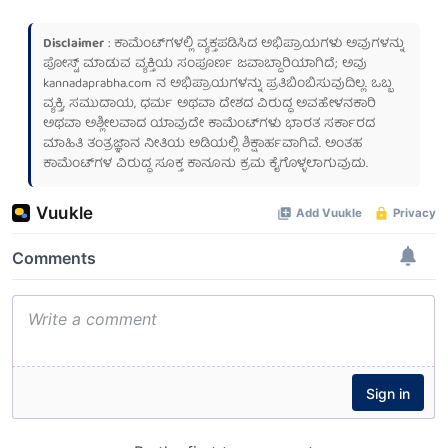
Disclaimer
: ಕಾಮೆಂಟ್‌ಗಳಲ್ಲಿ ವ್ಯಕ್ತಪಡಿಸಿದ ಅಭಿಪ್ರಾಯಗಳು ಅವುಗಳನ್ನು
ಪೋಸ್ಟ್ ಮಾಡುವ ವ್ಯಕ್ತಿಯ ಸಂಪೂರ್ಣ ಜವಾಬ್ದಾರಿಯಾಗಿದೆ; ಅವು
kannadaprabha.com
ನ ಅಭಿಪ್ರಾಯಗಳನ್ನು ಪ್ರತಿಬಿಂಬಿಸುವುದಿಲ್ಲ. ಒಬ್ಬ
ವ್ಯಕ್ತಿ, ಸಮುದಾಯ, ಧರ್ಮ ಅಥವಾ ದೇಶದ ವಿರುದ್ಧ ಅವಹೇಳನಕಾರಿ
ಅಥವಾ ಅಶ್ಲೀಲವಾದ ಯಾವುದೇ ಕಾಮೆಂಟ್‌ಗಳು ಭಾರತ ಸರ್ಕಾರದ
ಮಾಹಿತಿ ತಂತ್ರಜ್ಞಾನ ನೀತಿಯ ಅಡಿಯಲ್ಲಿ ಶಿಕ್ಷಾರ್ಹವಾಗಿವೆ. ಅಂತಹ
ಕಾಮೆಂಟ್‌ಗಳ ವಿರುದ್ಧ ಸೂಕ್ತ ಕಾನೂನು ಕ್ರಮ ಕೈಗೊಳ್ಳಲಾಗುವುದು.