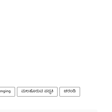
enging
ಮಲಹೊರುವ ಪದ್ಧತಿ
ಚರಂಡಿ