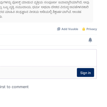
 ಅವುಗಳನ್ನು ಪೋಸ್ಟ್ ಮಾಡುವ ವ್ಯಕ್ತಿಯ ಸಂಪೂರ್ಣ ಜವಾಬ್ದಾರಿಯಾಗಿದೆ; ಅವು
ಲ್ಲ. ಒಬ್ಬ ವ್ಯಕ್ತಿ, ಸಮುದಾಯ, ಧರ್ಮ ಅಥವಾ ದೇಶದ ವಿರುದ್ಧ ಅವಹೇಳನಕಾರಿ
ಾಹಿತಿ ತಂತ್ರಜ್ಞಾನ ನೀತಿಯ ಅಡಿಯಲ್ಲಿ ಶಿಕ್ಷಾರ್ಹವಾಗಿವೆ. ಅಂತಹ
ು.