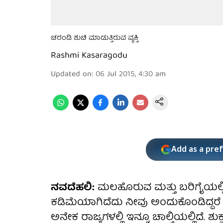
ಚರಂಡಿ ಶುಚಿ ಮಾಡುತ್ತಿರುವ ವ್ಯಕ್ತಿ
Rashmi Kasaragodu
Updated on
:
06 Jul 2015, 4:30 am
Add as a pre
ನವದೆಹಲಿ:
ಮಲಹೊರುವ ಮತ್ತು ಬರಿಗೈಯಲ್ಲಿ
ಕಡಿಮೆಯಾಗಿದೆದು ನೀವು ಅಂದುಕೊಂಡಿದ್ದರ
ಅನೇಕ ರಾಜ್ಯಗಳಲ್ಲಿ ಇನ್ನೂ ಚಾಲ್ತಿಯಲ್ಲಿದೆ