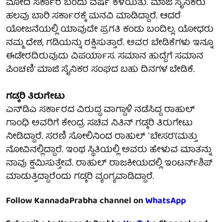
ಮೋದಿ ಸರ್ಕಾರ ಬಂದು ವರ್ಷ ಕಳೆಯಿತು. ಮಾಜಿ ಸೈನಿಕರು
ಹಲವು ಬಾರಿ ಸರ್ಕಾರಕ್ಕೆ ಮನವಿ ಮಾಡಿದ್ದಾರೆ. ಆದರೆ
ಯೋಜನೆಯಲ್ಲಿ ಯಾವುದೇ ಪ್ರಗತಿ ಕಂಡು ಬಂದಿಲ್ಲ. ಯೋಧರು
ನಮ್ಮ ದೇಶ, ಗಡಿಯನ್ನು ರಕ್ಷಿಸುತ್ತಾರೆ. ಅವರ ಬೇಡಿಕೆಗಳು ಇನ್ನೂ
ಈಡೇರದಿರುವುದು ವಿಪರ್ಯಾಸ. ಸಮಾನ ಹುದ್ದೆಗೆ ಸಮಾನ
ಪಿಂಚಣಿ' ಮಾಜಿ ಸೈನಿಕರ ಸಂಘದ ಬಹು ದಿನಗಳ ಬೇಡಿಕೆ.
ಗಡ್ಕರಿ ತಿರುಗೇಟು
ಎನ್‍ಡಿಎ ಸರ್ಕಾರದ ವಿರುದ್ಧ ವಾಗ್ದಾಳಿ ನಡೆಸಿದ್ದ ರಾಹುಲ್
ಗಾಂಧಿ ಅವರಿಗೆ ಕೇಂದ್ರ ಸಚಿವ ನಿತಿನ್ ಗಡ್ಕರಿ ತಿರುಗೇಟು
ನೀಡಿದ್ದಾರೆ. ಸರಣಿ ಸೋಲಿನಿಂದ ರಾಹುಲ್ `ಬೇಸರ'(ಮತ್ತು
ನೋವಿನಲ್ಲಿದ್ದಾರೆ. ಇಂಥ ಸ್ಥಿತಿಯಲ್ಲಿ ಅವರು ಹೇಳುವ ಮಾತನ್ನು
ನಾವು ಕ್ಷಮಿಸುತ್ತೇವೆ. ರಾಹುಲ್ ರಾಜಕೀಯದಲ್ಲಿ ಇಂಟರ್ನ್‍ಶಿಪ್
ಮಾಡುತ್ತಿದ್ದಾರೆಂದು ಗಡ್ಕರಿ ವ್ಯಂಗ್ಯವಾಡಿದ್ದಾರೆ.
Follow KannadaPrabha channel on
WhatsApp