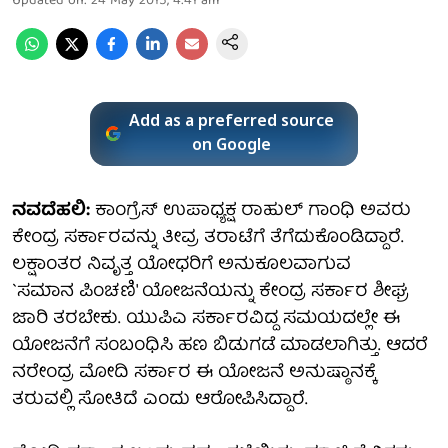
Updated on
:
24 May 2015, 4:41 am
Add as a preferred source
on Google
ನವದೆಹಲಿ:
ಕಾಂಗ್ರೆಸ್ ಉಪಾಧ್ಯಕ್ಷ ರಾಹುಲ್ ಗಾಂಧಿ ಅವರು
ಕೇಂದ್ರ ಸರ್ಕಾರವನ್ನು ತೀವ್ರ ತರಾಟೆಗೆ ತೆಗೆದುಕೊಂಡಿದ್ದಾರೆ.
ಲಕ್ಷಾಂತರ ನಿವೃತ್ತ ಯೋಧರಿಗೆ ಅನುಕೂಲವಾಗುವ
`ಸಮಾನ ಪಿಂಚಣಿ' ಯೋಜನೆಯನ್ನು ಕೇಂದ್ರ ಸರ್ಕಾರ ಶೀಘ್ರ
ಜಾರಿ ತರಬೇಕು. ಯುಪಿಎ ಸರ್ಕಾರವಿದ್ದ ಸಮಯದಲ್ಲೇ ಈ
ಯೋಜನೆಗೆ ಸಂಬಂಧಿಸಿ ಹಣ ಬಿಡುಗಡೆ ಮಾಡಲಾಗಿತ್ತು. ಆದರೆ
ನರೇಂದ್ರ ಮೋದಿ ಸರ್ಕಾರ ಈ ಯೋಜನೆ ಅನುಷ್ಠಾನಕ್ಕೆ
ತರುವಲ್ಲಿ ಸೋತಿದೆ ಎಂದು ಆರೋಪಿಸಿದ್ದಾರೆ.