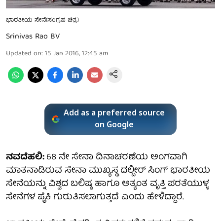
ಭಾರತೀಯ ಸೇನೆ(ಸಂಗ್ರಹ ಚಿತ್ರ)
Srinivas Rao BV
Updated on
:
15 Jan 2016, 12:45 am
Add as a preferred source
on Google
ನವದೆಹಲಿ:
68 ನೇ ಸೇನಾ ದಿನಾಚರಣೆಯ ಅಂಗವಾಗಿ
ಮಾತನಾಡಿರುವ ಸೇನಾ ಮುಖ್ಯಸ್ಥ ದಲ್ಬೀರ್ ಸಿಂಗ್ ಭಾರತೀಯ
ಸೇನೆಯನ್ನು ವಿಶ್ವದ ಬಲಿಷ್ಠ ಹಾಗೂ ಅತ್ಯಂತ ವೃತ್ತಿ ಪರತೆಯುಳ್ಳ
ಸೇನೆಗಳ ಪೈಕಿ ಗುರುತಿಸಲಾಗುತ್ತದೆ ಎಂದು ಹೇಳಿದ್ದಾರೆ.